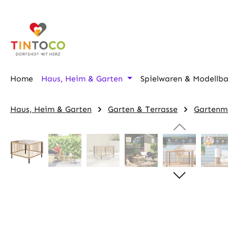
m Hauptinhalt springen
Zur Suche springen
Zur Hauptnavigation springen
Home
Haus, Heim & Garten
Spielwaren & Modellb
Haus, Heim & Garten
Garten & Terrasse
Gartenm
Bildergalerie überspringen