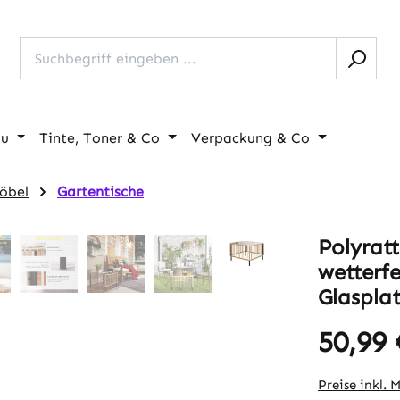
au
Tinte, Toner & Co
Verpackung & Co
öbel
Gartentische
Polyratt
wetterfe
Glaspla
50,99 
Regulärer Pr
Preise inkl. 