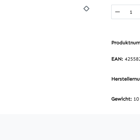
Produkt
Produktnu
EAN:
42558
Hersteller
Gewicht:
10