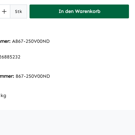
 Anzahl: Gib den gewünschten Wert ein 
In den Warenkorb
Stk
mmer:
A867-250V00ND
26885232
nummer:
867-250V00ND
 kg