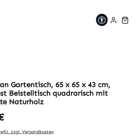
Werkzeugleis
War
an Gartentisch, 65 x 65 x 43 cm,
st Beistelltisch quadrarisch mit
tte Naturholz
€
eis:
MwSt. zzgl. Versandkosten