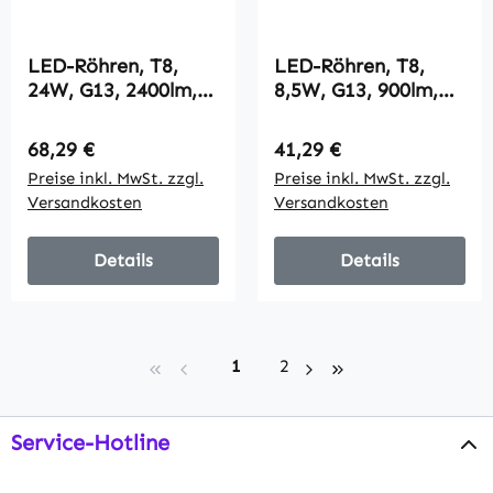
LED-Röhren, T8,
LED-Röhren, T8,
24W, G13, 2400lm,
8,5W, G13, 900lm,
270°, 150cm, 4000K,
270°, 60cm, 4000K,
neutralweiß, 25er-
neutralweiß, 25er-
Regulärer Preis:
Regulärer Preis:
68,29 €
41,29 €
Pack
Pack
Preise inkl. MwSt. zzgl.
Preise inkl. MwSt. zzgl.
Versandkosten
Versandkosten
Details
Details
Seite
Seite
1
2
Service-Hotline