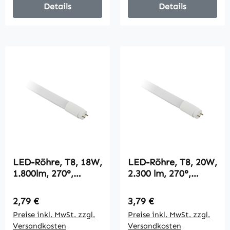
Details
Details
LED-Röhre, T8, 18W,
LED-Röhre, T8, 20W,
1.800lm, 270°,
2.300 lm, 270°,
120cm, warmweiß
150cm, warmweiß
Regulärer Preis:
Regulärer Preis:
2,79 €
3,79 €
Preise inkl. MwSt. zzgl.
Preise inkl. MwSt. zzgl.
Versandkosten
Versandkosten