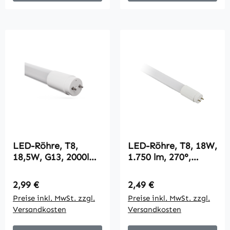
LED-Röhre, T8,
LED-Röhre, T8, 18W,
18,5W, G13, 2000lm,
1.750 lm, 270°,
230V, 6000K, Nano-
120cm,
Plastik,
tageslichtweiß
Regulärer Preis:
Regulärer Preis:
2,99 €
2,49 €
26mmx1200mm
Preise inkl. MwSt. zzgl.
Preise inkl. MwSt. zzgl.
Versandkosten
Versandkosten