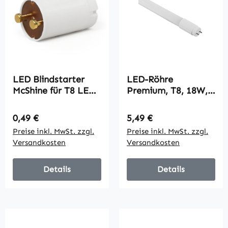
LED Blindstarter
LED-Röhre
McShine für T8 LED
Premium, T8, 18W,
Röhre
2.600 lm, 270°,
120cm, neutralweiß
Regulärer Preis:
Regulärer Preis:
0,49 €
5,49 €
Preise inkl. MwSt. zzgl.
Preise inkl. MwSt. zzgl.
Versandkosten
Versandkosten
Details
Details