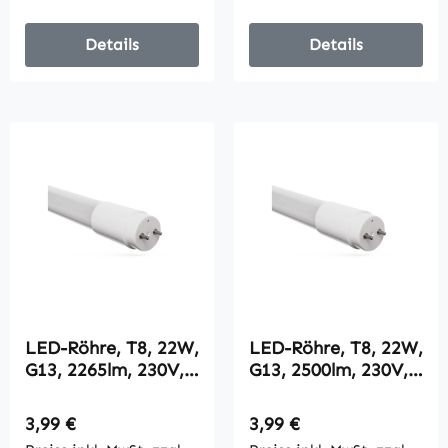
Details
Details
LED-Röhre, T8, 22W,
LED-Röhre, T8, 22W,
G13, 2265lm, 230V,
G13, 2500lm, 230V,
6000K, Nano-
3000K, Nano-
Plastik,
Plastik,
Regulärer Preis:
Regulärer Preis:
3,99 €
3,99 €
28mmx1500mm
28mmx1500mm