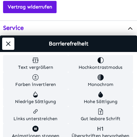
Vertrag widerrufen
Service
Info
Barrierefreiheit
Testsieger
Text vergrößern
Hochkontrastmodus
Alle Preise inkl. gesetzl. Mehrwertsteuer zzgl.
Farben invertieren
Monochrom
Versandkosten
. Alle Artikelangaben sind
Herstellerangaben und ohne Gewähr.
Niedrige Sättigung
Hohe Sättigung
© 2026 MKV24 – Alle Rechte vorbehalten. Theme by
TC-Innovations
Links unterstreichen
Gut lesbare Schrift
Diese Website verwendet Cookies, um eine bestmögliche
Animationen stoppen
Überschriften hervorheben