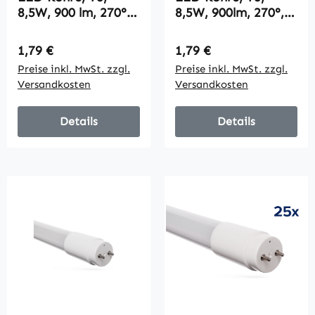
8,5W, 900 lm, 270°,
8,5W, 900lm, 270°,
60cm,
60cm, neutralweiß
tageslichtweiß
Regulärer Preis:
Regulärer Preis:
1,79 €
1,79 €
Preise inkl. MwSt. zzgl.
Preise inkl. MwSt. zzgl.
Versandkosten
Versandkosten
Details
Details