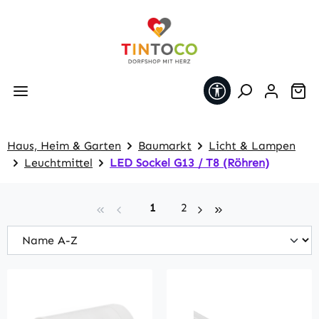
Zum Hauptinhalt springen
Werkzeugleiste 
Wa
Haus, Heim & Garten
Baumarkt
Licht & Lampen
Leuchtmittel
LED Sockel G13 / T8 (Röhren)
Seite
Seite
1
2