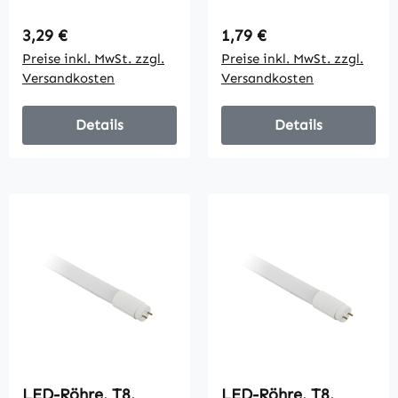
150cm,
60cm, warmweiß
tageslichtweiß,
Regulärer Preis:
Regulärer Preis:
3,29 €
1,79 €
230V
Preise inkl. MwSt. zzgl.
Preise inkl. MwSt. zzgl.
Versandkosten
Versandkosten
Details
Details
LED-Röhre, T8,
LED-Röhre, T8,