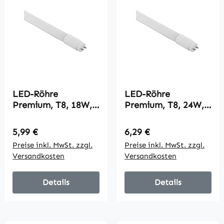
LED-Röhre
LED-Röhre
Premium, T8, 18W,
Premium, T8, 24W,
2.700 lm, 270°,
3360 lm, 270°,
120cm,
150cm, neutralweiß
Regulärer Preis:
Regulärer Preis:
5,99 €
6,29 €
tageslichtweiß
Preise inkl. MwSt. zzgl.
Preise inkl. MwSt. zzgl.
Versandkosten
Versandkosten
Details
Details