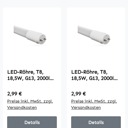
LED-Röhre, T8,
LED-Röhre, T8,
18,5W, G13, 2000lm,
18,5W, G13, 2000lm,
230V, 3000K, Nano-
230V, 4000K, Nano-
Plastik,
Plastik,
Regulärer Preis:
Regulärer Preis:
2,99 €
2,99 €
26mmx1200mm
26mmx1200mm
Preise inkl. MwSt. zzgl.
Preise inkl. MwSt. zzgl.
Versandkosten
Versandkosten
Details
Details