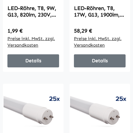
LED-Röhre, T8, 9W,
LED-Röhren, T8,
G13, 820lm, 230V,
17W, G13, 1900lm,
4000K, Nano-
270°, 120cm, 4000K,
Plastik,
neutralweiß, 25er-
Regulärer Preis:
Regulärer Preis:
1,99 €
58,29 €
26mmx600mm
Pack
Preise inkl. MwSt. zzgl.
Preise inkl. MwSt. zzgl.
Versandkosten
Versandkosten
Details
Details