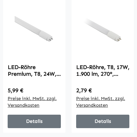
LED-Röhre
LED-Röhre, T8, 17W,
Premium, T8, 24W,
1.900 lm, 270°,
3400 lm, 270°,
120cm, neutralweiß
150cm,
Regulärer Preis:
Regulärer Preis:
5,99 €
2,79 €
tageslichtweiß
Preise inkl. MwSt. zzgl.
Preise inkl. MwSt. zzgl.
Versandkosten
Versandkosten
Details
Details