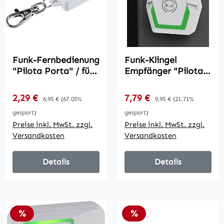
Funk-Fernbedienung
Funk-Klingel
"Pilota Porta" / für
Empfänger "Pilota
PIR Sensor und
Porta" / 230V-
Magnetkontakt
Empfänger
Verkaufspreis:
Verkaufspreis:
2,29 €
Regulärer Preis:
7,79 €
Regulärer Preis:
6,95 €
(67.05%
9,95 €
(21.71%
gespart)
gespart)
Preise inkl. MwSt. zzgl.
Preise inkl. MwSt. zzgl.
Versandkosten
Versandkosten
Details
Details
Rabatt
Rabatt
%
%