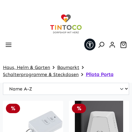
Zum Hauptinhalt springen
Werkzeugleiste 
Wa
Haus, Heim & Garten
Baumarkt
Schalterprogramme & Steckdosen
Pilota Porta
Rabatt
Rabatt
%
%