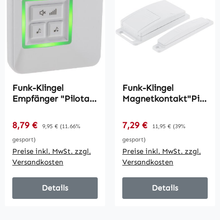
Funk-Klingel
Funk-Klingel
Empfänger "Pilota
Magnetkontakt"Pilo
Porta" / Batterie-
ta Porta" / für Tür &
Empfänger
Fenster
Verkaufspreis:
Verkaufspreis:
8,79 €
Regulärer Preis:
7,29 €
Regulärer Preis:
9,95 €
(11.66%
11,95 €
(39%
gespart)
gespart)
Preise inkl. MwSt. zzgl.
Preise inkl. MwSt. zzgl.
Versandkosten
Versandkosten
Details
Details