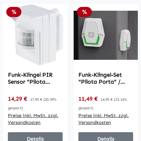
Rabatt
Rabatt
%
%
Funk-Klingel PIR
Funk-Klingel-Set
Sensor "Pilota
"Pilota Porta" /
Porta" /
Klingeltaster +
Bewegungsmelder,
230V-Empfänger
Verkaufspreis:
Verkaufspreis:
14,29 €
Regulärer Preis:
11,49 €
Regulärer Preis:
17,95 €
(20.39%
14,95 €
(23.14%
Batteriebetrieb,
Klingel
gespart)
gespart)
IP44
Preise inkl. MwSt. zzgl.
Preise inkl. MwSt. zzgl.
Versandkosten
Versandkosten
Details
Details