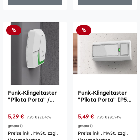
Rabatt
Rabatt
%
%
Funk-Klingeltaster
Funk-Klingeltaster
"Pilota Porta" /
"Pilota Porta" IP55
Batteriebetrieb,
/ mit Namensfeld,
IP55
Batteriebetrieb
Verkaufspreis:
Verkaufspreis:
5,29 €
Regulärer Preis:
5,49 €
Regulärer Preis:
7,95 €
(33.46%
7,95 €
(30.94%
gespart)
gespart)
Preise inkl. MwSt. zzgl.
Preise inkl. MwSt. zzgl.