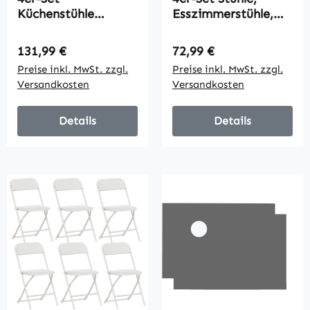
Küchenstühle
Esszimmerstühle,
Esszimmerstühle
Küchenstühle, 41 cm
Stühle, Massivholz,
x 50 cm x 97 cm,
Regulärer Preis:
Regulärer Preis:
131,99 €
72,99 €
modernes Design,
Weiß
Preise inkl. MwSt. zzgl.
Preise inkl. MwSt. zzgl.
38, 5 cm x 47,5 cm x
Versandkosten
Versandkosten
99 cm, Natur
Details
Details