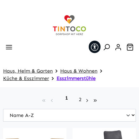
Zum Hauptinhalt springen
Werkzeugleiste 
Wa
Haus, Heim & Garten
Haus & Wohnen
Küche & Esszimmer
Esszimmerstühle
Seite
1
Seite
2