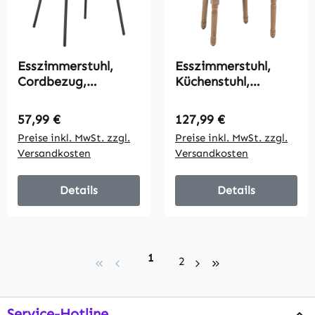
Esszimmerstuhl,
Esszimmerstuhl,
Cordbezug,
Küchenstuhl,
Schalenform,
Nietendekor,
Metallbeine,
französischer
Regulärer Preis:
Regulärer Preis:
57,99 €
127,99 €
Fußpolster, Grau
Landhausstil,
Preise inkl. MwSt. zzgl.
Preise inkl. MwSt. zzgl.
Kautschukholz,
Versandkosten
Versandkosten
Cremeweiß, 54,5 x
59 x 96cm
Details
Details
Seite
1
Seite
2
Service-Hotline