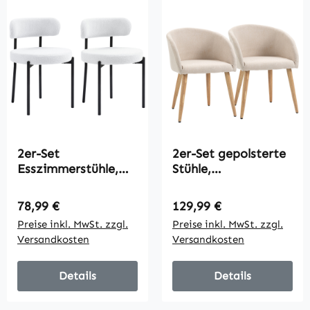
2er-Set
2er-Set gepolsterte
Esszimmerstühle,
Stühle,
Fleece-Polsterung,
skandinavisches
Stühle mit
Design,
Regulärer Preis:
Regulärer Preis:
78,99 €
129,99 €
Polstersitz,
Polsterstühle mit
Preise inkl. MwSt. zzgl.
Preise inkl. MwSt. zzgl.
Metallbeine,
Holzbeinen,
Versandkosten
Versandkosten
Cremeweiß
rutschfeste Pads,
150 kg
Belastbarkeit, Beige
Details
Details