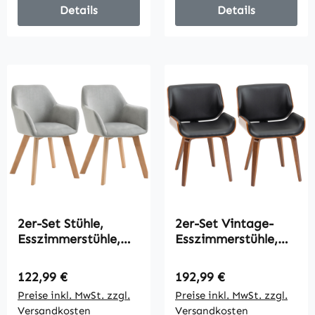
Details
Details
2er-Set Stühle,
2er-Set Vintage-
Esszimmerstühle,
Esszimmerstühle,
Samtoptik,
Holz, Stoffbezug,
Holzbeine, 54 cm x
Schaumstoff,
Regulärer Preis:
Regulärer Preis:
122,99 €
192,99 €
57 cm x 80 cm, Grau
Schwarz
Preise inkl. MwSt. zzgl.
Preise inkl. MwSt. zzgl.
+ Natur
Versandkosten
Versandkosten