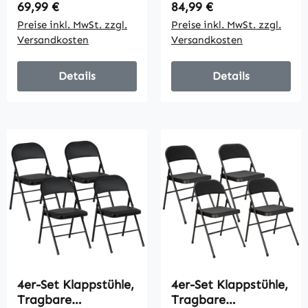
Stoffpolsterung,
Cordbezug,
Regulärer Preis:
Regulärer Preis:
69,99 €
84,99 €
Metallbeine,
Rückenlehne,
Preise inkl. MwSt. zzgl.
Preise inkl. MwSt. zzgl.
Schwarz
Metallrahmen,
Versandkosten
Versandkosten
Cremeweiß
Details
Details
4er-Set Klappstühle,
4er-Set Klappstühle,
Tragbare
Tragbare