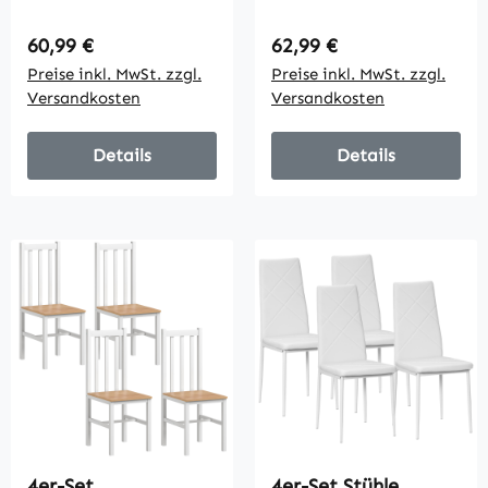
Bürostühle,
Bürostühle,
Metallbeine,
Metallbeine,
Regulärer Preis:
Regulärer Preis:
60,99 €
62,99 €
Faltstuhl für Büro,
Faltstuhl für Büro,
Preise inkl. MwSt. zzgl.
Preise inkl. MwSt. zzgl.
Empfang,
Empfang,
Versandkosten
Versandkosten
Wartezimmer,
Wartezimmer,
Kunstleder, Schwarz
Leinenoptik,
Schwarz
Details
Details
4er-Set
4er-Set Stühle,