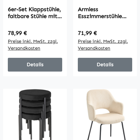
6er-Set Klappstühle,
Armless
faltbare Stühle mit
Esszimmerstühle
Ablauflöchern,
mit gebogener
Stahlrahmen,
Rückenlehne 2er-Set,
Regulärer Preis:
Regulärer Preis:
78,99 €
71,99 €
vielseitig
Samt-Optik
Preise inkl. MwSt. zzgl.
Preise inkl. MwSt. zzgl.
einsetzbar, Weiß
Akzentstühle für
Versandkosten
Versandkosten
Küche,
Wohnzimmer,
Dunkelgrün
Details
Details