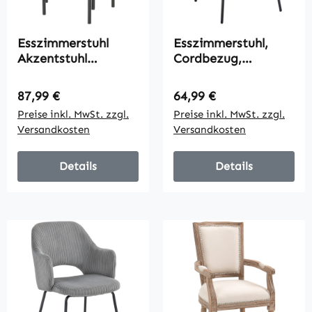
Esszimmerstuhl
Esszimmerstuhl,
Akzentstuhl
Cordbezug,
Küchenstühle, 41,5
Schalenform,
cm x 41,5 cm x 46
Metallbeine,
Regulärer Preis:
Regulärer Preis:
87,99 €
64,99 €
cm, Schwarz
Fußpolster, Beige
Preise inkl. MwSt. zzgl.
Preise inkl. MwSt. zzgl.
Versandkosten
Versandkosten
Details
Details