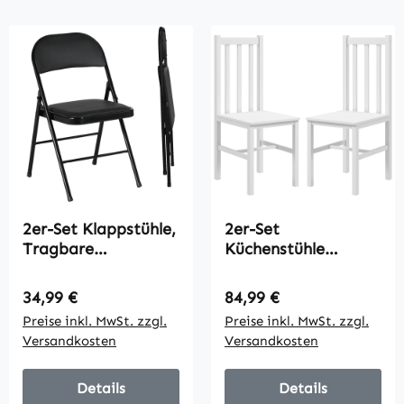
2er-Set Klappstühle,
2er-Set
Tragbare
Küchenstühle
Bürostühle,
Esszimmerstühle
Metallbeine,
Stühle, Massivholz,
Regulärer Preis:
Regulärer Preis:
34,99 €
84,99 €
Faltstuhl für Büro,
modernes Design,
Preise inkl. MwSt. zzgl.
Preise inkl. MwSt. zzgl.
Empfang,
38, 5 cm x 47,5 cm x
Versandkosten
Versandkosten
Wartezimmer,
99 cm, Weiß
Kunstleder, Schwarz
Details
Details