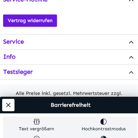
Vertrag widerrufen
Service
Info
Testsieger
Alle Preise inkl. gesetzl. Mehrwertsteuer zzgl.
Versandkosten
. Alle Artikelangaben sind
Barrierefreiheit
Herstellerangaben und ohne Gewähr.
© 2026 MKV24 – Alle Rechte vorbehalten. Theme by
Text vergrößern
Hochkontrastmodus
TC-Innovations