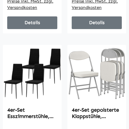
Preise inkl. MwSt. zzgl.
Preise inkl. MwSt. zzgl.
Weiß
Velours-Optik,
Versandkosten
Versandkosten
Hellgrau+ Schwarz
Details
Details
4er-Set
4er-Set gepolsterte
Esszimmerstühle,
Klappstühle,
armloses Design,
Faltbare Stühle mit