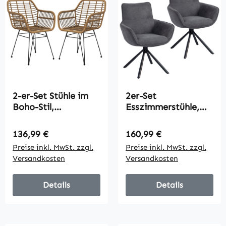
2-er-Set Stühle im
2er-Set
Boho-Stil,
Esszimmerstühle,
Küchenstühle, PE-
drehbar, weich
Rattan, 56 x 60 x 79
gepolstert,
Regulärer Preis:
Regulärer Preis:
136,99 €
160,99 €
cm, Natur +
Armlehnen,
Preise inkl. MwSt. zzgl.
Preise inkl. MwSt. zzgl.
Schwarz
Metallbeine,
Versandkosten
Versandkosten
Dunkelgrau
Details
Details