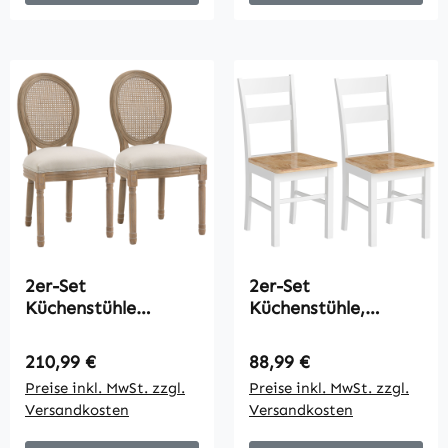
2er-Set
2er-Set
Küchenstühle
Küchenstühle,
Polsterstühle
Kautschukholz,
Wienergeflecht,
gebogene
Regulärer Preis:
Regulärer Preis:
210,99 €
88,99 €
Massivholz, 49 cm x
Sprossenlehne, Weiß
Preise inkl. MwSt. zzgl.
Preise inkl. MwSt. zzgl.
56 cm x 96 cm,
Versandkosten
Versandkosten
Cremeweiß +Natur