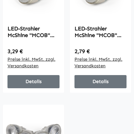
LED-Strahler
LED-Strahler
McShine ''MCOB''
McShine ''MCOB''
MR11 / G4, 3W, 250
MR11 / G4, 3W, 250
lm, neutralweiß
lm, warmweiß
Regulärer Preis:
Regulärer Preis:
3,29 €
2,79 €
Preise inkl. MwSt. zzgl.
Preise inkl. MwSt. zzgl.
Versandkosten
Versandkosten
Details
Details