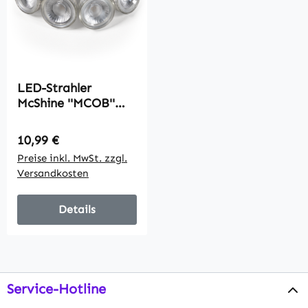
LED-Strahler
McShine ''MCOB''
MR11 / G4, 3W,
250lm, warmweiß,
Regulärer Preis:
10,99 €
4er-Pack
Preise inkl. MwSt. zzgl.
Versandkosten
Details
Service-Hotline