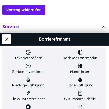
Vertrag widerrufen
Service
Info
Barrierefreiheit
Testsieger
Text vergrößern
Hochkontrastmodus
Alle Preise inkl. gesetzl. Mehrwertsteuer zzgl.
Farben invertieren
Monochrom
Versandkosten
. Alle Artikelangaben sind
Herstellerangaben und ohne Gewähr.
Niedrige Sättigung
Hohe Sättigung
© 2026 MKV24 – Alle Rechte vorbehalten. Theme by
TC-Innovations
Links unterstreichen
Gut lesbare Schrift