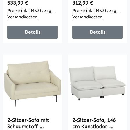
umwandelbar, 2
breiten Armlehnen,
Regulärer Preis:
Regulärer Preis:
533,99 €
312,99 €
Kissen,
2 Kissen, 360 kg
Preise inkl. MwSt. zzgl.
Preise inkl. MwSt. zzgl.
Seitentaschen, 157 x
Belastbarkeit, Grau
Versandkosten
Versandkosten
190 cm, Hellgrau
Details
Details
2-Sitzer-Sofa mit
2-Sitzer-Sofa, 146
Schaumstoff-
cm Kunstleder-