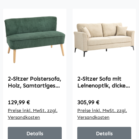
2-Sitzer Polstersofa,
2-Sitzer Sofa mit
Holz, Samtartiges
Leinenoptik, dicke
Polyester,
Polsterung, bis 360
Schaumstoff, 117 x
kg, 179 x 80 x 89
Regulärer Preis:
Regulärer Preis:
129,99 €
305,99 €
56,5 x 77 cm, Grün
cm, Beige
Preise inkl. MwSt. zzgl.
Preise inkl. MwSt. zzgl.
Versandkosten
Versandkosten
Details
Details