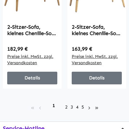
2-Sitzer-Sofa,
2-Sitzer-Sofa,
kleines Chenille-Sofa
kleines Chenille-Sofa
mit Flügelrücken,
mit Flügelrücken,
dickem Sitz,
dickem Sitz,
Regulärer Preis:
Regulärer Preis:
182,99 €
163,99 €
Gummibaumholzfüß
Gummibaumholzfüß
Preise inkl. MwSt. zzgl.
Preise inkl. MwSt. zzgl.
en, Beige
en, Grau
Versandkosten
Versandkosten
Details
Details
Seite
1
Seite
Seite
Seite
Seite
2
3
4
5
Service-Hotline