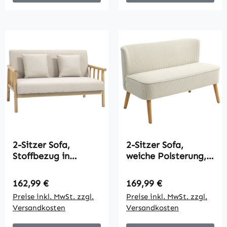
2-Sitzer Sofa,
2-Sitzer Sofa,
Stoffbezug in
weiche Polsterung,
Leinenoptik,
pflegeleichter
kompakt, bis 200
Bezug, bis 150 kg
Regulärer Preis:
Regulärer Preis:
162,99 €
169,99 €
kg, Holzrahmen,
belastbar, 117 x
Preise inkl. MwSt. zzgl.
Preise inkl. MwSt. zzgl.
123L x 69B x 74H
56,5 x 77 cm,
Versandkosten
Versandkosten
cm, Beige
Cremeweiß