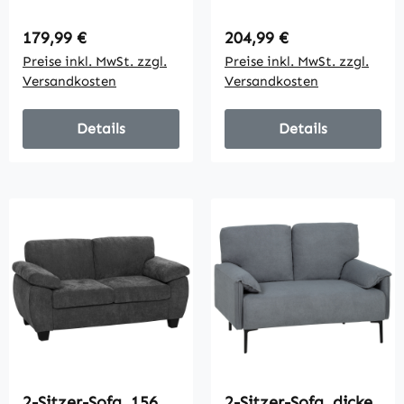
Polsterung und
Modularsofa mit
Stoffbezug, für
breiter und tiefer
Regulärer Preis:
Regulärer Preis:
179,99 €
204,99 €
Wohnzimmer,
Sitzfläche, dicken
Preise inkl. MwSt. zzgl.
Preise inkl. MwSt. zzgl.
Schlafzimmer,
Kissen, einfache
Versandkosten
Versandkosten
Metallrahmen,
Montage, Grau
Cremeweiß
Details
Details
2-Sitzer-Sofa, 156
2-Sitzer-Sofa, dicke