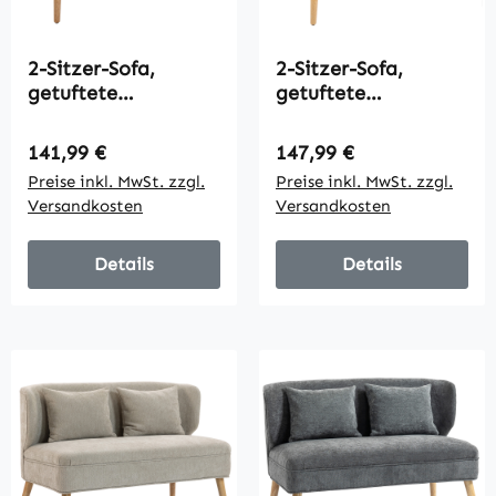
2-Sitzer-Sofa,
2-Sitzer-Sofa,
getuftete
getuftete
Rückenlehne,
Rückenlehne,
Holzbeine, dicke
Holzbeine, dicke
Regulärer Preis:
Regulärer Preis:
141,99 €
147,99 €
Polsterung,
Polsterung,
Preise inkl. MwSt. zzgl.
Preise inkl. MwSt. zzgl.
Leinenoptik, für
Leinenoptik, für
Versandkosten
Versandkosten
kleine Räume, Beige
kleine Räume, Grau
Details
Details