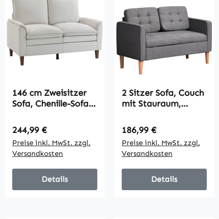
146 cm Zweisitzer
2 Sitzer Sofa, Couch
Sofa, Chenille-Sofa
mit Stauraum,
mit doppellagiger
Holzbeine,
Polsterung,
gepolstertes
Regulärer Preis:
Regulärer Preis:
244,99 €
186,99 €
Federkissen, tiefem
Polstersofa mit
Preise inkl. MwSt. zzgl.
Preise inkl. MwSt. zzgl.
Sitz, hoher
Samtoptik für
Versandkosten
Versandkosten
Rückenlehne,
Wohnzimmer,
Cremeweiß
Schlafzimmer, 117x
62 x 78 cm, Grau
Details
Details