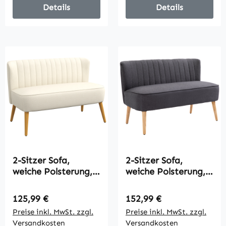
Details
Details
2-Sitzer Sofa,
2-Sitzer Sofa,
weiche Polsterung,
weiche Polsterung,
pflegeleichter
pflegeleichter
Bezug, bis 220 kg,
Bezug, bis 220 kg,
Regulärer Preis:
Regulärer Preis:
125,99 €
152,99 €
117 x 56,5 x 77 cm,
117 x 56,5 x 77 cm,
Preise inkl. MwSt. zzgl.
Preise inkl. MwSt. zzgl.
Cremeweiß
Dunkelgrau
Versandkosten
Versandkosten