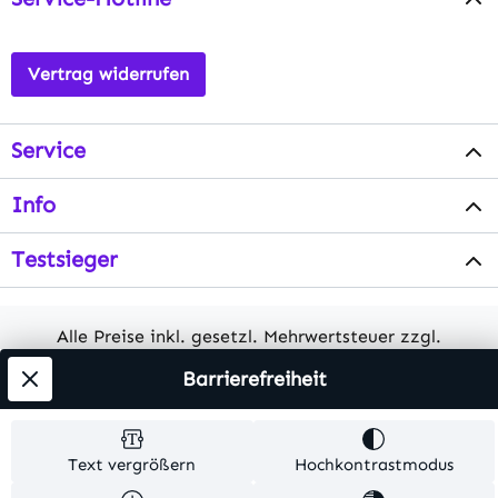
Vertrag widerrufen
Service
Info
Testsieger
Alle Preise inkl. gesetzl. Mehrwertsteuer zzgl.
Versandkosten
. Alle Artikelangaben sind
Barrierefreiheit
Herstellerangaben und ohne Gewähr.
© 2026 MKV24 – Alle Rechte vorbehalten. Theme by
Text vergrößern
Hochkontrastmodus
TC-Innovations