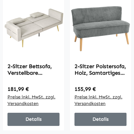
2-Sitzer Bettsofa,
2-Sitzer Polstersofa,
Verstellbare
Holz, Samtartiges
Rückenlehne, weiche
Polyester,
Kissen, samtartiger
Schaumstoff, 117 x
Regulärer Preis:
Regulärer Preis:
181,99 €
155,99 €
Bezug, für
56,5 x 77 cm, Grau
Preise inkl. MwSt. zzgl.
Preise inkl. MwSt. zzgl.
Wohnzimmer,
Versandkosten
Versandkosten
Gästezimmer, Beige
Details
Details