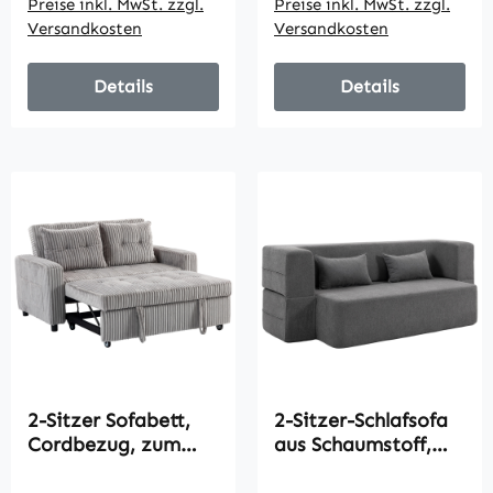
Preise inkl. MwSt. zzgl.
Preise inkl. MwSt. zzgl.
Hellgrün
Seitentaschen, 157 x
Versandkosten
Versandkosten
190 cm, Cremeweiß
Details
Details
2-Sitzer Sofabett,
2-Sitzer-Schlafsofa
Cordbezug, zum
aus Schaumstoff,
Schlafsofa
Schlafcouch mit