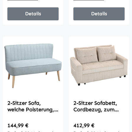
Details
Details
2-Sitzer Sofa,
2-Sitzer Sofabett,
weiche Polsterung,
Cordbezug, zum
pflegeleichter
Schlafsofa
Bezug, bis 220 kg,
umwandelbar, 2
Regulärer Preis:
Regulärer Preis:
144,99 €
412,99 €
117 x 56,5 x 77 cm,
Kissen,