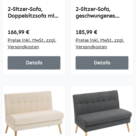
2-Sitzer-Sofa,
2-Sitzer-Sofa,
Doppelsitzsofa mit
geschwungenes
Kautschukholzbeine
Design, Polstersofa
n, Polstersofa für
mit Fleece-Bezug,
Regulärer Preis:
Regulärer Preis:
166,99 €
185,99 €
Wohnzimmer,
für Wohnzimmer,
Preise inkl. MwSt. zzgl.
Preise inkl. MwSt. zzgl.
Schlafzimmer,
Schlafzimmer,
Versandkosten
Versandkosten
Cremeweiß
Homeoffice,
Cremeweiß
Details
Details