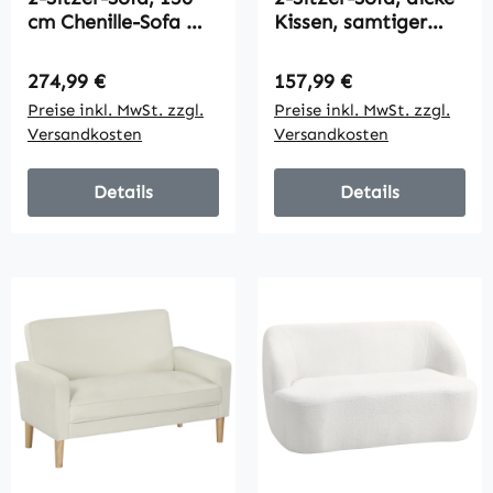
cm Chenille-Sofa mit
Kissen, samtiger
dicken
Bezug, Polstersofa,
Federkernpolstern,
Schwarz
Regulärer Preis:
Regulärer Preis:
274,99 €
157,99 €
breiten gepolsterten
Preise inkl. MwSt. zzgl.
Preise inkl. MwSt. zzgl.
Armlehnen, 300 kg
Versandkosten
Versandkosten
Tragkraft,
Dunkelgrau
Details
Details