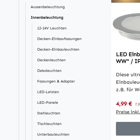
Aussenbeleuchtung
Innenbeleuchtung
12-24V Leuchten
Decken-Einbaufassungen
Decken-Einbauleuchten
LED Einb
Deckenleuchten
WW" / IP
warmwei
Dekoleuchten
Diese ult
Fassungen & Adapter
Einbauleu
z.B. für 
LED-Leisten
Stufenbel
Verkaufsp
LED-Panele
4,99 €
Re
Laminatei
7,9
IP67 wass
Preise ink
Stehleuchten
9 warmwei
Tischleuchten
gefrostet
den behag
Unterbauleuchten