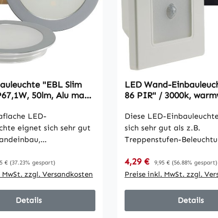
auleuchte "EBL Slim
LED Wand-Einbauleuc
67,1W, 50lm, Alu matt,
86 PIR" / 3000k, warm
ß, Ø55mm
Rahmen cremeweiß
raflache LED-
Diese LED-Einbauleuchte
chte eignet sich sehr gut
sich sehr gut als z.B.
Wandeinbau,
Treppenstufen-Beleuchtu
euchtung oder
Treppenlicht und Nachtli
reis:
Verkaufspreis:
gulärer Preis:
4,29 €
Regulärer Preis:
nbau. Vergossene und
Kinderzimmer, Flur, Büro
5 €
(37.23% gespart)
9,95 €
(56.88% gespart)
ergeschützte Ausführung.
l. MwSt. zzgl. Versandkosten
Treppenhaus. Die Monta
Preise inkl. MwSt. zzgl. Ve
ße LEDs hinter
übliche 60mm Unterputz
em Kunststoff-Cover für
Hohlwanddosen erfolgen.
Details
Details
lichen Wohnbereich mit
energiesparenden LEDs m