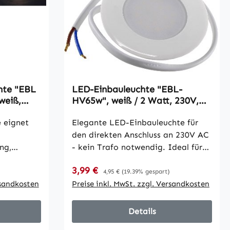
hte "EBL
LED-Einbauleuchte "EBL-
weiß,
HV65w", weiß / 2 Watt, 230V,
4200K, 237Lm, neutralweiß
 eignet
Elegante LED-Einbauleuchte für
den direkten Anschluss an 230V AC
ng,
- kein Trafo notwendig. Ideal für
cht in
z.B. Decken oder Wände - dank
Verkaufspreis:
3,99 €
Regulärer Preis:
 oder im
der 60mm Ø ideal für den Einbau
4,95 €
(19.39% gespart)
ge kann in
rsandkosten
in handelsübliche Schalterdosen. •
Preise inkl. MwSt. zzgl. Versandkosten
- und
Lichtstrom 237lm • Leistung 2,2W •
 Die
Lichtfarbe neutralweiß •
Details
it nur
Farbtemperatur 4200K •