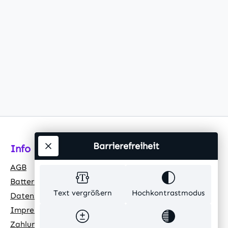
tdauer
ktor >0,5 •
 0,0mg •
nbau
 / 1000h
uchtung •
Barrierefreiheit
Info
AGB
Batteriehinweis
Text vergrößern
Hochkontrastmodus
Datenschutz
Impressum
Zahlungsarten