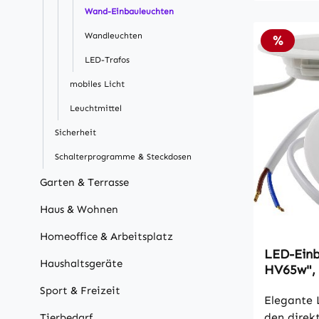
nur 0,5W 
Wand-Einbauleuchten
Zuleitung.
Wandleuchten
empfehlen
Rabatt
%
unserer C
LED-Trafos
Lichtstro
mobiles Licht
Lichtfarb
Farbtempe
Leuchtmittel
Leuchtwin
Sicherheit
12V= • 100
Schalterprogramme & Steckdosen
20.000x •
• Leistung
Garten & Terrasse
Quecksilb
Haus & Wohnen
55x10mm 
46x10mm 
Homeoffice & Arbeitsplatz
3mm Kabel
LED-Einb
0,6kWh • 
Haushaltsgeräte
HV65w", 
geeignet 
2900K, 2
Sport & Freizeit
Trittfest:
Elegante 
den direk
Tierbedarf