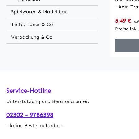
- kein Tra
Spielwaren & Modellbau
z.B. Deck
Verkaufsp
5,49 €
Re
der 60mm 
6,9
Tinte, Toner & Co
in handels
Preise ink
Lichtstro
Verpackung & Co
Lichtfarb
Farbtempe
Leuchtwin
230V AC • 
Ein/Aus 2
20.000 Std
RA >80 • 
Service-Hotline
x H 74x16mm • Ø Einbau 60mm
Unterstützung und Beratung unter:
(passend 
Verbrauch
02302 - 9786398
dimmbar •
- keine Bestellaufgabe -
• Nicht ge
Akzentbel