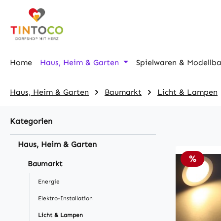
m Hauptinhalt springen
Zur Suche springen
Zur Hauptnavigation springen
Home
Haus, Heim & Garten
Spielwaren & Modellb
Haus, Heim & Garten
Baumarkt
Licht & Lampen
Kategorien
Haus, Heim & Garten
Rabatt
%
Baumarkt
Energie
Elektro-Installation
Licht & Lampen