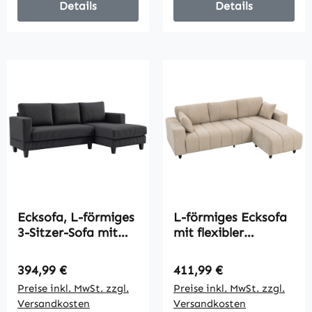
Details
Details
Ecksofa, L-förmiges
L-förmiges Ecksofa
3-Sitzer-Sofa mit
mit flexibler
Chaiselongue,
Chaiselongue, 3-
Holzkonstruktion, 8
Sitzer-Couch mit 2
Regulärer Preis:
Regulärer Preis:
394,99 €
411,99 €
Beine, Cordstoff,
Kissen,
Preise inkl. MwSt. zzgl.
Preise inkl. MwSt. zzgl.
Schaumstoffpolsteru
Metallrahmen, für
Versandkosten
Versandkosten
ng, Grau
Wohnzimmer, Beige