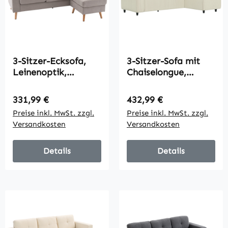
3-Sitzer-Ecksofa,
3-Sitzer-Sofa mit
Leinenoptik,
Chaiselongue,
Wendbare
Wohnzimmercouch
Chaiselongue,
mit Cordbezug, 2
Regulärer Preis:
Regulärer Preis:
331,99 €
432,99 €
193x136x85 cm,
Extra-Kissen,
Preise inkl. MwSt. zzgl.
Preise inkl. MwSt. zzgl.
Hellgrau
Polstersofa,
Versandkosten
Versandkosten
Cremeweiß
Details
Details