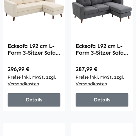
Ecksofa 192 cm L-
Ecksofa 192 cm L-
Form 3-Sitzer Sofa
Form 3-Sitzer Sofa
mit umkehrbarer
mit umkehrbarer
Chaiselongue, Cord-
Chaiselongue, Cord-
Regulärer Preis:
Regulärer Preis:
296,99 €
287,99 €
Optik, für kleinen
Optik, für kleinen
Preise inkl. MwSt. zzgl.
Preise inkl. MwSt. zzgl.
Raum, Cremeweiß
Raum, Dunkelgrau
Versandkosten
Versandkosten
Details
Details