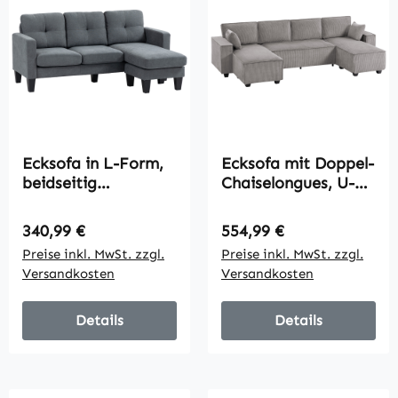
Ecksofa in L-Form,
Ecksofa mit Doppel-
beidseitig
Chaiselongues, U-
anbringbare
förmiges Sofa aus
Chaiselongue,
Cordstoff mit
Regulärer Preis:
Regulärer Preis:
340,99 €
554,99 €
Polstersofa,
breitem und tiefem
Preise inkl. MwSt. zzgl.
Preise inkl. MwSt. zzgl.
Dunkelgrau
Sitz,
Versandkosten
Versandkosten
Federkernkissen,
Hellgrau
Details
Details