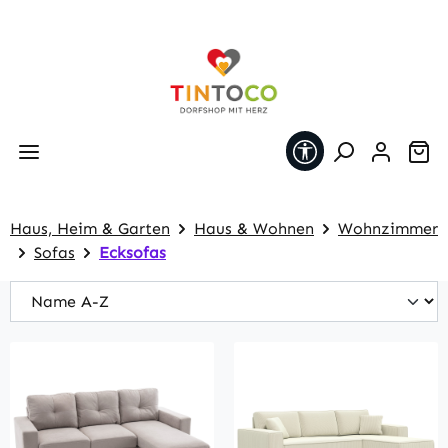
Zum Hauptinhalt springen
Werkzeugleiste 
Wa
Haus, Heim & Garten
Haus & Wohnen
Wohnzimmer
Sofas
Ecksofas