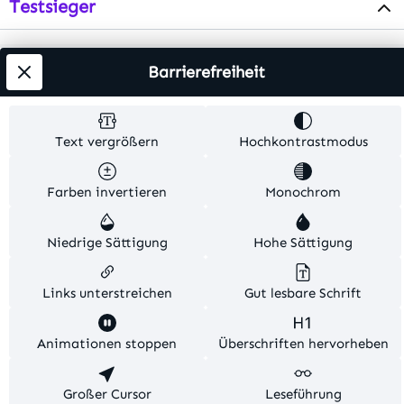
Testsieger
Alle Preise inkl. gesetzl. Mehrwertsteuer zzgl.
Barrierefreiheit
Versandkosten
. Alle Artikelangaben sind
Herstellerangaben und ohne Gewähr.
Text vergrößern
Hochkontrastmodus
© 2026 MKV24 – Alle Rechte vorbehalten. Theme by
TC-Innovations
Farben invertieren
Monochrom
Niedrige Sättigung
Hohe Sättigung
Links unterstreichen
Gut lesbare Schrift
Diese Website verwendet Cookies, um eine bestmögliche
Animationen stoppen
Überschriften hervorheben
Erfahrung bieten zu können.
Mehr Informationen ...
Konfigurieren
Großer Cursor
Nur technisch notwendige
Leseführung