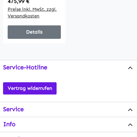
Regulärer Preis:
475,99 €
Stauraum, Kissen,
Preise inkl. MwSt. zzgl.
für Wohnzimmer,
Versandkosten
Gästezimmer,
Dunkelgrau
Details
Service-Hotline
Vertrag widerrufen
Service
Info