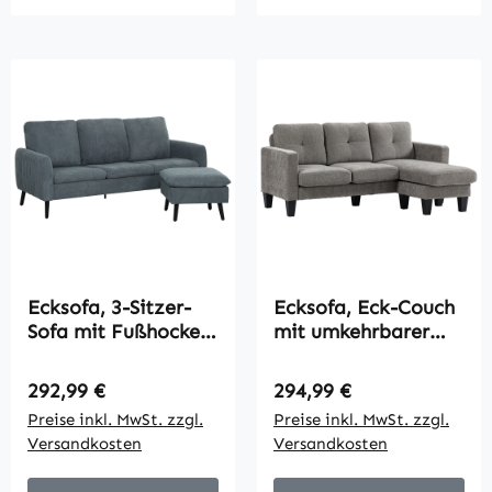
Ecksofa, 3-Sitzer-
Ecksofa, Eck-Couch
Sofa mit Fußhocker,
mit umkehrbarer
Stoffbezug, L-
Chaiselongue, Sofa
förmiges Couch-Set,
in L-Form, Bezug in
Regulärer Preis:
Regulärer Preis:
292,99 €
294,99 €
Dunkelgrau
Leinenoptik, 186 x
Preise inkl. MwSt. zzgl.
Preise inkl. MwSt. zzgl.
130 x 84 cm, Braun
Versandkosten
Versandkosten