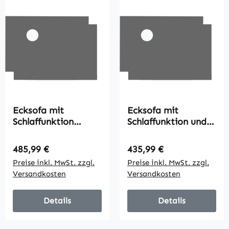
Ecksofa mit
Ecksofa mit
Schlaffunktion
Schlaffunktion und
Stauraum Eckcouch
Bettkasten L-Form
mit Bettkasten
Schlafsofa mit
Regulärer Preis:
Regulärer Preis:
485,99 €
435,99 €
Chaiselongue
Verwandelbarer
Preise inkl. MwSt. zzgl.
Preise inkl. MwSt. zzgl.
Schlafsofa Stoffsofa
Chaiselongue, für
Versandkosten
Versandkosten
L-Form Leinen-
Wohnung und
Touch Hellgrau
Wohnzimmer
211,5 x 146 x 85 cm
Details
Details