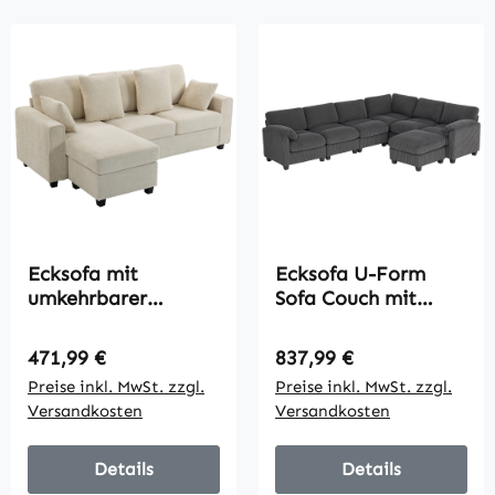
Ecksofa mit
Ecksofa U-Form
umkehrbarer
Sofa Couch mit
Chaiselongue, 3-
Federpolsterung
Sitzer Sofa mit
gepolsterte
Regulärer Preis:
Regulärer Preis:
471,99 €
837,99 €
Samtoptik, breite
Armlehnen
Preise inkl. MwSt. zzgl.
Preise inkl. MwSt. zzgl.
und tiefe Sitzfläche,
beweglicher
Versandkosten
Versandkosten
Federkissen, Beige
Ottomane Cord
292x224x85 cm
Dunkelgrau
Details
Details