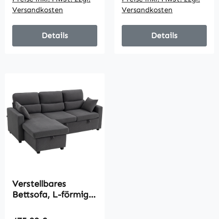
für Wohnzimmer,
Versandkosten
Versandkosten
Gästezimmer, Beige
Details
Details
Verstellbares
Bettsofa, L-förmiges
Gästesofa mit
Bettfunktion,