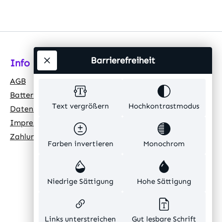
Barrierefreiheit
Info
AGB
Batteriehinweis
Text vergrößern
Hochkontrastmodus
Datenschutz
Impressum
Zahlungsarten
Farben invertieren
Monochrom
Niedrige Sättigung
Hohe Sättigung
Links unterstreichen
Gut lesbare Schrift