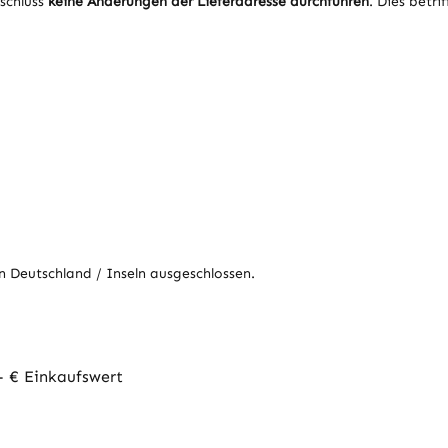
schluss
keine Änderungen der Lieferadresse durchführen
. Dies betr
in Deutschland / Inseln ausgeschlossen.
- € Einkaufswert