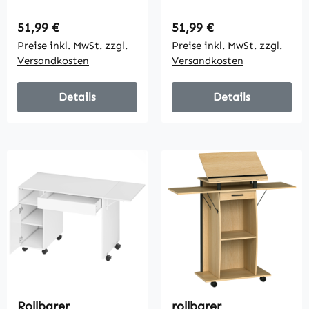
Regalen, 4 Räder,
Regalen, 4 Räder,
kompakt,
kompakt,
Regulärer Preis:
Regulärer Preis:
51,99 €
51,99 €
Spanplatte, Metall
Spanplatte, Metall
Preise inkl. MwSt. zzgl.
Preise inkl. MwSt. zzgl.
Versandkosten
Versandkosten
Details
Details
Rollbarer
rollbarer