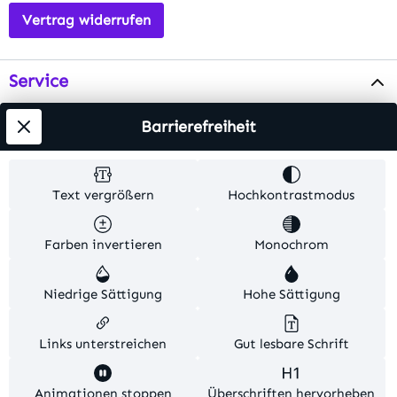
Vertrag widerrufen
Service
Info
Barrierefreiheit
Testsieger
Text vergrößern
Hochkontrastmodus
Alle Preise inkl. gesetzl. Mehrwertsteuer zzgl.
Farben invertieren
Monochrom
Versandkosten
. Alle Artikelangaben sind
Herstellerangaben und ohne Gewähr.
Niedrige Sättigung
Hohe Sättigung
© 2026 MKV24 – Alle Rechte vorbehalten. Theme by
TC-Innovations
Links unterstreichen
Gut lesbare Schrift
Diese Website verwendet Cookies, um eine bestmögliche
Animationen stoppen
Überschriften hervorheben