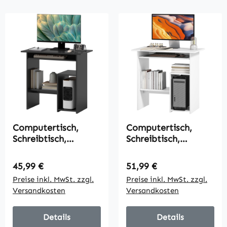
Computertisch,
Computertisch,
Schreibtisch,
Schreibtisch,
Spanplatte, Metall,
Spanplatte, Metall,
80 x 45 x 75 cm,
80 x 45 x 75 cm,
Regulärer Preis:
Regulärer Preis:
45,99 €
51,99 €
Schwarz
Weiß
Preise inkl. MwSt. zzgl.
Preise inkl. MwSt. zzgl.
Versandkosten
Versandkosten
Details
Details