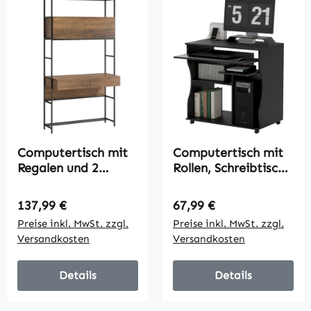
Computertisch mit
Computertisch mit
Regalen und 2
Rollen, Schreibtisch
Schubladen für das
mit Stauraum, 80 x
Home Office, 185
48 x 75 cm, Schwarz
Regulärer Preis:
Regulärer Preis:
137,99 €
67,99 €
cm hoch, Braun
Preise inkl. MwSt. zzgl.
Preise inkl. MwSt. zzgl.
Holzoptik
Versandkosten
Versandkosten
Details
Details