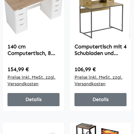
140 cm
Computertisch mit 4
Computertisch, 8
Schubladen und
Schubladen,
Regalen,
Schreibtisch für
Schreibtisch 105 cm,
Regulärer Preis:
Regulärer Preis:
154,99 €
106,99 €
Homeoffice,
Naturholz
Preise inkl. MwSt. zzgl.
Preise inkl. MwSt. zzgl.
Schlafzimmer, Stahl,
Versandkosten
Versandkosten
Holz, Weiß
Details
Details