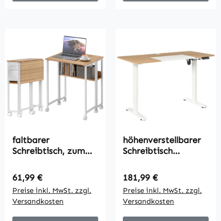
faltbarer
höhenverstellbarer
Schreibtisch, zum
Schreibtisch
Beistelltisch
elektrisch 140 x 70
umwandelbar,
cm Computertisch
Regulärer Preis:
Regulärer Preis:
61,99 €
181,99 €
offenes Regal, Natur
mit 4 Memory-
Preise inkl. MwSt. zzgl.
Preise inkl. MwSt. zzgl.
Steuerung, 4 tlg.
Versandkosten
Versandkosten
Tischplatte, Steh-
Sitz Tisch mit Anti-