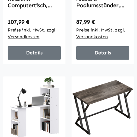
Computertisch,
Podiumsständer,
klappbarer
Redepult mit
Schreibtisch mit
klappbaren
Regulärer Preis:
Regulärer Preis:
107,99 €
87,99 €
Schrank und
Seitenflügeln,
Preise inkl. MwSt. zzgl.
Preise inkl. MwSt. zzgl.
Schublade,
Laptop-Tisch mit
Versandkosten
Versandkosten
Spanplatte, Weiß
Schublade und
Regalen,
Eichenoptik
Details
Details