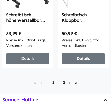
Schreibtisch
Schreibtisch
höhenverstellbar
Klappbar
Küchentisch mit
Computertisch mit
Regal, Rollen,
Monitorhalterung
Regulärer Preis:
Regulärer Preis:
53,99 €
50,99 €
Computertisch
für Arbeitszimmer
Preise inkl. MwSt. zzgl.
Preise inkl. MwSt. zzgl.
Rustikal Braun 60 x
100 x 48 x 87,5 cm
Versandkosten
Versandkosten
60 x 70,5-120 cm
Details
Details
Seite
Seite
1
2
Service-Hotline