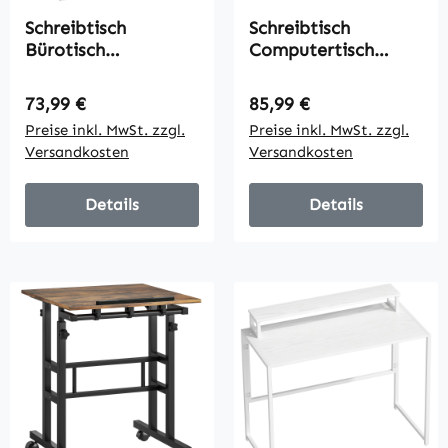
Schreibtisch
Schreibtisch
Bürotisch
Computertisch
Computertisch, 2
120x60cm Bürotisch
Regale, 5
mit Z-förmigem
Regulärer Preis:
Regulärer Preis:
73,99 €
85,99 €
Regalböden, 120 cm
Metallfuß,
Preise inkl. MwSt. zzgl.
Preise inkl. MwSt. zzgl.
x 55 cm x 120 cm,
Holzoptik,
Versandkosten
Versandkosten
Weiß
Industriedesign für
Büro, Grau
Details
Details