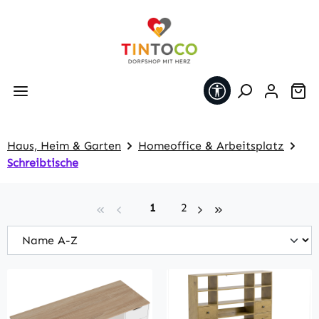
Zum Hauptinhalt springen
Werkzeugleiste 
Wa
Haus, Heim & Garten
Homeoffice & Arbeitsplatz
Schreibtische
Seite
Seite
1
2