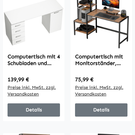
Computertisch mit 4
Computertisch mit
Schubladen und
Monitorständer,
Schrank, 140 cm
Schreibtisch mit 4-
Schreibtisch für
stufigem Regal,
Regulärer Preis:
Regulärer Preis:
139,99 €
75,99 €
Arbeitszimmer,
Industrielles Design,
Preise inkl. MwSt. zzgl.
Preise inkl. MwSt. zzgl.
Weiß Holzoptik
Braun
Versandkosten
Versandkosten
Details
Details