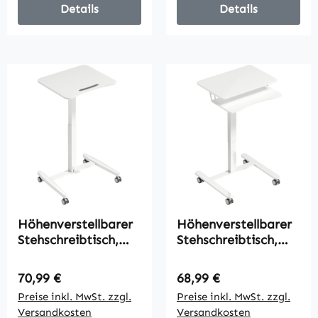
Kollision,
Details
Details
Überhitzungsschutz
Weiß
Höhenverstellbarer
Höhenverstellbarer
Stehschreibtisch,
Stehschreibtisch,
Rollbarer
Rollbarer Sit-Stand-
Schreibtisch mit
Schreibtisch mit
Regulärer Preis:
Regulärer Preis:
70,99 €
68,99 €
neigbarer
Tastaturablage,
Preise inkl. MwSt. zzgl.
Preise inkl. MwSt. zzgl.
Tischplatte,
Rollen und
Versandkosten
Versandkosten