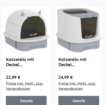
Katzenklo mit
Katzenklo mit
Deckel
Deckel
Katzentoilette mit
Obenliegender
Schaufel
Eingang Schaufel
Regulärer Preis:
Regulärer Preis:
22,99 €
24,99 €
Bodenschublade
ausziehbares
Preise inkl. MwSt. zzgl.
Preise inkl. MwSt. zzgl.
Eingangspedal für
Tablett für Katzen
Versandkosten
Versandkosten
Katzen bis 5 kg
bis 4,5 kg,
40,5x52x39 cm Grau
40,5x52,5x42,5 cm
Grau
Details
Details