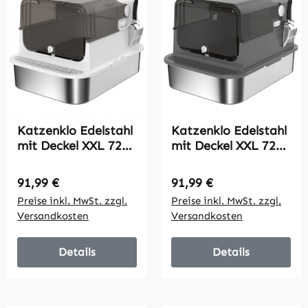
Katzenklo Edelstahl
Katzenklo Edelstahl
mit Deckel XXL 72L
mit Deckel XXL 72L
für große Katzen
für große Katzen
und Mehrere Katzen
und Mehrere Katzen
Regulärer Preis:
Regulärer Preis:
91,99 €
91,99 €
mit Doppeltüren
mit Doppeltüren
Preise inkl. MwSt. zzgl.
Preise inkl. MwSt. zzgl.
Schaufel Pedal Anti-
Schaufel Pedal Anti-
Versandkosten
Versandkosten
Leck
Leck
Details
Details