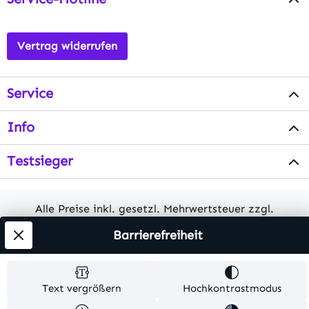
Vertrag widerrufen
Service
Info
Testsieger
Alle Preise inkl. gesetzl. Mehrwertsteuer zzgl.
Versandkosten
. Alle Artikelangaben sind
Barrierefreiheit
Herstellerangaben und ohne Gewähr.
© 2026 MKV24 – Alle Rechte vorbehalten. Theme by
Text vergrößern
Hochkontrastmodus
TC-Innovations