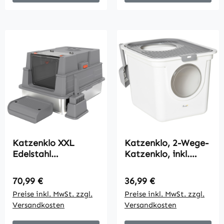
Katzenklo XXL
Katzenklo, 2-Wege-
Edelstahl
Katzenklo, inkl.
Katzentoilette 130L
Streuschaufel, Weiß
mit 180°
+ Grau
Regulärer Preis:
Regulärer Preis:
70,99 €
36,99 €
Klappdeckel Hohen
Preise inkl. MwSt. zzgl.
Preise inkl. MwSt. zzgl.
Seitenwänden
Versandkosten
Versandkosten
Schaufel Trittstufe
70x50x43cm Grau