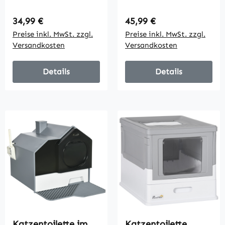
geschlossene
geschlossene
Katzentoilette mit
Katzentoilette mit
Regulärer Preis:
Regulärer Preis:
34,99 €
45,99 €
Schaufel,
Schaufel,
Preise inkl. MwSt. zzgl.
Preise inkl. MwSt. zzgl.
Geruchsbeutel,
Geruchsbeutel,
Versandkosten
Versandkosten
Einstieg Ausgang
Einstieg Ausgang
Details
Details
Katzentoilette im
Katzentoilette