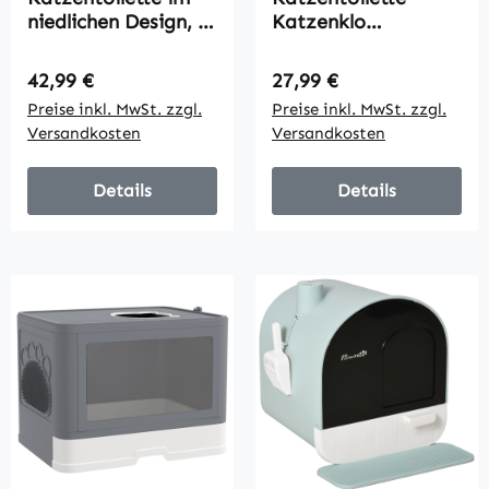
niedlichen Design, 1
Katzenklo
Siebvorleger, 1
Katzenhaus mit
Streuschaufel,
Bodenschale und
Regulärer Preis:
Regulärer Preis:
42,99 €
27,99 €
herausnehmbare
Schaufel Kunststoff
Preise inkl. MwSt. zzgl.
Preise inkl. MwSt. zzgl.
Bodenwanne, Grau
Grau
Versandkosten
Versandkosten
Details
Details