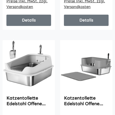
Preise inkl. MwSt. zzgl.
Preise inkl. MwSt. zzgl.
und Deobeutel,
Katzen bis 12 kg
Versandkosten
Versandkosten
dunkelgrau
69,8 x 50,3 x 29,8
cm Grau
Details
Details
Katzentoilette
Katzentoilette
Edelstahl Offene
Edelstahl Offene
Katzenklo mit
Katzenklo mit