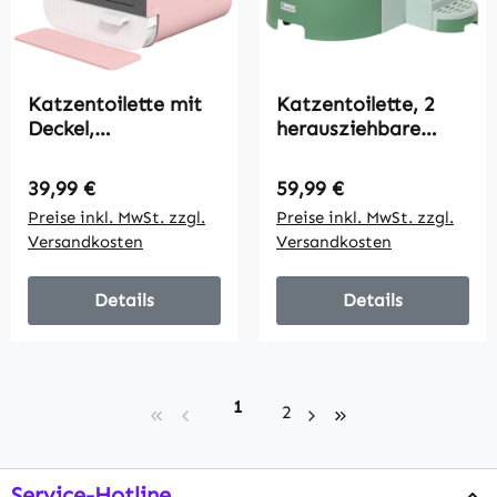
Katzentoilette mit
Katzentoilette, 2
Deckel,
herausziehbare
Streuschaufel,
Bodenwannen, 1
Schmutzfangmatte,
Schaufel,
Regulärer Preis:
Regulärer Preis:
39,99 €
59,99 €
Kunststoff,
Streuauffangfach,
Preise inkl. MwSt. zzgl.
Preise inkl. MwSt. zzgl.
Rosa/Schwarz
abnehmbare Haube,
Versandkosten
Versandkosten
Grün + Schwarz
Details
Details
Seite
1
Seite
2
Service-Hotline