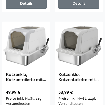
Details
Details
Katzenklo,
Katzenklo,
Katzentoilette mit
Katzentoilette mit
Deckel,
Deckel,
Streuschaufel, vorne
Streuschaufel, vorne
Regulärer Preis:
Regulärer Preis:
49,99 €
53,99 €
Eingang und ober
Eingang und ober
Preise inkl. MwSt. zzgl.
Preise inkl. MwSt. zzgl.
Ausgang Edelstahl
Ausgang Edelstahl
Versandkosten
Versandkosten