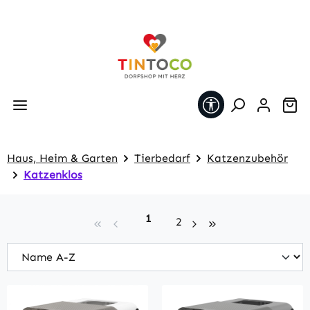
Zum Hauptinhalt springen
Werkzeugleiste 
Wa
Haus, Heim & Garten
Tierbedarf
Katzenzubehör
Katzenklos
Seite
1
Seite
2