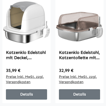
Katzenklo Edelstahl
Katzenklo Edelstahl,
mit Deckel,
Katzentoilette mit
Katzentoilette mit
hohem Rand,
Wanne,
Wanne, inklusive
Regulärer Preis:
Regulärer Preis:
35,99 €
32,99 €
Streuschaufel, für
Schaufel, für große
Preise inkl. MwSt. zzgl.
Preise inkl. MwSt. zzgl.
Katze unter 5 kg,
Katzen,
Versandkosten
Versandkosten
52,4 x 41,3 x 42 cm,
53x42x27cm,
Weiß
Kohlegrau
Details
Details