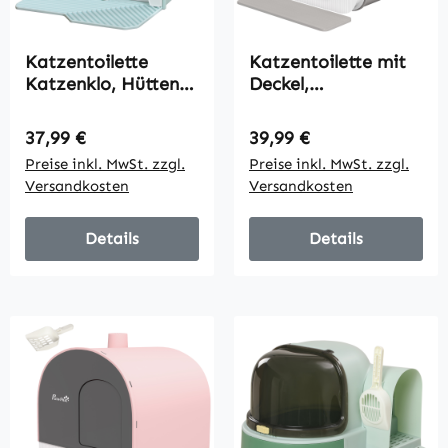
Katzentoilette
Katzentoilette mit
Katzenklo, Hütten-
Deckel,
Design, 1
Streuschaufel,
Siebvorleger, 1
Schmutzfangmatte,
Regulärer Preis:
Regulärer Preis:
37,99 €
39,99 €
Streuschaufel,
Kunststoff,
Preise inkl. MwSt. zzgl.
Preise inkl. MwSt. zzgl.
herausnehmbare
Grau/Schwarz
Versandkosten
Versandkosten
Bodenwanne, Grün +
Weiß
Details
Details