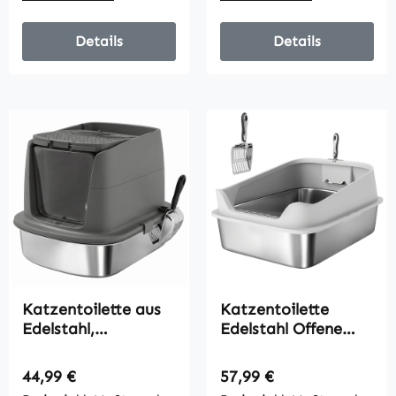
bis 7 kg
bis 8 kg
Details
Details
Katzentoilette aus
Katzentoilette
Edelstahl,
Edelstahl Offene
geschlossene
Katzenklo mit
Katzenstreuschale
Schaufel hohem
Regulärer Preis:
Regulärer Preis:
44,99 €
57,99 €
mit Metallschaufel
Rand für große