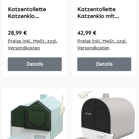
Katzentoilette
Katzentoilette
Katzenklo
Katzenklo mit
Katzentoillete mit
Deckel Streuschaufel
Abdeckung, 2
Streufangmatte
Regulärer Preis:
Regulärer Preis:
28,99 €
42,99 €
Ausgänge, 48,5 x 38
Grün 43 x 44 x 47cm
Preise inkl. MwSt. zzgl.
Preise inkl. MwSt. zzgl.
x 36,5 cm, Grau +
Versandkosten
Versandkosten
Weiß
Details
Details