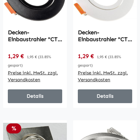
Decken-
Decken-
Einbaustrahler "CT-
Einbaustrahler "CT-
K86" schwarz /
K86" weiß /
schwenkbar,
schwenkbar,
Verkaufspreis:
Verkaufspreis:
1,29 €
Regulärer Preis:
1,29 €
Regulärer Preis:
1,95 €
(33.85%
1,95 €
(33.85%
Ø86mm, für 50mm
Ø86mm, für 50mm
gespart)
gespart)
Lampen
Lampen
Preise inkl. MwSt. zzgl.
Preise inkl. MwSt. zzgl.
Versandkosten
Versandkosten
Details
Details
Rabatt
%