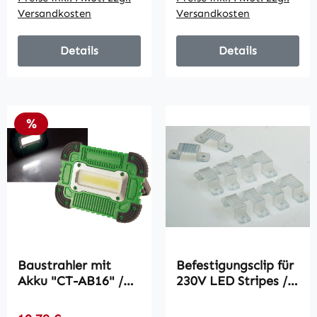
Versandkosten
Versandkosten
Details
Details
Rabatt
%
Baustrahler mit
Befestigungsclip für
Akku "CT-AB16" /
230V LED Stripes /
16W, 1200Lumen,
10er Beutel
Ständer +
Regulärer Preis: