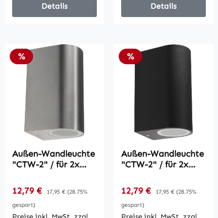
Details
Details
Rabatt
Rabatt
%
%
Außen-Wandleuchte
Außen-Wandleuchte
"CTW-2" / für 2x
"CTW-2" / für 2x
GU10, IP44,
GU10, IP44,
Edelstahl poliert
Gehäuse grau
Verkaufspreis:
Verkaufspreis:
12,79 €
Regulärer Preis:
12,79 €
Regulärer Preis:
17,95 €
(28.75%
17,95 €
(28.75%
gespart)
gespart)
Preise inkl. MwSt. zzgl.
Preise inkl. MwSt. zzgl.