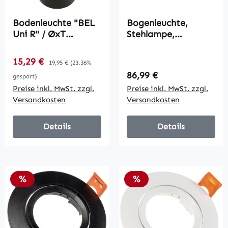
Bodenleuchte "BEL
Bogenleuchte,
Uni R" / ØxT
Stehlampe,
11x14cm, IP65,
höhenverstellbar,
GU10 Fassung, rund
Fußschalter, Sockel
Verkaufspreis:
15,29 €
Regulärer Preis:
19,95 €
(23.36%
in Marmoroptik,
Regulärer Preis:
86,99 €
gespart)
170-180cm,
Preise inkl. MwSt. zzgl.
Preise inkl. MwSt. zzgl.
Silber/Schwarz
Versandkosten
Versandkosten
Details
Details
Rabatt
Rabatt
%
%