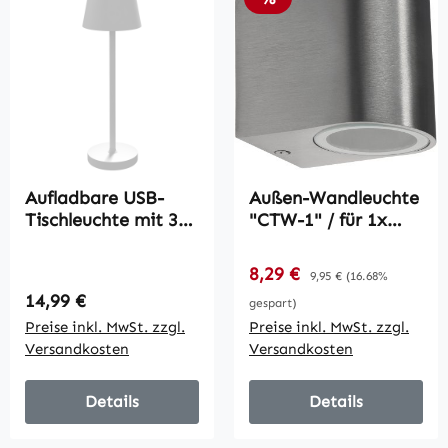
Aufladbare USB-
Außen-Wandleuchte
Tischleuchte mit 3
"CTW-1" / für 1x
Lichtfarben,
GU10, IP44,
Tragbare USB-
Edelstahl poliert
Verkaufspreis:
8,29 €
Regulärer Preis:
9,95 €
(16.68%
Nachttischlampe
Regulärer Preis:
14,99 €
gespart)
mit Touch-Schalter,
Preise inkl. MwSt. zzgl.
Preise inkl. MwSt. zzgl.
Metall, Weiß
Versandkosten
Versandkosten
Details
Details