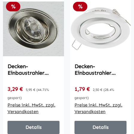
Rabatt
Rabatt
%
%
Decken-
Decken-
Einbaustrahler
Einbaustrahler
"SR90" chrom-matt /
"SR90" weiß /
schwenkbar, Ø
schwenkbar,
Verkaufspreis:
Verkaufspreis:
3,29 €
Regulärer Preis:
1,79 €
Regulärer Preis:
5,95 €
(44.71%
2,50 €
(28.4%
88mm, für 50mm
Ø98mm, für 50mm
gespart)
gespart)
Lampen
Lampen
Preise inkl. MwSt. zzgl.
Preise inkl. MwSt. zzgl.
Versandkosten
Versandkosten
Details
Details