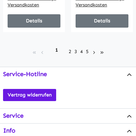
Versandkosten
Versandkosten
Details
Details
Seite
1
Seite
Seite
Seite
Seite
2
3
4
5
Service-Hotline
Vertrag widerrufen
Service
Info