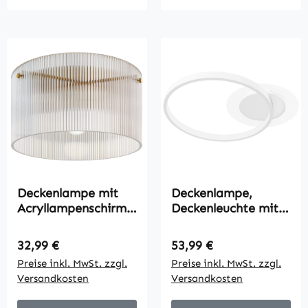
Deckenlampe mit
Deckenlampe,
Acryllampenschirm,
Deckenleuchte mit
Metall, Halogen-
Zwei-Ring-Design,
und LED-kompatibel
Rund 50 x 40 x 7,4
Regulärer Preis:
Regulärer Preis:
32,99 €
53,99 €
cm, Weiß
Preise inkl. MwSt. zzgl.
Preise inkl. MwSt. zzgl.
Versandkosten
Versandkosten