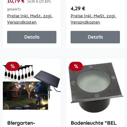
Verkaufspreis:
10,79 €
14,95 €
(27.83%
Magnethalter
Regulärer Preis:
4,29 €
gespart)
Preise inkl. MwSt. zzgl.
Preise inkl. MwSt. zzgl.
Versandkosten
Versandkosten
Details
Details
Rabatt
Rabatt
%
%
Biergarten-
Bodenleuchte "BEL