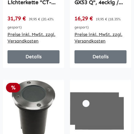
Lichterkette "CT-
GX53 Q", 4eckig /
BGL 10Solar" / 2m +
12x12x7cm, IP65,
4,5m, 10x Filament
GX53 Fassung
Verkaufspreis:
Verkaufspreis:
31,79 €
Regulärer Preis:
16,29 €
Regulärer Preis:
39,95 €
(20.43%
19,95 €
(18.35%
Led Lampe, IP44
gespart)
gespart)
Preise inkl. MwSt. zzgl.
Preise inkl. MwSt. zzgl.
Versandkosten
Versandkosten
Details
Details
Rabatt
%