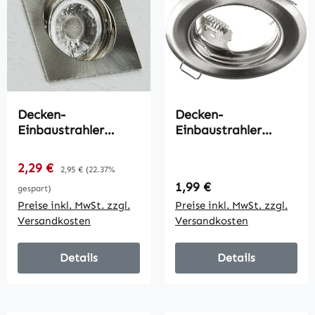
Decken-
Decken-
Einbaustrahler
Einbaustrahler
"SE80" chrom-matt /
"SR80" chrom-matt /
schwenkbar,
starr, Ø80mm, für
Verkaufspreis:
2,29 €
Regulärer Preis:
2,95 €
(22.37%
80x80mm, für 50mm
50mm Lampen
Regulärer Preis:
1,99 €
gespart)
Lampen
Preise inkl. MwSt. zzgl.
Preise inkl. MwSt. zzgl.
Versandkosten
Versandkosten
Details
Details