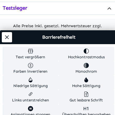
Testsieger
Alle Preise inkl. gesetzl. Mehrwertsteuer zzgl.
Versandkosten
. Alle Artikelangaben sind
Barrierefreiheit
Herstellerangaben und ohne Gewähr.
© 2026 MKV24 – Alle Rechte vorbehalten. Theme by
Text vergrößern
Hochkontrastmodus
TC-Innovations
Farben invertieren
Monochrom
Niedrige Sättigung
Hohe Sättigung
Links unterstreichen
Gut lesbare Schrift
Diese Website verwendet Cookies, um eine bestmögliche
Animationen stoppen
Überschriften hervorheben