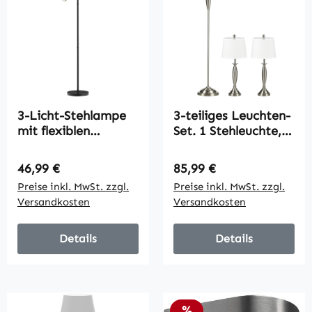
3-Licht-Stehlampe
3-teiliges Leuchten-
mit flexiblen
Set. 1 Stehleuchte, 2
Leuchtelementen,
Tischleuchten,
baumähnliche
Leinenoptik; 38 cm
Regulärer Preis:
Regulärer Preis:
46,99 €
85,99 €
Struktur, für
x 38 cm x 158 cm,
Preise inkl. MwSt. zzgl.
Preise inkl. MwSt. zzgl.
Wohnzimmer und
Silber + Weiß
Versandkosten
Versandkosten
Schlafzimmer,
Metall, Schwarz
Details
Details
Rabatt
%