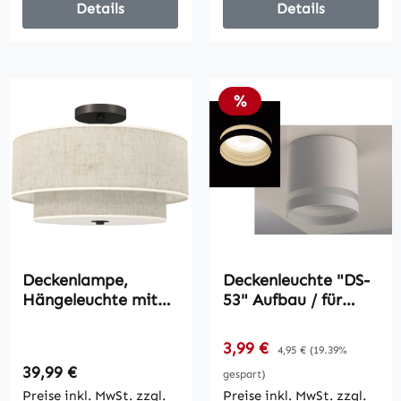
Details
Details
Rabatt
%
Deckenlampe,
Deckenleuchte "DS-
Hängeleuchte mit
53" Aufbau / für
doppelten Schirmen
GX53 Leuchtmittel,
in Leinenoptik,
Weiß matt
Verkaufspreis:
3,99 €
Regulärer Preis:
4,95 €
(19.39%
Cremeweiß
Regulärer Preis:
39,99 €
gespart)
Preise inkl. MwSt. zzgl.
Preise inkl. MwSt. zzgl.