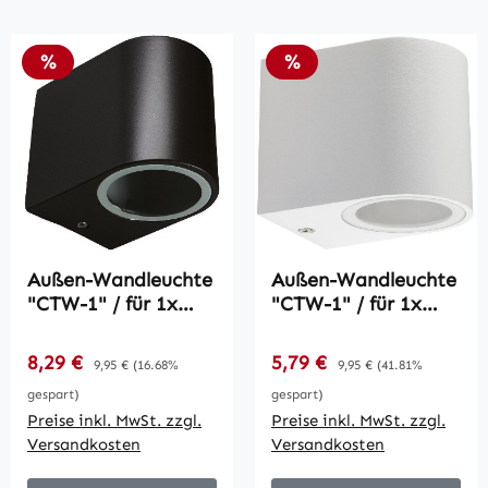
Rabatt
Rabatt
%
%
Außen-Wandleuchte
Außen-Wandleuchte
"CTW-1" / für 1x
"CTW-1" / für 1x
GU10, IP44,
GU10, IP44,
Gehäuse schwarz
Gehäuse weiß
Verkaufspreis:
Verkaufspreis:
8,29 €
Regulärer Preis:
5,79 €
Regulärer Preis:
9,95 €
(16.68%
9,95 €
(41.81%
gespart)
gespart)
Preise inkl. MwSt. zzgl.
Preise inkl. MwSt. zzgl.
Versandkosten
Versandkosten