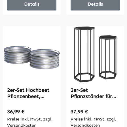
Details
Details
2er-Set Hochbeet
2er-Set
Pflanzenbeet,
Pflanzständer für
modulares
Innen- und
Hochbett, 2 Stück,
Außenbereich,
Regulärer Preis:
Regulärer Preis:
36,99 €
37,99 €
ohne Boden, Ø60 x
Hexagonale Metall-
Preise inkl. MwSt. zzgl.
Preise inkl. MwSt. zzgl.
30 cm. Silber
Blumentopfhalter
Versandkosten
Versandkosten