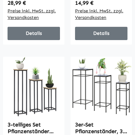
Blumenständer mit
Blumenständer für
Regulärer Preis:
Regulärer Preis:
28,99 €
14,99 €
Regalböden,
Innen Außen,
Preise inkl. MwSt. zzgl.
Preise inkl. MwSt. zzgl.
mehrstöckig Stahl
Pflanzenregal aus
Versandkosten
Versandkosten
Dunkelgrün
Stahl Dunkelgrün
Details
Details
3-teiliges Set
3er-Set
Pflanzenständer
Pflanzenständer, 3