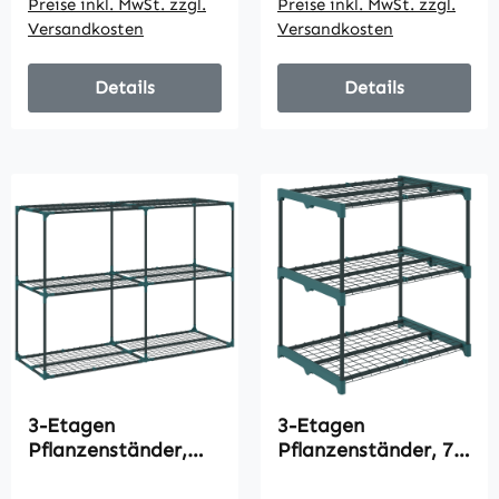
Preise inkl. MwSt. zzgl.
Preise inkl. MwSt. zzgl.
beständiger
Seitenwänden,
Versandkosten
Versandkosten
Kunststoff-Plane
Kunststoff-
und Stahlrahmen,
Abdeckung,
Weiß
Stahlrahmen, Grün
Details
Details
3-Etagen
3-Etagen
Pflanzenständer,
Pflanzenständer, 72
100 cm hoch
cm hoch