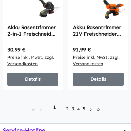
Akku Rasentrimmer
Akku Rasentrimmer
2-in-1 Freischneider
21V Freischneider
mit 30 cm
mit 2x4.0Ah Akkus
Schnittbreite
Ladegerät 25 cm
Regulärer Preis:
Regulärer Preis:
30,99 €
91,99 €
Verstellbar Griff
Schnittbreite
Preise inkl. MwSt. zzgl.
Preise inkl. MwSt. zzgl.
neigbar Motorkopf
Verstellbarer
Versandkosten
Versandkosten
für Garten Hof Silber
Teleskop-Griff
Details
Details
Seite
1
Seite
Seite
Seite
Seite
2
3
4
5
Service-Hotline