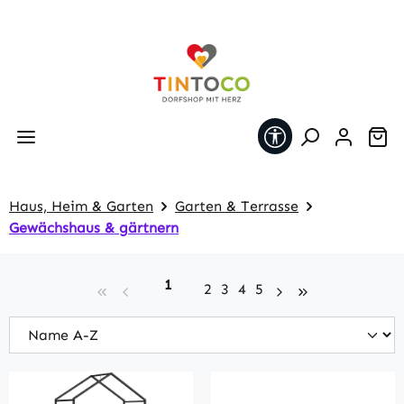
Zum Hauptinhalt springen
Werkzeugleiste 
Wa
Haus, Heim & Garten
Garten & Terrasse
Gewächshaus & gärtnern
Seite
1
Seite
Seite
Seite
Seite
2
3
4
5