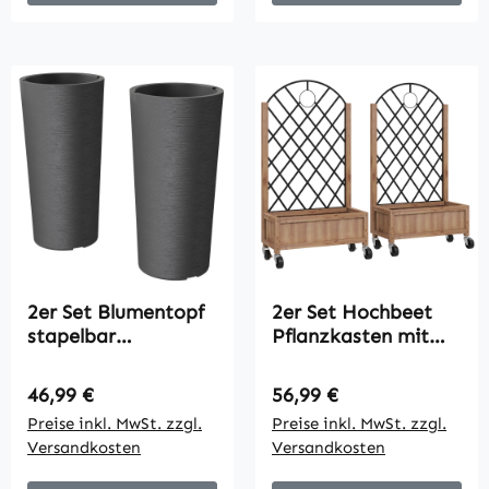
2er Set Blumentopf
2er Set Hochbeet
stapelbar
Pflanzkasten mit
Pflanzkübel mit
Rolle, Rankgitter,
Löcher 35x35 cm
Spalier Pflanzkübel
Regulärer Preis:
Regulärer Preis:
46,99 €
56,99 €
Pflanztöpfe Rund
Blumenkasten Holz
Preise inkl. MwSt. zzgl.
Preise inkl. MwSt. zzgl.
Dunkelgrau
52x25x97cm Braun
Versandkosten
Versandkosten