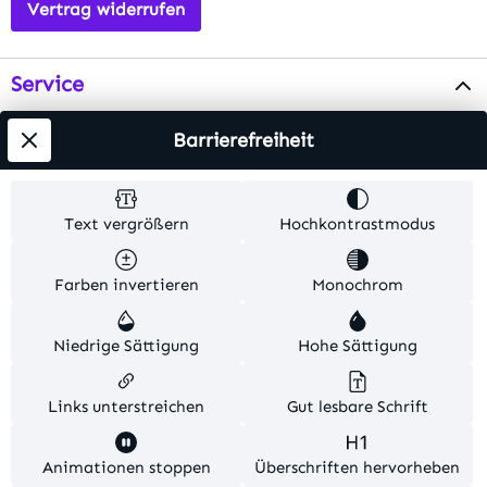
Vertrag widerrufen
Service
Info
Barrierefreiheit
Testsieger
Text vergrößern
Hochkontrastmodus
Alle Preise inkl. gesetzl. Mehrwertsteuer zzgl.
Farben invertieren
Monochrom
Versandkosten
. Alle Artikelangaben sind
Herstellerangaben und ohne Gewähr.
Niedrige Sättigung
Hohe Sättigung
© 2026 MKV24 – Alle Rechte vorbehalten. Theme by
TC-Innovations
Links unterstreichen
Gut lesbare Schrift
Diese Website verwendet Cookies, um eine bestmögliche
Animationen stoppen
Überschriften hervorheben
Erfahrung bieten zu können.
Mehr Informationen ...