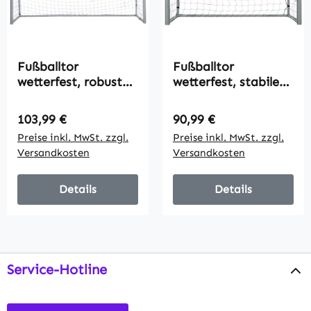
Fußballtor
Fußballtor
wetterfest, robustes
wetterfest, stabiles
Netz, stabiler
Metallgestell,
Metallrahmen,
reißfestes Netz,
Regulärer Preis:
Regulärer Preis:
103,99 €
90,99 €
einfacher Aufbau,
160H x 240L x 85B
Preise inkl. MwSt. zzgl.
Preise inkl. MwSt. zzgl.
300 x 200 x 120 cm
cm, Grau
Versandkosten
Versandkosten
Details
Details
Service-Hotline