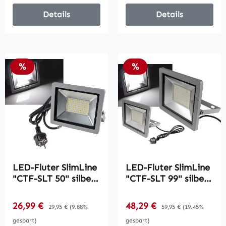
Details
Details
Rabatt
Rabatt
%
%
LED-Fluter SlimLine
LED-Fluter SlimLine
"CTF-SLT 50" silber /
"CTF-SLT 99" silber /
50W, 5220lm, 4000K,
100W, 9230lm,
neutralweiß, IP44
4000K, neutralweiß,
Verkaufspreis:
Verkaufspreis:
26,99 €
Regulärer Preis:
48,29 €
Regulärer Preis:
29,95 €
(9.88%
59,95 €
(19.45%
IP44
gespart)
gespart)