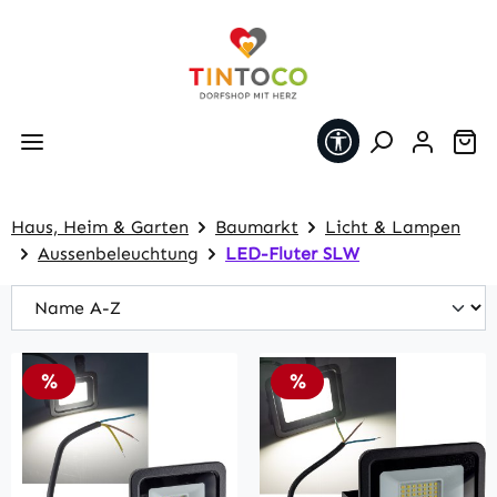
Zum Hauptinhalt springen
Werkzeugleiste 
Wa
Haus, Heim & Garten
Baumarkt
Licht & Lampen
Aussenbeleuchtung
LED-Fluter SLW
Rabatt
Rabatt
%
%