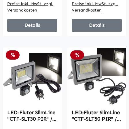
Preise inkl. MwSt. zzgl.
Preise inkl. MwSt. zzgl.
Versandkosten
Versandkosten
Details
Details
Rabatt
Rabatt
%
%
LED-Fluter SlimLine
LED-Fluter SlimLine
"CTF-SLT30 PIR" /
"CTF-SLT50 PIR" /
30W, IP44, 2960lm,
50W, IP44, 5220lm,