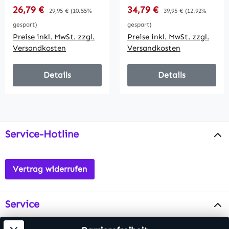
4200K,
4000K,
Verkaufspreis:
Verkaufspreis:
26,79 €
Regulärer Preis:
34,79 €
Regulärer Preis:
29,95 €
(10.55%
39,95 €
(12.92%
Bewegungsmelde
Bewegungsmelde
gespart)
gespart)
Preise inkl. MwSt. zzgl.
Preise inkl. MwSt. zzgl.
Versandkosten
Versandkosten
Details
Details
Service-Hotline
Vertrag widerrufen
Service