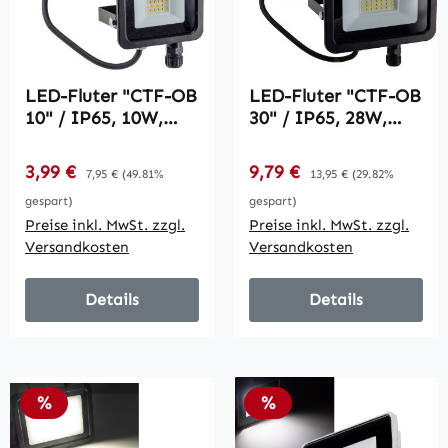
LED-Fluter "CTF-OB
LED-Fluter "CTF-OB
10" / IP65, 10W,
30" / IP65, 28W,
956lm, 4000K
3075lm, 4000K
neutralweiß
neutralweiß
Verkaufspreis:
Verkaufspreis:
3,99 €
Regulärer Preis:
9,79 €
Regulärer Preis:
7,95 €
(49.81%
13,95 €
(29.82%
gespart)
gespart)
Preise inkl. MwSt. zzgl.
Preise inkl. MwSt. zzgl.
Versandkosten
Versandkosten
Details
Details
Rabatt
Rabatt
%
%