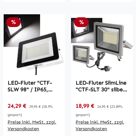
Rabatt
Rabatt
%
%
LED-Fluter "CTF-
LED-Fluter SlimLine
SLW 98" / IP65,
"CTF-SLT 30" silber /
100W, 7670lm,
30W, 2960lm, 4000K,
4000K neutralweiß
neutralweiß, IP44
Verkaufspreis:
Verkaufspreis:
24,29 €
Regulärer Preis:
18,99 €
Regulärer Preis:
29,95 €
(18.9%
24,95 €
(23.89%
gespart)
gespart)
Preise inkl. MwSt. zzgl.
Preise inkl. MwSt. zzgl.
Versandkosten
Versandkosten