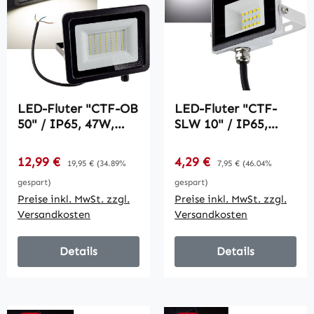
LED-Fluter "CTF-OB
LED-Fluter "CTF-
50" / IP65, 47W,
SLW 10" / IP65,
4739lm, 4000K
10W, 864lm, 4000K
neutralweiß
neutralweiß
Verkaufspreis:
Verkaufspreis:
12,99 €
Regulärer Preis:
4,29 €
Regulärer Preis:
19,95 €
(34.89%
7,95 €
(46.04%
gespart)
gespart)
Preise inkl. MwSt. zzgl.
Preise inkl. MwSt. zzgl.
Versandkosten
Versandkosten
Details
Details