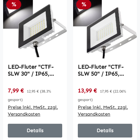
Rabatt
Rabatt
%
%
LED-Fluter "CTF-
LED-Fluter "CTF-
SLW 30" / IP65,
SLW 50" / IP65,
30W, 2503lm, 4000K
50W, 4098lm, 4000K
neutralweiß
neutralweiß
Verkaufspreis:
Verkaufspreis:
7,99 €
Regulärer Preis:
13,99 €
Regulärer Preis:
12,95 €
(38.3%
17,95 €
(22.06%
gespart)
gespart)
Preise inkl. MwSt. zzgl.
Preise inkl. MwSt. zzgl.
Versandkosten
Versandkosten
Details
Details