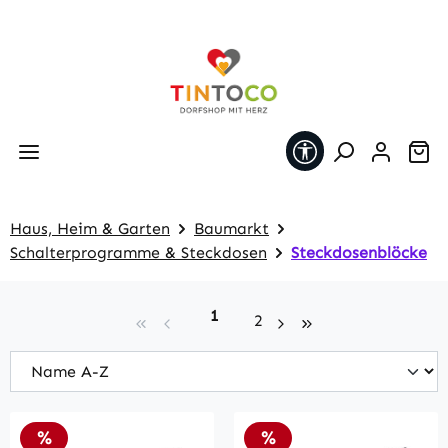
Zum Hauptinhalt springen
Werkzeugleiste 
Wa
Haus, Heim & Garten
Baumarkt
Schalterprogramme & Steckdosen
Steckdosenblöcke
Seite
1
Seite
2
Rabatt
Rabatt
%
%