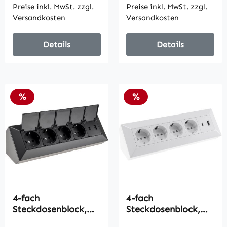
Preise inkl. MwSt. zzgl.
Preise inkl. MwSt. zzgl.
Versandkosten
Versandkosten
Details
Details
Rabatt
Rabatt
%
%
4-fach
4-fach
Steckdosenblock,
Steckdosenblock,
USB-A+C, schwarz /
USB-A+C, weiß /