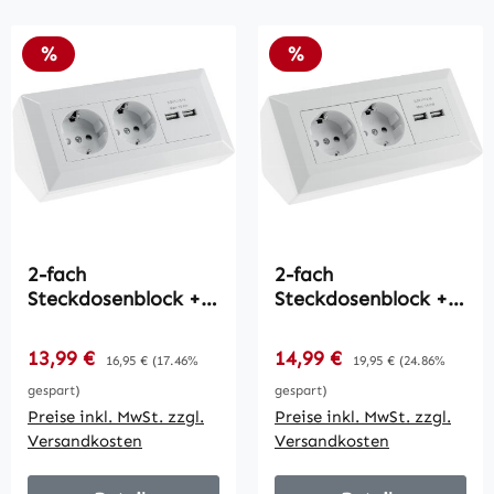
Rabatt
Rabatt
%
%
2-fach
2-fach
Steckdosenblock +
Steckdosenblock +
2x USB, weiß /
2x USB, weiß ma /
250V~/ 16A,
250V~/ 16A,
Verkaufspreis:
Verkaufspreis:
13,99 €
Regulärer Preis:
14,99 €
Regulärer Preis:
16,95 €
(17.46%
19,95 €
(24.86%
Aufbaumontage,
Aufbaumontage,
gespart)
gespart)
USB 3,1A
USB 3,1A
Preise inkl. MwSt. zzgl.
Preise inkl. MwSt. zzgl.
Versandkosten
Versandkosten