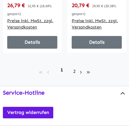
250V~/ 16A, USB
250V~/ 16A,
Verkaufspreis:
Verkaufspreis:
26,79 €
Regulärer Preis:
20,79 €
Regulärer Preis:
32,95 €
(18.69%
29,95 €
(30.58%
3,1A, PD, mit
Aufbaumontage,
gespart)
gespart)
Klappen
USB 3,1A, PD
Preise inkl. MwSt. zzgl.
Preise inkl. MwSt. zzgl.
Versandkosten
Versandkosten
Details
Details
Seite
1
Seite
2
Service-Hotline
Vertrag widerrufen