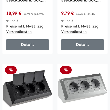
Steckdosenblock,
Steckdosenblock,
USB-A+C, weiß /
anthrazit / 250V~/
250V~/ 16A, USB
16A,
Verkaufspreis:
Verkaufspreis:
18,99 €
Regulärer Preis:
9,79 €
Regulärer Preis:
21,95 €
(13.49%
12,95 €
(24.4%
3,1A, PD, mit
Aufbaumontage
gespart)
gespart)
Klappen
Preise inkl. MwSt. zzgl.
Preise inkl. MwSt. zzgl.
Versandkosten
Versandkosten
Details
Details
Rabatt
Rabatt
%
%