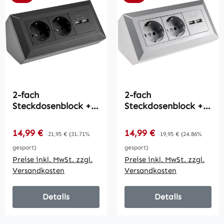
2-fach
2-fach
Steckdosenblock +
Steckdosenblock +
2x USB, schwarz /
2x USB, silber /
250V~/ 16A,
250V~/ 16A,
Verkaufspreis:
Verkaufspreis:
14,99 €
Regulärer Preis:
14,99 €
Regulärer Preis:
21,95 €
(31.71%
19,95 €
(24.86%
Aufbaumontage,
Aufbaumontage,
gespart)
gespart)
USB 3,1A
USB 3,1A
Preise inkl. MwSt. zzgl.
Preise inkl. MwSt. zzgl.
Versandkosten
Versandkosten
Details
Details