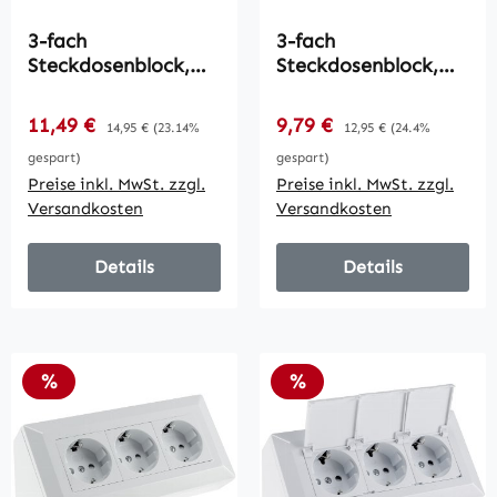
3-fach
3-fach
Steckdosenblock,
Steckdosenblock,
schwarz / 250V~/
silber / 250V~/ 16A,
16A,
Aufbaumontage
Verkaufspreis:
Verkaufspreis:
11,49 €
Regulärer Preis:
9,79 €
Regulärer Preis:
14,95 €
(23.14%
12,95 €
(24.4%
Aufbaumontage mit
gespart)
gespart)
Klappen
Preise inkl. MwSt. zzgl.
Preise inkl. MwSt. zzgl.
Versandkosten
Versandkosten
Details
Details
Rabatt
Rabatt
%
%