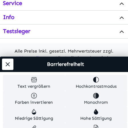
Service
Info
Testsieger
Alle Preise inkl. gesetzl. Mehrwertsteuer zzgl.
Versandkosten
. Alle Artikelangaben sind
Barrierefreiheit
Herstellerangaben und ohne Gewähr.
© 2026 MKV24 – Alle Rechte vorbehalten. Theme by
Text vergrößern
Hochkontrastmodus
TC-Innovations
Farben invertieren
Monochrom
Niedrige Sättigung
Hohe Sättigung