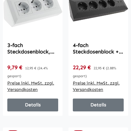
3-fach
4-fach
Steckdosenblock,
Steckdosenblock +
weiß matt / 250V~/
2x USB, schwarz /
16A,
250V~/ 16A,
Verkaufspreis:
Verkaufspreis:
9,79 €
Regulärer Preis:
22,29 €
Regulärer Preis:
12,95 €
(24.4%
22,95 €
(2.88%
Aufbaumontage
Aufbaumontage,
gespart)
gespart)
USB 3,1A
Preise inkl. MwSt. zzgl.
Preise inkl. MwSt. zzgl.
Versandkosten
Versandkosten
Details
Details