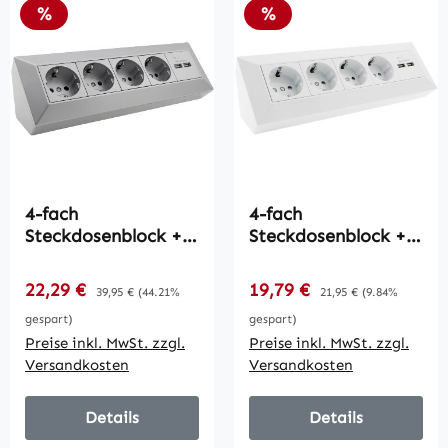
Rabatt
Rabatt
%
%
4-fach
4-fach
Steckdosenblock +
Steckdosenblock +
2x USB, silber /
2x USB, weiß /
250V~/ 16A,
250V~/ 16A,
Verkaufspreis:
Verkaufspreis:
22,29 €
Regulärer Preis:
19,79 €
Regulärer Preis:
39,95 €
(44.21%
21,95 €
(9.84%
Aufbaumontage,
Aufbaumontage,
gespart)
gespart)
USB 3,1A
USB 3,1A
Preise inkl. MwSt. zzgl.
Preise inkl. MwSt. zzgl.
Versandkosten
Versandkosten
Details
Details