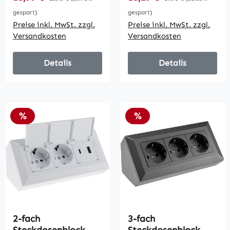
Aufbaumontage,
Aufbaumontage,
gespart)
gespart)
USB 3,1A, PD
USB 3,1A, PD
Preise inkl. MwSt. zzgl.
Preise inkl. MwSt. zzgl.
Versandkosten
Versandkosten
Details
Details
Rabatt
Rabatt
%
%
2-fach
3-fach