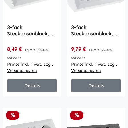
3-fach
3-fach
Steckdosenblock,
Steckdosenblock,
weiß / 250V~/ 16A,
weiß / 250V~/ 16A,
Aufbaumontage
Aufbaumontage mit
Verkaufspreis:
Verkaufspreis:
8,49 €
Regulärer Preis:
9,79 €
Regulärer Preis:
12,95 €
(34.44%
13,95 €
(29.82%
Klappen
gespart)
gespart)
Preise inkl. MwSt. zzgl.
Preise inkl. MwSt. zzgl.
Versandkosten
Versandkosten
Details
Details
Rabatt
Rabatt
%
%