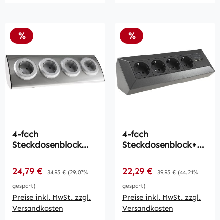
Rabatt
Rabatt
%
%
4-fach
4-fach
Steckdosenblock
Steckdosenblock+2x
Edelstahl / 90° für
USB, anthrazit /
Eck- &
250V~/ 16A,
Verkaufspreis:
Verkaufspreis:
24,79 €
Regulärer Preis:
22,29 €
Regulärer Preis:
34,95 €
(29.07%
39,95 €
(44.21%
Aufbaumontage
Aufbaumontage,
gespart)
gespart)
USB 3,1A
Preise inkl. MwSt. zzgl.
Preise inkl. MwSt. zzgl.
Versandkosten
Versandkosten