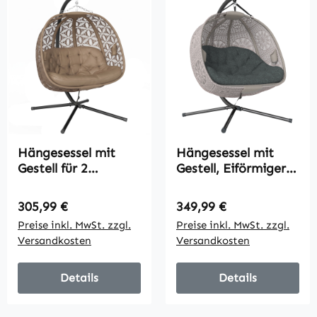
Hängesessel mit
Hängesessel mit
Gestell für 2
Gestell, Eiförmiger
Personen faltbar
Hängeschaukel mit
Hängekorb mit dick
abnehmbarem
Regulärer Preis:
Regulärer Preis:
305,99 €
349,99 €
Kissen
waschbarem Kissen,
Preise inkl. MwSt. zzgl.
Preise inkl. MwSt. zzgl.
Getränkehaltern
Hängematte für 2
Versandkosten
Versandkosten
Sicherheitsgurt
Personen,
Schaukelsessel
Indoor Outdoor,
Details
Details
Sand+schwarz