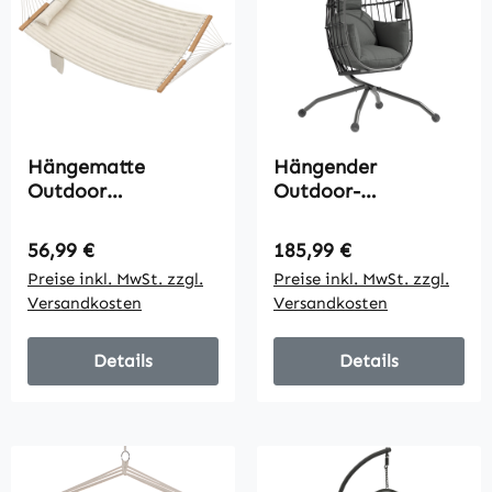
Hängematte
Hängender
Outdoor
Outdoor-
200x140cm,
Schaukelstuhl mit
zweilagig
faltbarem Korbsitz
Regulärer Preis:
Regulärer Preis:
56,99 €
185,99 €
Hängematte mit
und dicken Kissen,
Preise inkl. MwSt. zzgl.
Preise inkl. MwSt. zzgl.
Kopfstütze
Ständer, Kopfstütze,
Versandkosten
Versandkosten
Magazintasche
Becherhalter,
Holzstäbe bis 200kg
Schwarz
Details
Details