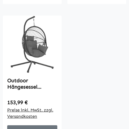
Outdoor
Hängesessel
Hängesessel, inkl.
Polster, Egg-Chair,
Regulärer Preis:
153,99 €
120 cm x 106 cm x
Preise inkl. MwSt. zzgl.
188 cm, Grau
Versandkosten