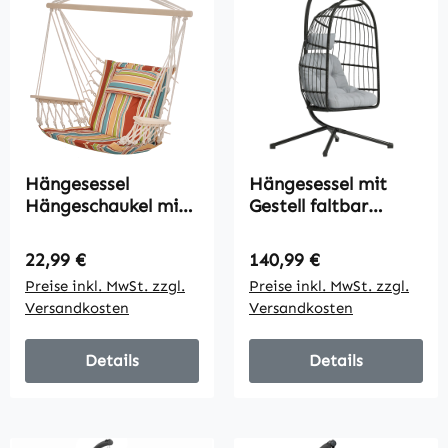
Hängesessel
Hängesessel mit
Hängeschaukel mit
Gestell faltbar
Querstrebe und
Polyrattan
Kissen Deckenhaken
Hängekorb mit
Regulärer Preis:
Regulärer Preis:
22,99 €
140,99 €
Gestell Hängestuhl
Kissen
Preise inkl. MwSt. zzgl.
Preise inkl. MwSt. zzgl.
bis 100kg belastbar
Sicherheitsgurt
Versandkosten
Versandkosten
Hängesitz für
Kopfstütze Bänder,
Indoor Outdoor
höhenverstellbar
Garten Terrasse
Details
Details
Mehrfarbig