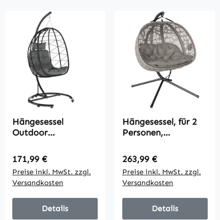
Hängesessel
Hängesessel, für 2
Outdoor
Personen,
Hängesessel Egg
klappbarer Sitzkorb,
Chair,
großes Sitzkissen,
Regulärer Preis:
Regulärer Preis:
171,99 €
263,99 €
wetterbeständig,
Sand, 130 x 103 x
Preise inkl. MwSt. zzgl.
Preise inkl. MwSt. zzgl.
inkl. Polster, 102 cm
172 cm
Versandkosten
Versandkosten
x 102 cm x 195 cm,
Dunkelgrau
Details
Details