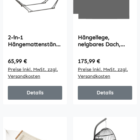
2-in-1
Hängeliege,
Hängemattenständ
neigbares Dach,
er, wetterbeständig,
inkl. Sitzauflage,
Wäscheständer, 290
Kopfkissen,
Regulärer Preis:
Regulärer Preis:
65,99 €
175,99 €
cm x 92 cm x 88 cm,
Stahlrahmen,
Preise inkl. MwSt. zzgl.
Preise inkl. MwSt. zzgl.
Schwarz
dunkelgrau, 108 x
Versandkosten
Versandkosten
145 x 169 cm
Details
Details