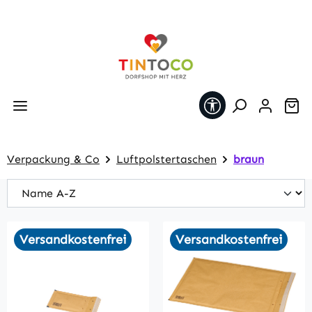
Zum Hauptinhalt springen
Werkzeugleiste 
Wa
Verpackung & Co
Luftpolstertaschen
braun
Versandkostenfrei
Versandkostenfrei