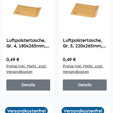
Luftpolstertasche,
Luftpolstertasche,
Gr. 4, 180x265mm,
Gr. 5, 220x265mm,
braun, VPE100
braun, VPE100
Regulärer Preis:
Regulärer Preis:
0,49 €
0,49 €
Preise inkl. MwSt. zzgl.
Preise inkl. MwSt. zzgl.
Versandkosten
Versandkosten
Details
Details
Versandkostenfrei
Versandkostenfrei