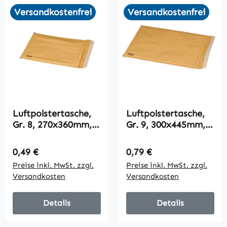
Versandkostenfrei
Versandkostenfrei
Luftpolstertasche,
Luftpolstertasche,
Gr. 8, 270x360mm,
Gr. 9, 300x445mm,
braun, VPE100
braun, VPE50
Regulärer Preis:
Regulärer Preis:
0,49 €
0,79 €
Preise inkl. MwSt. zzgl.
Preise inkl. MwSt. zzgl.
Versandkosten
Versandkosten
Details
Details