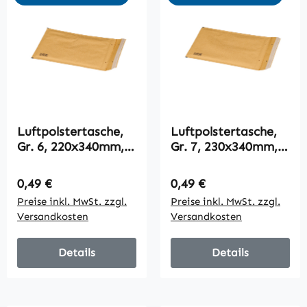
Luftpolstertasche,
Luftpolstertasche,
Gr. 6, 220x340mm,
Gr. 7, 230x340mm,
braun, VPE100
braun, VPE100
Regulärer Preis:
Regulärer Preis:
0,49 €
0,49 €
Preise inkl. MwSt. zzgl.
Preise inkl. MwSt. zzgl.
Versandkosten
Versandkosten
Details
Details