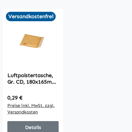
Versandkostenfrei
Luftpolstertasche,
Gr. CD, 180x165mm,
braun, VPE100
Regulärer Preis:
0,29 €
Preise inkl. MwSt. zzgl.
Versandkosten
Details