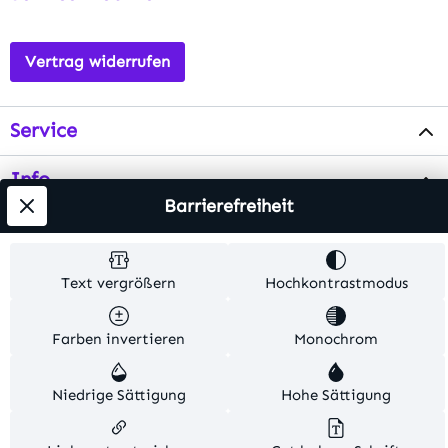
Vertrag widerrufen
Service
Info
Barrierefreiheit
Testsieger
Text vergrößern
Hochkontrastmodus
Alle Preise inkl. gesetzl. Mehrwertsteuer zzgl.
Versandkosten
. Alle Artikelangaben sind
Farben invertieren
Monochrom
Herstellerangaben und ohne Gewähr.
Niedrige Sättigung
Hohe Sättigung
© 2026 MKV24 – Alle Rechte vorbehalten. Theme by
TC-Innovations