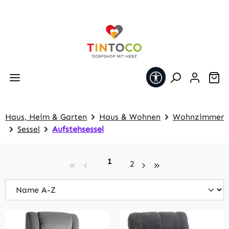
Zum Hauptinhalt springen
Werkzeugleiste 
Wa
Haus, Heim & Garten
Haus & Wohnen
Wohnzimmer
Sessel
Aufstehsessel
Seite
1
Seite
2