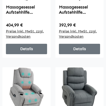
Massagesessel
Massagesessel
Aufstehhilfe
Aufstehhilfe
Seniorensessel, 8
Seniorensessel
Massagepunkte,
Relaxsessel, 8
Regulärer Preis:
Regulärer Preis:
404,99 €
392,99 €
Seitentaschen,
Massagepunkte, 2
Preise inkl. MwSt. zzgl.
Preise inkl. MwSt. zzgl.
Fernbedienung, 90L
Seitentaschen, 85
Versandkosten
Versandkosten
x 101B x 107 cm,
cm x 94 cm x
Grau
107cm, Grau
Details
Details