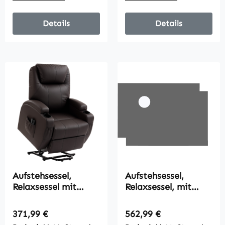
Metall, Stoff, Grau
Details
Details
Aufstehsessel,
Aufstehsessel,
Relaxsessel mit
Relaxsessel, mit
Aufstehhilfe, inkl.
Liegefunktion,
Fernbedienung,
Fernbedienung,
Regulärer Preis:
Regulärer Preis:
371,99 €
562,99 €
Becherhalter,
Samtoptik, grau, 92