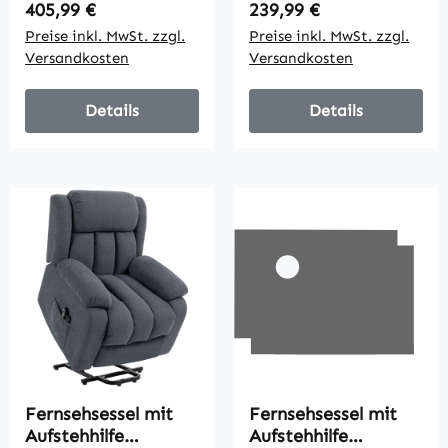
USB-Anschlüsse
Fernbedienung,
Regulärer Preis:
Regulärer Preis:
405,99 €
239,99 €
weicher
Preise inkl. MwSt. zzgl.
Preise inkl. MwSt. zzgl.
Schaumstoff,
Versandkosten
Versandkosten
Seitentasche, Bezug
in Leinenoptik, Grau
Details
Details
Fernsehsessel mit
Fernsehsessel mit
Aufstehhilfe
Aufstehhilfe