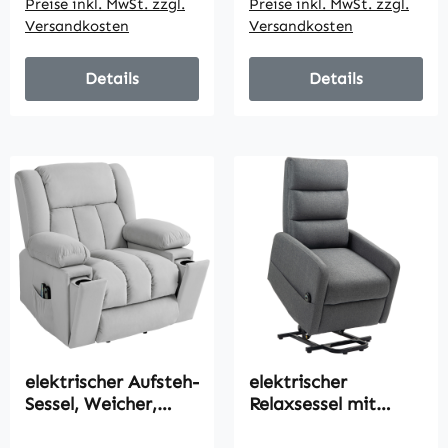
Preise inkl. MwSt. zzgl.
Preise inkl. MwSt. zzgl.
verstellbare
x 93 x 105 cm
Versandkosten
Versandkosten
Rückenlehne, Braun
Details
Details
elektrischer Aufsteh-
elektrischer
Sessel, Weicher,
Relaxsessel mit
samtartiger Stoff,
Aufstehhilfe,