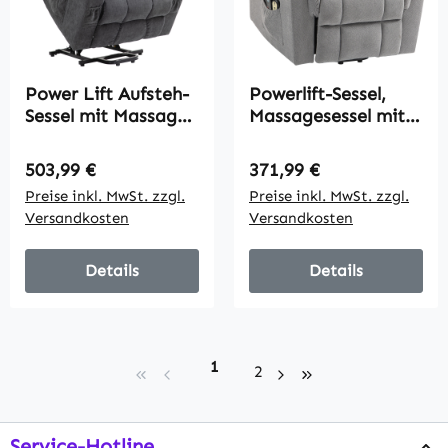
Power Lift Aufsteh-
Powerlift-Sessel,
Sessel mit Massage-
Massagesessel mit
und Wärmefunktion,
Wärmefunktion,
USB-Anschlüssen,
Polstersessel mit
Regulärer Preis:
Regulärer Preis:
503,99 €
371,99 €
Becherhaltern,
Fußstütze,
Preise inkl. MwSt. zzgl.
Preise inkl. MwSt. zzgl.
Dunkelgrau
Seitentasche,
Versandkosten
Versandkosten
Stoffbezug,
Dunkelgrau
Details
Details
Seite
1
Seite
2
Service-Hotline