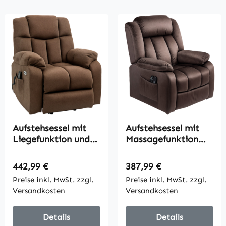
Aufstehsessel mit
Aufstehsessel mit
Liegefunktion und
Massagefunktion
Fernbedienung 92 x
und Lendenheizung,
95 x 107 cm, Braun
Recliner-Sessel mit
Regulärer Preis:
Regulärer Preis:
442,99 €
387,99 €
Fernbedienungen
Preise inkl. MwSt. zzgl.
Preise inkl. MwSt. zzgl.
und Seitentaschen,
Versandkosten
Versandkosten
Braun
Details
Details