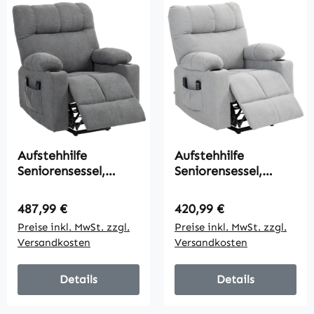
Aufstehhilfe
Aufstehhilfe
Seniorensessel,
Seniorensessel,
Liegefunktion, inkl.
Liegefunktion, inkl.
Fernbedienung, 144
Fernbedienung, 144
Regulärer Preis:
Regulärer Preis:
487,99 €
420,99 €
cm x 91 cm x 88 cm,
cm x 91 cm x 88 cm,
Preise inkl. MwSt. zzgl.
Preise inkl. MwSt. zzgl.
Grau
Hellgrau
Versandkosten
Versandkosten
Details
Details