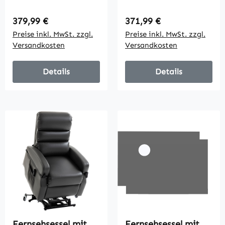
Elektrisch
Elektrisch
Relaxsessel mit
Relaxsessel mit
Regulärer Preis:
Regulärer Preis:
379,99 €
371,99 €
Liegefunktion,
Vibrationsmassage,
Preise inkl. MwSt. zzgl.
Preise inkl. MwSt. zzgl.
Massagefunktion,
Wärme und
Versandkosten
Versandkosten
93x91x103 cm,
Liegefunktion,
Dunkelgrau
Hellgrau
Details
Details
Fernsehsessel mit
Fernsehsessel mit