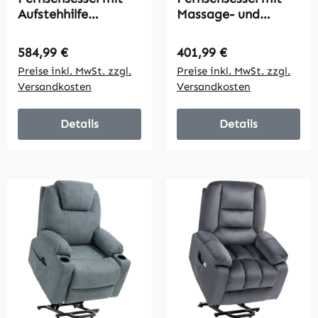
Aufstehhilfe
Massage- und
Elektrischer
Wärmefunktion,
Relaxsessel mit
Elektrischer
Regulärer Preis:
Regulärer Preis:
584,99 €
401,99 €
Fernbedienung,
Aufsteh-Sessel,
Preise inkl. MwSt. zzgl.
Preise inkl. MwSt. zzgl.
Fußstütze,
Fernbedienung,
Versandkosten
Versandkosten
Liegefunktion,
Seitentaschen, Grau
Dunkelgrau
Details
Details