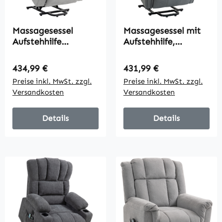
Massagesessel
Massagesessel mit
Aufstehhilfe
Aufstehhilfe,
Seniorensessel, 8
Relaxsessel,
Vibrationspunkte, 2
Vibrationsköpfe,
Regulärer Preis:
Regulärer Preis:
434,99 €
431,99 €
Seitentaschen,
mit Neigefunktion,
Preise inkl. MwSt. zzgl.
Preise inkl. MwSt. zzgl.
Getränkehalter, 90 x
Leinenoptik, Grau
Versandkosten
Versandkosten
101 x 107 cm, Grau
Details
Details