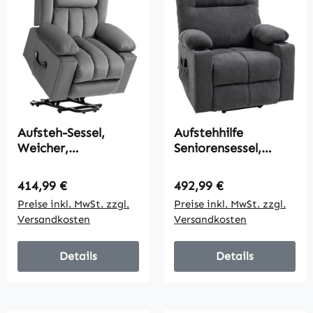
Aufsteh-Sessel,
Aufstehhilfe
Weicher,
Seniorensessel,
samtartiger Stoff,
Liegefunktion, inkl.
USB-Anschlüsse
Fernbedienung, 144
Regulärer Preis:
Regulärer Preis:
414,99 €
492,99 €
cm x 91 cm x 88 cm,
Preise inkl. MwSt. zzgl.
Preise inkl. MwSt. zzgl.
Dunkelgrau
Versandkosten
Versandkosten
Details
Details