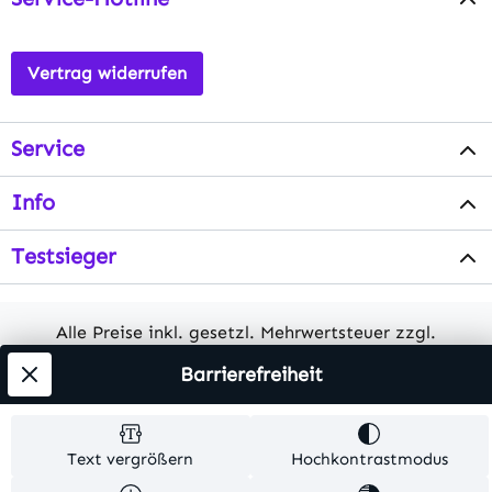
Vertrag widerrufen
Service
Info
Testsieger
Alle Preise inkl. gesetzl. Mehrwertsteuer zzgl.
Versandkosten
. Alle Artikelangaben sind
Barrierefreiheit
Herstellerangaben und ohne Gewähr.
© 2026 MKV24 – Alle Rechte vorbehalten. Theme by
Text vergrößern
Hochkontrastmodus
TC-Innovations