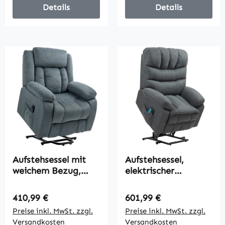
Details
Details
Aufstehsessel mit
Aufstehsessel,
weichem Bezug,
elektrischer
Recliner-Sessel mit
Liegesessel mit
Fernbedienung und
Massagefunktion,
Regulärer Preis:
Regulärer Preis:
410,99 €
601,99 €
Seitentaschen, Grau
Polstersessel mit
Preise inkl. MwSt. zzgl.
Preise inkl. MwSt. zzgl.
Aufstehfunktion,
Versandkosten
Versandkosten