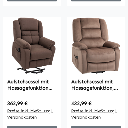
Aufstehsessel mit
Aufstehsessel mit
Massagefunktion
Massagefunktion,
und Lendenheizung,
90x93x110cm,
Recliner-Sessel mit
Braun
Regulärer Preis:
Regulärer Preis:
362,99 €
432,99 €
Fernbedienungen
Preise inkl. MwSt. zzgl.
Preise inkl. MwSt. zzgl.
und Seitentaschen,
Versandkosten
Versandkosten
Dunkelbraun