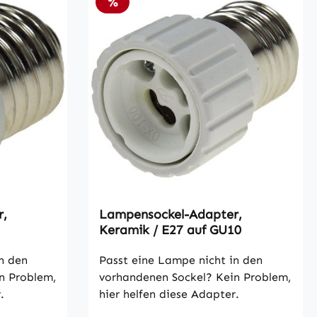
Rabatt
%
r,
Lampensockel-Adapter,
Keramik / E27 auf GU10
n den
Passt eine Lampe nicht in den
n Problem,
vorhandenen Sockel? Kein Problem,
.
hier helfen diese Adapter.