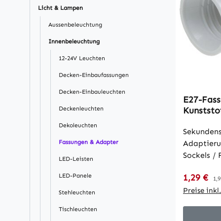
Licht & Lampen
Aussenbeleuchtung
Innenbeleuchtung
12-24V Leuchten
Decken-Einbaufassungen
Decken-Einbauleuchten
E27-Fass
Deckenleuchten
Kunststof
Schraubf
Dekoleuchten
Sekundens
Fassungen & Adapter
Adaptieru
Sockels /
LED-Leisten
Konverter
Verkaufsp
LED-Panele
1,29 €
Re
setzen / 
1,9
Sockel Ad
Preise ink
Stehleuchten
und zur Fe
Tischleuchten
Projektes