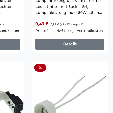
meisten
Lampenfassung aus Kunststoff für
uchten.
Leuchtmittel mit Sockel G4,
e
Lampenleistung max. 50W, 15cm
n,
Kabel, Ø des Kopfes nur 9mm,
Verkaufspreis:
0,49 €
Regulärer Preis:
 von
Einbau Ø 7,5mm!
rt)
0,95 €
(48.42% gespart)
n oder
rsandkosten
Preise inkl. MwSt. zzgl. Versandkosten
.
Details
 Betrieb
net für
Rabatt
%
00W •
LED
tel von 3-
ss über 6-
 Maximaler
n 6,5mm •
icherung