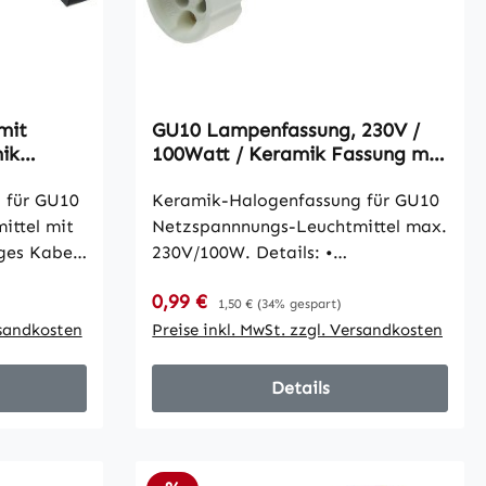
Ausgang
x32mm
mit
GU10 Lampenfassung, 230V /
ik
100Watt / Keramik Fassung mit
el
11cm Kabel
 für GU10
Keramik-Halogenfassung für GU10
ittel mit
Netzspannnungs-Leuchtmittel max.
ges Kabel,
230V/100W. Details: •
Leitungsquerschnitt je 1x0,75mm² •
Verkaufspreis:
0,99 €
Regulärer Preis:
Leitungslänge ca. je 110mm •
1,50 €
(34% gespart)
rsandkosten
Thermostabile Leitung, T180°C •
Preise inkl. MwSt. zzgl. Versandkosten
Thermostabile Fassung, T300°C •
Schraubenlöcher Ø3,6mm • Maße
Details
der Fassung: ØxH 27,6 x15,6mm