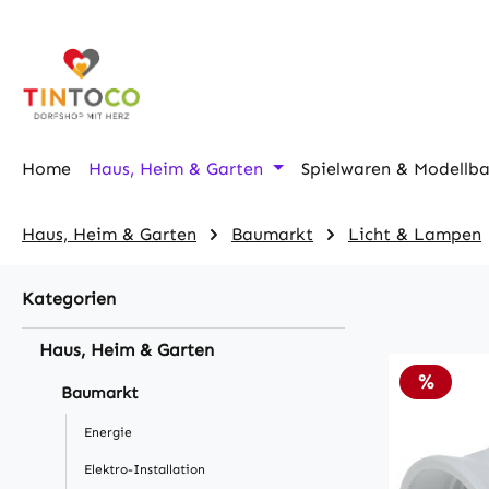
m Hauptinhalt springen
Zur Suche springen
Zur Hauptnavigation springen
Home
Haus, Heim & Garten
Spielwaren & Modellb
Haus, Heim & Garten
Baumarkt
Licht & Lampen
Kategorien
Haus, Heim & Garten
Rabatt
%
Baumarkt
Energie
Elektro-Installation