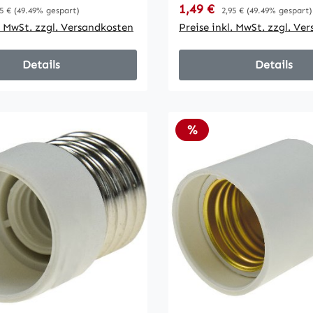
reis:
Verkaufspreis:
gulärer Preis:
1,49 €
Regulärer Preis:
5 €
(49.49% gespart)
2,95 €
(49.49% gespart)
l. MwSt. zzgl. Versandkosten
Preise inkl. MwSt. zzgl. Ve
Details
Details
Rabatt
%