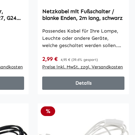
r,
Netzkabel mit Fußschalter /
27, G24
blanke Enden, 2m lang, schwarz
Passendes Kabel für Ihre Lampe,
Leuchte oder andere Geräte,
welche geschaltet werden sollen.
Ideal für selbstgebaute
Verkaufspreis:
2,99 €
Regulärer Preis:
Hängelampen oder Wandleuchten.
4,95 €
(39.6% gespart)
rsandkosten
• gesamt 2m lang • ca.1m vom
Preise inkl. MwSt. zzgl. Versandkosten
Stecker zum Schalter • ca. 1m vom
Schalter zu den blanken Enden • 2x
Details
0,75mm³ mit Eurostecker
Rabatt
%