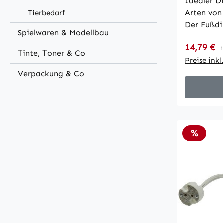
Idealer D
Arten von
Tierbedarf
Der Fußdi
Spielwaren & Modellbau
Helligkei
Verkaufsp
14,79 €
R
Halogenl
1
Tinte, Toner & Co
dimmbare
Preise ink
Leuchtmit
Verpackung & Co
Installat
Technische
Phasenans
Schalter,
• Geeigne
Rabatt
%
Halogenl
Geeignet
Leuchten 
100W • 2 
schaltbar
dimmbar (n
einfacher