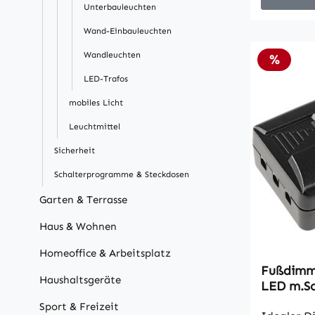
einsetzen
Unterbauleuchten
Energies
Wand-Einbauleuchten
Lampen un
Wandleuchten
max. 40 W
Rabatt
%
Anwendun
LED-Trafos
dimmbare 
mobiles Licht
Leuchtmit
Komponent
Leuchtmittel
Praktisch
Sicherheit
Leuchtmittel. • max 4
Schalterprogramme & Steckdosen
Sockel
Garten & Terrasse
Haus & Wohnen
Homeoffice & Arbeitsplatz
Fußdimme
Haushaltsgeräte
LED m.Sc
Halogen
Sport & Freizeit