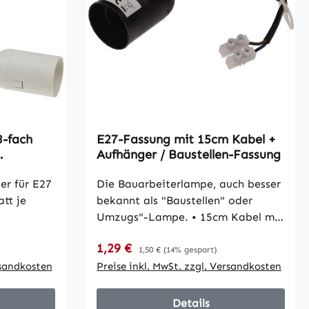
3-fach
E27-Fassung mit 15cm Kabel +
Aufhänger / Baustellen-Fassung
er für E27
Die Bauarbeiterlampe, auch besser
bekannt als "Baustellen" oder
Umzugs"-Lampe. • 15cm Kabel mit
Aufhänger • E27 Fassung
Verkaufspreis:
1,29 €
Regulärer Preis:
1,50 €
(14% gespart)
rsandkosten
Preise inkl. MwSt. zzgl. Versandkosten
Details