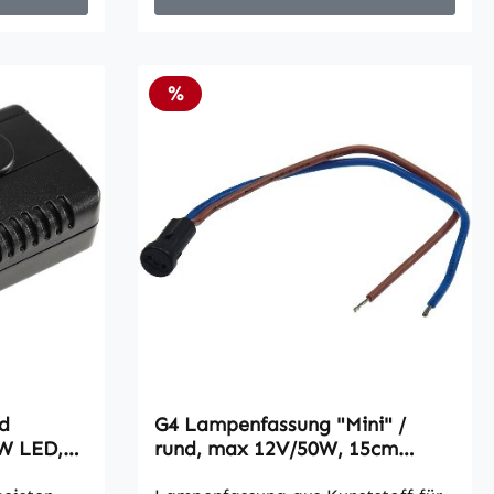
Rabatt
%
d
G4 Lampenfassung "Mini" /
0W LED,
rund, max 12V/50W, 15cm
Kabel