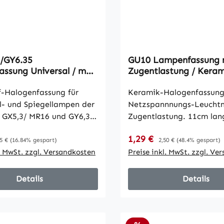
leiste • Maximaler Ø der
1,6A/250V • Eingang & 
leitungen 6,5mm •
L/N/PE • BxLxH 103x60
austauschbare Sicherung
 Eingang & Ausgang
 BxLxH 103x60x32mm
/GY6.35
GU10 Lampenfassung 
ssung Universal / max
Zugentlastung / Keram
, 11cm Kabel
Fassung mit 10cm Kab
f-Halogenfassung für
Keramik-Halogenfassung
el- und Spiegellampen der
Netzspannnungs-Leuchtm
 GX5,3/ MR16 und GY6,35.
Zugentlastung. 11cm lan
el, Lampenleistung max
max. 230V/50W
reis:
Verkaufspreis:
gulärer Preis:
1,29 €
Regulärer Preis:
5 €
(16.84% gespart)
2,50 €
(48.4% gespart)
l. MwSt. zzgl. Versandkosten
Preise inkl. MwSt. zzgl. Ve
Details
Details