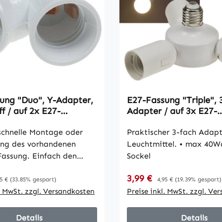
ung "Duo", Y-Adapter,
E27-Fassung "Triple", 
f / auf 2x E27-
Adapter / auf 3x E27-
assungen
Schraubfassungen
chnelle Montage oder
Praktischer 3-fach Adapt
ng des vorhandenen
Leuchtmittel. • max 40Watt je
 Fassung. Einfach den
Sockel
 / Adapter in Fassung
reis:
Verkaufspreis:
gulärer Preis:
3,99 €
Regulärer Preis:
schrauben, den Lampen
5 €
(33.85% gespart)
4,95 €
(19.39% gespart)
apter ebenfalls einsetzen
l. MwSt. zzgl. Versandkosten
Preise inkl. MwSt. zzgl. Ve
rtigstellung des
 das Leuchtmittel
Details
Details