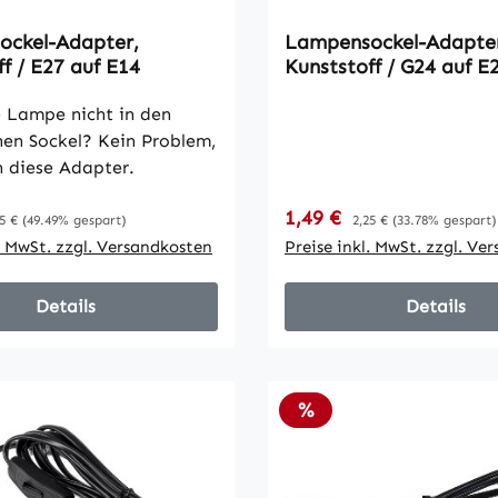
ckel-Adapter,
Lampensockel-Adapte
f / E27 auf E14
Kunststoff / G24 auf E
universal d1,d2,d3
e Lampe nicht in den
en Sockel? Kein Problem,
n diese Adapter.
reis:
Verkaufspreis:
gulärer Preis:
1,49 €
Regulärer Preis:
5 €
(49.49% gespart)
2,25 €
(33.78% gespart)
l. MwSt. zzgl. Versandkosten
Preise inkl. MwSt. zzgl. Ve
Details
Details
Rabatt
%