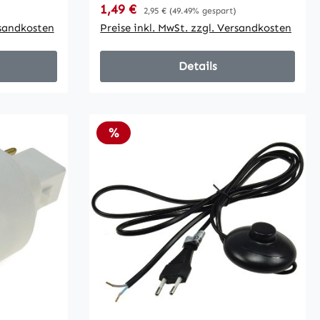
Verkaufspreis:
1,49 €
Regulärer Preis:
2,95 €
(49.49% gespart)
rsandkosten
Preise inkl. MwSt. zzgl. Versandkosten
Details
Rabatt
%