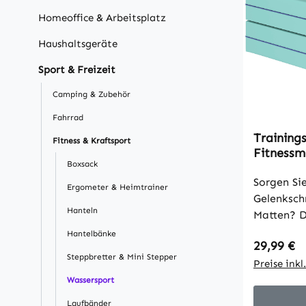
Homeoffice & Arbeitsplatz
Haushaltsgeräte
Sport & Freizeit
Camping & Zubehör
Fahrrad
Training
Fitness & Kraftsport
Fitnessma
Boxsack
Sportmat
Syntheti
Sorgen Si
Ergometer & Heimtrainer
Grün+Lil
Gelenksch
Hanteln
Matten? 
Gymnastik
Hantelbänke
Regulärer
29,99 €
EPE-Schau
Steppbretter & Mini Stepper
überlegen
Preise ink
Leicht, fa
Wassersport
perfekt f
Laufbänder