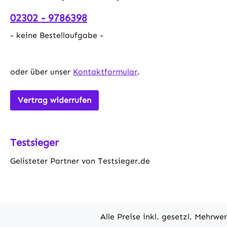
EPE-Scha
02302 - 9786398
180 x 60 
x 5 cm je
- keine Bestellaufgabe -
x 60 x 20
Belastung
Gymnastik
oder über unser
Kontaktformular
.
für maxim
Schaumsto
Vertrag widerrufen
optimalen
schützt G
Gymnastik
Testsieger
Pilates u
Training.
Gelisteter Partner von Testsieger.de
Design: Lä
kompakte 
cm zusamm
über prak
Sie flexib
Alle Preise inkl. gesetzl. Mehrwe