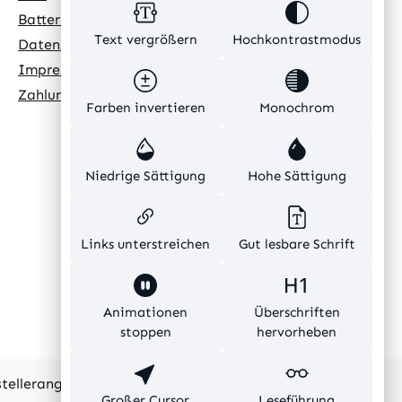
Batteriehinweis
Text vergrößern
Hochkontrastmodus
Datenschutz
Impressum
Zahlungsarten
Farben invertieren
Monochrom
Niedrige Sättigung
Hohe Sättigung
Links unterstreichen
Gut lesbare Schrift
Animationen
Überschriften
stoppen
hervorheben
rstellerangaben und ohne Gewähr.
Großer Cursor
Leseführung