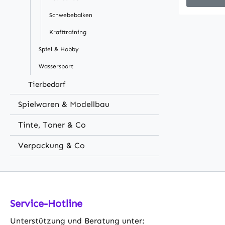
Familiens
Schwebebalken
cm. Genie
komfortab
Krafttraining
Training!
Spiel & Hobby
Polsterun
KomfortKl
Wassersport
Griff für
Tierbedarf
Transport
Matte für
Spielwaren & Modellbau
und Entsp
Tinte, Toner & Co
wasserfest
Langlebig
Verpackung & Co
Reinigung
belastbar 
WorkoutsS
Design br
RaumKeine
Service-Hotline
Technisch
Unterstützung und Beratung unter:
Grün+LilaM