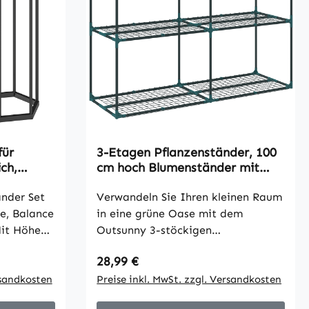
für
3-Etagen Pflanzenständer, 100
ch,
cm hoch Blumenständer mit
Regalböden, mehrstöckig Stahl
arten,
änder Set
Dunkelgrün
Verwandeln Sie Ihren kleinen Raum
e, Balance
in eine grüne Oase mit dem
Mit Höhen
Outsunny 3-stöckigen
nnen
Pflanzenständer! Entwickelt, um
Regulärer Preis:
28,99 €
zsparend
vertikalen Raum maximal
hexagonale
rsandkosten
auszunutzen, ist dieses
Preise inkl. MwSt. zzgl. Versandkosten
s sichert
Pflanzenregal perfekt für Balkone,