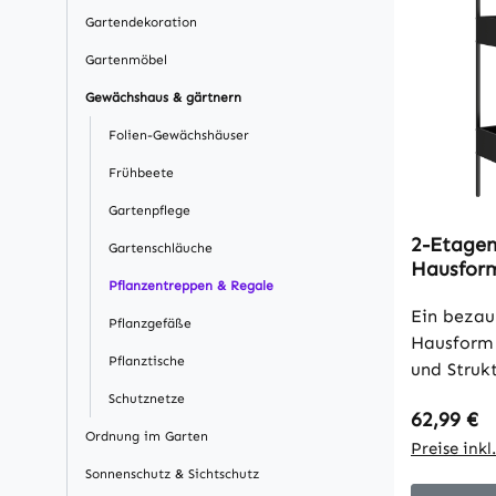
Gartendekoration
Gartenmöbel
Gewächshaus & gärtnern
Folien-Gewächshäuser
Frühbeete
Gartenpflege
2-Etagen
Gartenschläuche
Hausform
Pflanzentreppen & Regale
Blumenst
Metall S
Ein bezau
Pflanzgefäße
Hausform 
Pflanztische
und Struk
Außenbere
Schutznetze
Regulärer
62,99 €
oben eigne
Ordnung im Garten
Pflanzenl
Preise ink
während d
Sonnenschutz & Sichtschutz