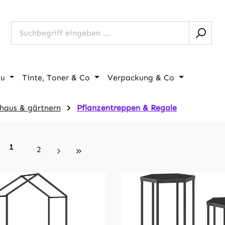
au
Tinte, Toner & Co
Verpackung & Co
haus & gärtnern
Pflanzentreppen & Regale
Seite
1
Seite
2