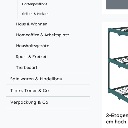
mit erhöh
Gartenpavillons
und siche
Grillen & Heizen
Gefertigt
Metall mi
Haus & Wohnen
bleibt die
Homeoffice & Arbeitsplatz
selbst au
für Pflan
Haushaltsgeräte
Akzente.B
Hausform 
Sport & Freizeit
Note und 
Tierbedarf
definierte
Präsentat
Spielwaren & Modellbau
des Blume
Tinte, Toner & Co
einfaches
Pflanzenl
Verpackung & Co
Kletterpf
Layout bie
3-Etagen
Pflanzen,
cm hoch 
Aufbewah