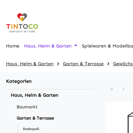
m Hauptinhalt springen
Zur Suche springen
Zur Hauptnavigation springen
Home
Haus, Heim & Garten
Spielwaren & Modellb
Haus, Heim & Garten
Garten & Terrasse
Gewächs
Kategorien
Haus, Heim & Garten
Baumarkt
Garten & Terrasse
Badespaß