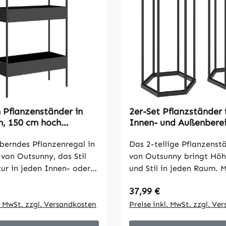
 Pflanzenständer in
2er-Set Pflanzständer 
, 150 cm hoch
Innen- und Außenberei
änder mit Haken,
Hexagonale Metall-
chwarz
berndes Pflanzenregal in
Blumentopfhalter für G
Das 2-teilige Pflanzenst
Terrasse, Balkon
von Outsunny, das Stil
von Outsunny bringt Höh
tur in jeden Innen- oder
und Stil in jeden Raum. 
ich bringt. Der Haken
von 75 cm und 60 cm kö
 Preis:
Regulärer Preis:
37,99 €
t sich perfekt für
Pflanzen oder Deko plat
ampen oder Körbe,
l. MwSt. zzgl. Versandkosten
arrangiert werden. Das 
Preise inkl. MwSt. zzgl. Ve
as zweistufige Design
Design des Blumenhocker