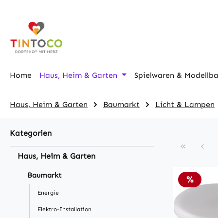
m Hauptinhalt springen
Zur Suche springen
Zur Hauptnavigation springen
Home
Haus, Heim & Garten
Spielwaren & Modellb
Haus, Heim & Garten
Baumarkt
Licht & Lampen
Kategorien
Haus, Heim & Garten
Baumarkt
Rabatt
%
Energie
Elektro-Installation