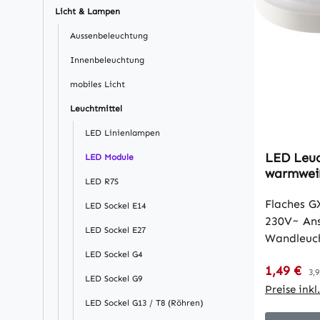
Licht & Lampen
Aussenbeleuchtung
Innenbeleuchtung
mobiles Licht
Leuchtmittel
LED Linienlampen
LED Leuc
LED Module
warmweiß
LED R7S
Ø75x25m
Flaches G
LED Sockel E14
230V~ Ans
LED Sockel E27
Wandleuch
Deckenleu
LED Sockel G4
Verkaufsp
1,49 €
Re
von 25mm 
3,9
LED Sockel G9
Bodenleuc
Preise ink
LED Sockel G13 / T8 (Röhren)
Aussenbereich. • Lich