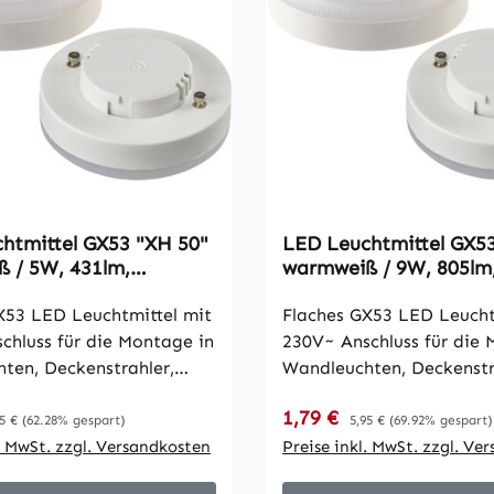
htmittel GX53 "XH 50"
LED Leuchtmittel GX5
 / 5W, 431lm,
warmweiß / 9W, 805lm
m, 120°, 3000k
Ø75x25mm, 120°, 300
X53 LED Leuchtmittel mit
Flaches GX53 LED Leucht
chluss für die Montage in
230V~ Anschluss für die 
ten, Deckenstrahler,
Wandleuchten, Deckenstr
chte. Die geringe Höhe
Deckenleuchte. Die geri
reis:
Verkaufspreis:
gulärer Preis:
1,79 €
Regulärer Preis:
ist ideal für
von 25mm ist ideal für
5 €
(62.28% gespart)
5,95 €
(69.92% gespart)
hten im Innen- und
l. MwSt. zzgl. Versandkosten
Bodenleuchten im Innen-
Preise inkl. MwSt. zzgl. Ve
tstrom 431lm
Aussenbereich. • Lichtstrom 805lm