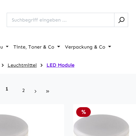
au
Tinte, Toner & Co
Verpackung & Co
Leuchtmittel
LED Module
Seite
1
Seite
2
Rabatt
%