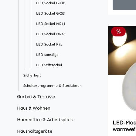
• Leistun
LED Sockel GU10
warmweiß
LED Sockel GX53
• Halbwer
230V/50Hz
LED Sockel MR11
Hell 0,2 S
Rabatt
%
LED Sockel MR16
Leuchtdau
LED Sockel R7s
Leistungs
ØxL 75x2
LED sonstige
Energieeff
LED Stiftsockel
Verbrauch
dimmbar
Sicherheit
Schalterprogramme & Steckdosen
Garten & Terrasse
Haus & Wohnen
Homeoffice & Arbeitsplatz
LED-Modu
warmweiß
Haushaltsgeräte