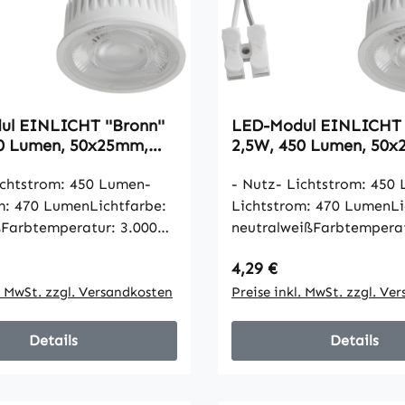
l EINLICHT ''Bronn''
LED-Modul EINLICHT '
50 Lumen, 50x25mm,
2,5W, 450 Lumen, 50
warmweiß
4000K, neutralweiß
ichtstrom: 450 Lumen-
- Nutz- Lichtstrom: 450
m: 470 LumenLichtfarbe:
Lichtstrom: 470 LumenLi
Farbtemperatur: 3.000
neutralweißFarbtemperat
trahlwinkel: 36
KelvinAbstrahlwinkel: 36
 Preis:
Regulärer Preis:
4,29 €
ungsaufnahme im Ein-
GradLeistungsaufnahme 
2,5 WattSpannung: 220-
l. MwSt. zzgl. Versandkosten
Zustand: 2,5 WattSpannu
Preise inkl. MwSt. zzgl. Ve
nergieeffizienzklasse
240 VoltEnergieeffizienz
019: ALebensdauer:
EU2015/2019: ALebensda
Details
Details
undenOn/Off:
25.000 StundenOn/Off:
laufszeit: <0,5s = 60%
10.000xAnlaufszeit: <0,5
wiedergabeindex: Ra
LichtFarbwiedergabeind