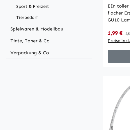
3W, 240
EIn toller
Sport & Freizeit
flacher Er
Tierbedarf
GU10 Lamp
Gehäuse K
Spielwaren & Modellbau
Verkaufsp
1,99 €
Re
Lichtstro
2,5
Tinte, Toner & Co
3W • Lich
Preise ink
Farbtempe
Verpackung & Co
Leuchtwin
230V/50Hz
Ein/Aus 2
20.000 Std
• RA >80 
ØxL 50x2
Energieeff
Verbrauch
dimmbar •
Akzentbe