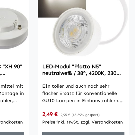
3 "XH 90"
LED-Modul "Piatto N5"
,
neutralweiß / 38°, 4200K, 230V,
0k
5W, 380lm, 50x24mm
mittel mit
EIn toller und auch noch sehr
Montage in
flacher Ersatz für konventionelle
ahler,
GU10 Lampen in Einbaustrahlern. •
nge Höhe
Gehäuse Kunststoff + Alu •
Verkaufspreis:
2,49 €
Regulärer Preis:
Lichtstrom 380 Lumen • Leistung
2,95 €
(15.59% gespart)
 und
rsandkosten
5W • Lichtfarbe neutralweiß •
Preise inkl. MwSt. zzgl. Versandkosten
Farbtemperatur 4200K •