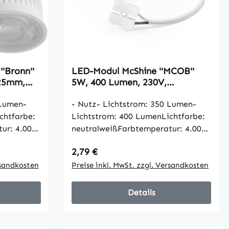
'Bronn''
LED-Modul McShine ''MCOB''
x25mm,
5W, 400 Lumen, 230V,
50x25mm, neutralweiß, 4000K
 Lumen-
- Nutz- Lichtstrom: 350 Lumen-
chtfarbe:
Lichtstrom: 400 LumenLichtfarbe:
ur: 4.000
neutralweißFarbtemperatur: 4.000
KelvinAbstrahlwinkel: 36
Regulärer Preis:
2,79 €
im Ein-
GradLeistungsaufnahme im Ein-
ng: 220-
rsandkosten
Zustand: 5,0 WattSpannung: 220-
Preise inkl. MwSt. zzgl. Versandkosten
klasse
240 VoltEnergieeffizienzklasse
uer:
EU2015/2019: FLebensdauer:
Details
20.000 StundenOn/Off:
s = 60%
10.000xAnlaufszeit: <1s = 60%
ex: Ra
LichtFarbwiedergabeindex: Ra