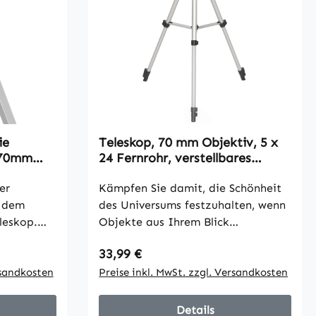
ie
Teleskop, 70 mm Objektiv, 5 x
 70mm
24 Fernrohr, verstellbares
ount
Stativ, Silberfarben
tor mit
er
Kämpfen Sie damit, die Schönheit
 dem
des Universums festzuhalten, wenn
leskop.
Objekte aus Ihrem Blick
 bietet
verschwinden? Das Outsunny
Regulärer Preis:
33,99 €
 ist ideal
Astronomie Teleskop mit einer 70
 geeignet.
rsandkosten
mm Objektivlinse liefert klare, helle
Preise inkl. MwSt. zzgl. Versandkosten
es
Bilder, die Sternegucken für
 der
Erwachsenenanfänger erleichtern,
Details