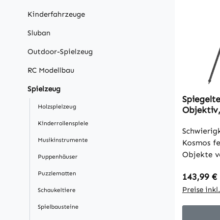
Kinderfahrzeuge
Sluban
Outdoor-Spielzeug
RC Modellbau
Spielzeug
Spiegelt
Holzspielzeug
Objektiv,
Sucherfe
Kinderrollenspiele
Dunkelbl
Schwierig
Musikinstrumente
Kosmos fe
Objekte v
Puppenhäuser
Frustrati
Puzzlematten
Regulärer
143,99 €
Sterneguc
Outsunny 
Preise ink
Schaukeltiere
Astronomi
Spielbausteine
114 mm Ob