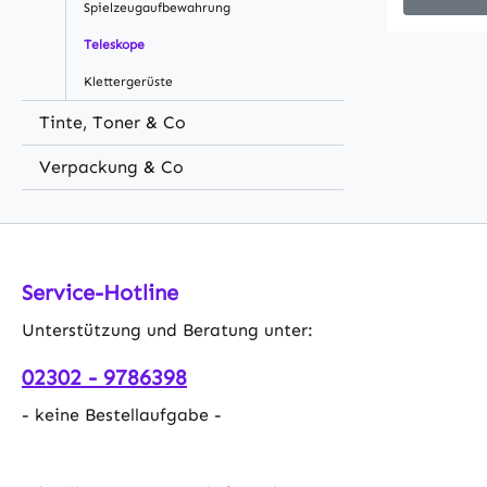
Spielzeugaufbewahrung
helle Ans
Farbfehler
Teleskope
Ideales T
Klettergerüste
Einsteiger
herausfor
Tinte, Toner & Co
magische
Verpackung & Co
Staunens,
und ferne 
erkunden 
Reflektor
chromatis
Service-Hotline
refraktie
über ein 
Unterstützung und Beratung unter:
breitere 
02302 - 9786398
TiefraumW
(40X, 100X
- keine Bestellaufgabe -
und detai
geliefert5
Fadenkreu