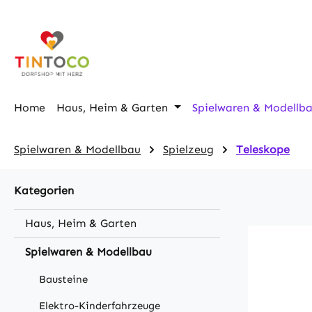
m Hauptinhalt springen
Zur Suche springen
Zur Hauptnavigation springen
Home
Haus, Heim & Garten
Spielwaren & Modellb
Spielwaren & Modellbau
Spielzeug
Teleskope
Kategorien
Haus, Heim & Garten
Spielwaren & Modellbau
Bausteine
Elektro-Kinderfahrzeuge