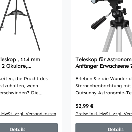
eleskop , 114 mm
Teleskop für Astronom
 2 Okulare,
Anfänger Erwachsene
rnrohr, Aluminium,
Aperture 400mm AZ M
au
keiten, die Pracht des
Astronomisches Refrak
Erleben Sie die Wunder d
Stativ
stzuhalten, wenn
Sternenbeobachtung mit
erschwinden? Die
Outsunny Astronomie-Te
on kann die Freude am
Die 70-mm-Objektivlinse
 Preis:
Regulärer Preis:
52,99 €
ken mindern. Das
helle, klare Ansichten und
Reflektierte
l. MwSt. zzgl. Versandkosten
für erwachsene Anfänger
Preise inkl. MwSt. zzgl. Ve
sche Teleskop mit einer
Genießen Sie Momente d
jektivlinse bietet klare,
kosmischen Staunens und
Details
Details