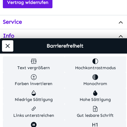
Vertrag widerrufen
Service
Info
Barrierefreiheit
Testsieger
Text vergrößern
Hochkontrastmodus
Alle Preise inkl. gesetzl. Mehrwertsteuer zzgl.
Versandkosten
. Alle Artikelangaben sind
Herstellerangaben und ohne Gewähr.
Farben invertieren
Monochrom
© 2026 MKV24 – Alle Rechte vorbehalten. Theme by
Niedrige Sättigung
Hohe Sättigung
TC-Innovations
Links unterstreichen
Gut lesbare Schrift