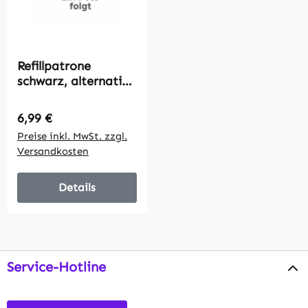
Refillpatrone
schwarz, alternativ
zu Dell 592-11812,
28ml
Regulärer Preis:
6,99 €
Preise inkl. MwSt. zzgl.
Versandkosten
Details
Service-Hotline