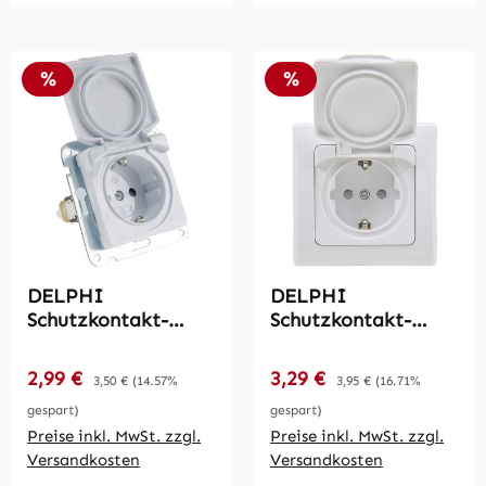
Rabatt
Rabatt
%
%
DELPHI
DELPHI
Schutzkontakt-
Schutzkontakt-
Steckdose IP40 /
Steckdose IP44 /
250V~/ 16A, mit
250V~/ 16A, inkl.
Verkaufspreis:
Verkaufspreis:
2,99 €
Regulärer Preis:
3,29 €
Regulärer Preis:
3,50 €
(14.57%
3,95 €
(16.71%
Deckel, UP, weiß
Rahmen, UP, weiß
gespart)
gespart)
Preise inkl. MwSt. zzgl.
Preise inkl. MwSt. zzgl.
Versandkosten
Versandkosten