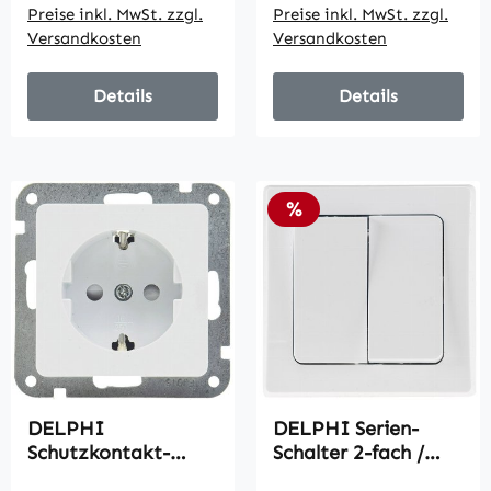
Preise inkl. MwSt. zzgl.
Preise inkl. MwSt. zzgl.
Versandkosten
Versandkosten
Details
Details
Rabatt
%
DELPHI
DELPHI Serien-
Schutzkontakt-
Schalter 2-fach /
Steckdose, weiß /
250V~/ 10A, inkl.