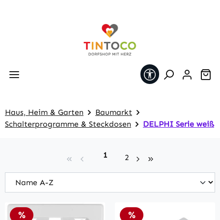
Zum Hauptinhalt springen
Werkzeugleiste 
Wa
Haus, Heim & Garten
Baumarkt
Schalterprogramme & Steckdosen
DELPHI Serie weiß
Seite
1
Seite
2
Rabatt
Rabatt
%
%