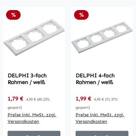
Rabatt
Rabatt
%
%
DELPHI 3-fach
DELPHI 4-fach
Rahmen / weiß
Rahmen / weiß
Verkaufspreis:
Verkaufspreis:
1,79 €
Regulärer Preis:
1,99 €
Regulärer Preis:
4,50 €
(60.22%
6,95 €
(71.37%
gespart)
gespart)
Preise inkl. MwSt. zzgl.
Preise inkl. MwSt. zzgl.
Versandkosten
Versandkosten