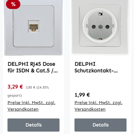
Rabatt
%
DELPHI RJ45 Dose
DELPHI
für ISDN & Cat.5 /
Schutzkontakt-
inkl. Rahmen, UP,
Steckdose / 250V~/
weiß
16A, inkl. Rahmen,
Verkaufspreis:
3,29 €
Regulärer Preis:
3,85 €
(14.55%
UP, weiß
Regulärer Preis:
1,99 €
gespart)
Preise inkl. MwSt. zzgl.
Preise inkl. MwSt. zzgl.
Versandkosten
Versandkosten
Details
Details