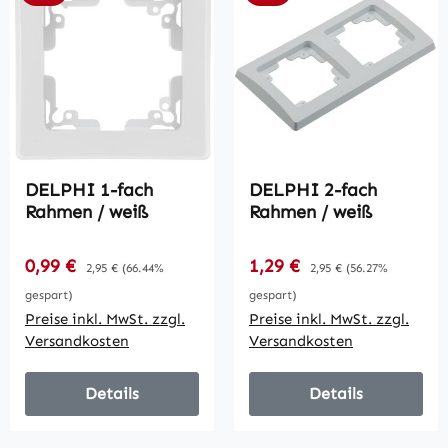
DELPHI 1-fach
DELPHI 2-fach
Rahmen / weiß
Rahmen / weiß
Verkaufspreis:
Verkaufspreis:
0,99 €
Regulärer Preis:
1,29 €
Regulärer Preis:
2,95 €
(66.44%
2,95 €
(56.27%
gespart)
gespart)
Preise inkl. MwSt. zzgl.
Preise inkl. MwSt. zzgl.
Versandkosten
Versandkosten
Details
Details