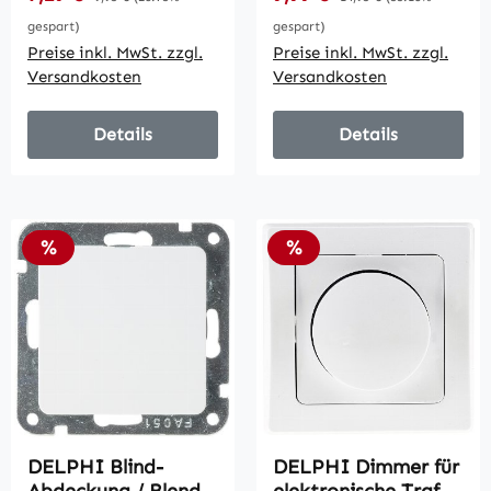
Unterputz, 2-Draht
Unterputz, 3-Draht
gespart)
gespart)
Preise inkl. MwSt. zzgl.
Preise inkl. MwSt. zzgl.
Versandkosten
Versandkosten
Details
Details
Rabatt
Rabatt
%
%
DELPHI Blind-
DELPHI Dimmer für