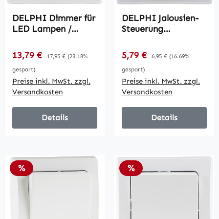
DELPHI Dimmer für
DELPHI Jalousien-
LED Lampen /
Steuerung
250V~/ 3-60W, inkl.
Hoch/Runter /
Rahmen, UP, weiß
Taster, inkl.
Verkaufspreis:
Verkaufspreis:
13,79 €
Regulärer Preis:
5,79 €
Regulärer Preis:
17,95 €
(23.18%
6,95 €
(16.69%
Rahmen, UP, weiß
gespart)
gespart)
Preise inkl. MwSt. zzgl.
Preise inkl. MwSt. zzgl.
Versandkosten
Versandkosten
Details
Details
Rabatt
Rabatt
%
%