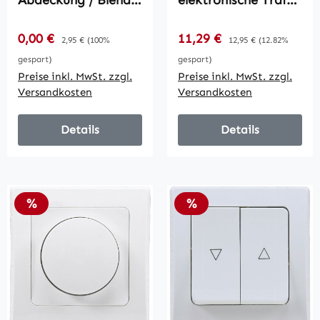
Abdeckung / Blende,
elektronische Trafos
Weiß
/ 250V~/ 300W, inkl.
Rahmen, UP, weiß
Verkaufspreis:
Verkaufspreis:
0,00 €
Regulärer Preis:
11,29 €
Regulärer Preis:
2,95 €
(100%
12,95 €
(12.82%
gespart)
gespart)
Preise inkl. MwSt. zzgl.
Preise inkl. MwSt. zzgl.
Versandkosten
Versandkosten
Details
Details
Rabatt
Rabatt
%
%