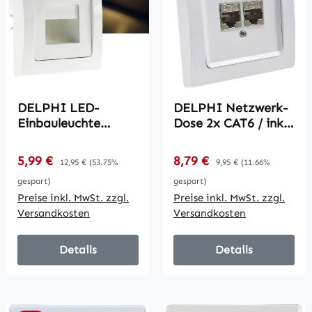
DELPHI LED-
DELPHI Netzwerk-
Einbauleuchte
Dose 2x CAT6 / inkl.
"COB" weiß /
Rahmen, UP, weiß
80x80mm, 3000k,
Verkaufspreis:
Verkaufspreis:
5,99 €
Regulärer Preis:
8,79 €
Regulärer Preis:
12,95 €
(53.75%
9,95 €
(11.66%
warmweiß, 55
gespart)
gespart)
Lumen
Preise inkl. MwSt. zzgl.
Preise inkl. MwSt. zzgl.
Versandkosten
Versandkosten
Details
Details