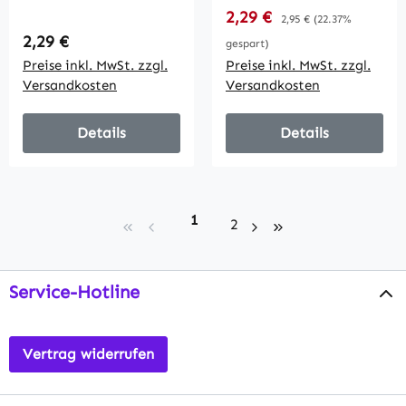
250V~/ 16A,
Rahmen, UP, weiß
Verkaufspreis:
2,29 €
Regulärer Preis:
2,95 €
(22.37%
Steckanschluss,
Regulärer Preis:
2,29 €
gespart)
OHNE Rahmen
Preise inkl. MwSt. zzgl.
Preise inkl. MwSt. zzgl.
Versandkosten
Versandkosten
Details
Details
Seite
1
Seite
2
Service-Hotline
Vertrag widerrufen