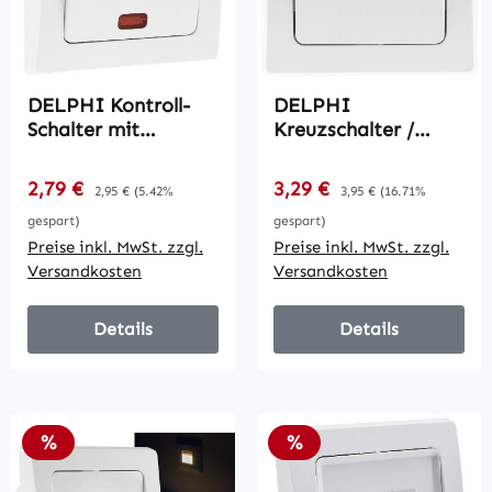
DELPHI Kontroll-
DELPHI
Schalter mit
Kreuzschalter /
Lämpchen / 250V~/
250V~/ 10A, inkl.
10A, inkl. Rahmen,
Rahmen, UP, weiß
Verkaufspreis:
Verkaufspreis:
2,79 €
Regulärer Preis:
3,29 €
Regulärer Preis:
2,95 €
(5.42%
3,95 €
(16.71%
UP, weiß
gespart)
gespart)
Preise inkl. MwSt. zzgl.
Preise inkl. MwSt. zzgl.
Versandkosten
Versandkosten
Details
Details
Rabatt
Rabatt
%
%