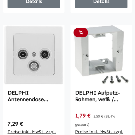
Details
Details
Rabatt
%
DELPHI
DELPHI Aufputz-
Antennendose
Rahmen, weiß /
TV+Radio+Sat / inkl.
80x80x45mm, mit
Rahmen, UP, weiß
Montagebohrung
Verkaufspreis:
1,79 €
Regulärer Preis:
2,50 €
(28.4%
Regulärer Preis:
7,29 €
gespart)
Preise inkl. MwSt. zzgl.
Preise inkl. MwSt. zzgl.