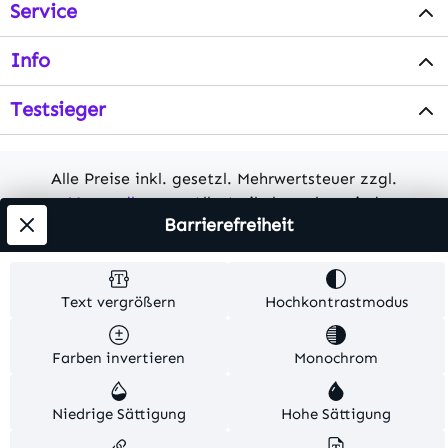
Service
Info
Testsieger
Alle Preise inkl. gesetzl. Mehrwertsteuer zzgl.
Versandkosten
. Alle Artikelangaben sind
Barrierefreiheit
Herstellerangaben und ohne Gewähr.
© 2026 MKV24 – Alle Rechte vorbehalten. Theme by
Text vergrößern
Hochkontrastmodus
TC-Innovations
Farben invertieren
Monochrom
Niedrige Sättigung
Hohe Sättigung