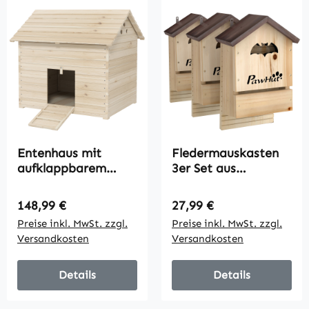
Entenhaus mit
Fledermauskasten
aufklappbarem
3er Set aus
Kippdach,
Tannenholz
Geflügelhaus mit
Fledermaushaus für
Regulärer Preis:
Regulärer Preis:
148,99 €
27,99 €
erhöhten Boden und
Fledermäuse zum
Preise inkl. MwSt. zzgl.
Preise inkl. MwSt. zzgl.
Rampe, Tannenholz,
Aufhängen für
Versandkosten
Versandkosten
100 x 82,5 x 91 cm
Gärten, 21,5 x 11,5 x
34 cm
Details
Details