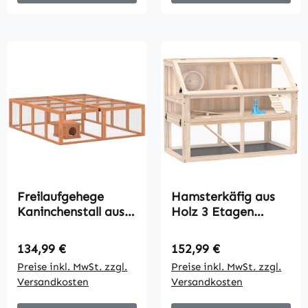
Freilaufgehege
Hamsterkäfig aus
Kaninchenstall aus
Holz 3 Etagen
Holz mit 2 Türen
Nagerkäfig
Unterschlupfhaus für
Kleintierkäfig mit
Regulärer Preis:
Regulärer Preis:
134,99 €
152,99 €
2-4 Zwergkaninchen
Wippe Laufrad
Preise inkl. MwSt. zzgl.
Preise inkl. MwSt. zzgl.
180,4 x 150 x 48 cm
Hütte 95 x 53 x 76
Versandkosten
Versandkosten
Orange
cm Naturholz