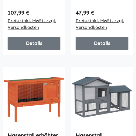
wasserdicht
Holz mit
Bitumendach
aufklappbar
Regulärer Preis:
Regulärer Preis:
107,99 €
47,99 €
Freilaufgehege
Bitumendach
Preise inkl. MwSt. zzgl.
Preise inkl. MwSt. zzgl.
Rampe Türen Holz
herausziehbarer
Versandkosten
Versandkosten
123,5x62,6x92,5 cm
Schublade 90x45x65
Orange
cm Grau
Details
Details
Hasenstall erhöhter
Hasenstall