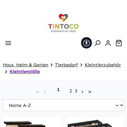
Zum Hauptinhalt springen
Werkzeugleiste 
Wa
Haus, Heim & Garten
Tierbedarf
Kleintierzubehör
Kleintierställe
Seite
1
Seite
Seite
2
3