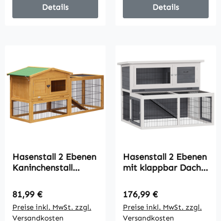
Details
Details
Hasenstall 2 Ebenen
Hasenstall 2 Ebenen
Kaninchenstall
mit klappbar Dach
Tannenholz
Kaninchenstall aus
Winterfest
Vollholz Winterfest
Regulärer Preis:
Regulärer Preis:
81,99 €
176,99 €
Doppelstockhaus
Doppelstockhaus
Preise inkl. MwSt. zzgl.
Preise inkl. MwSt. zzgl.
mit Freilaufgehege
122x95x93,5 cm
Versandkosten
Versandkosten