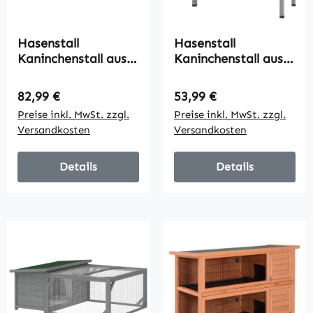
Hasenstall
Hasenstall
Kaninchenstall aus
Kaninchenstall aus
Holz mit
Tannenholz
Freilaufgehege,
Winterfest
Regulärer Preis:
Regulärer Preis:
82,99 €
53,99 €
Rampe, 3
Hasenkäfig mit
Preise inkl. MwSt. zzgl.
Preise inkl. MwSt. zzgl.
Eingängen,
aufklappbar Dach
Versandkosten
Versandkosten
Ausziehschale, 105 x
84x43x70 cm Grau
57,5 x 51,5 cm Grau
Details
Details