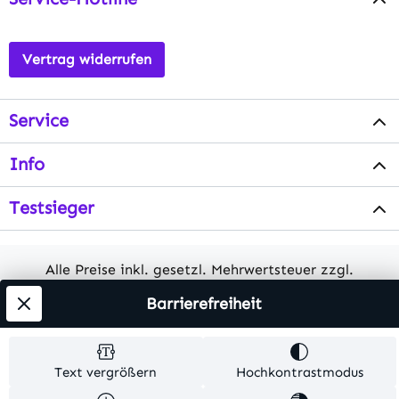
Vertrag widerrufen
Service
Info
Testsieger
Alle Preise inkl. gesetzl. Mehrwertsteuer zzgl.
Versandkosten
. Alle Artikelangaben sind
Barrierefreiheit
Herstellerangaben und ohne Gewähr.
© 2026 MKV24 – Alle Rechte vorbehalten. Theme by
Text vergrößern
Hochkontrastmodus
TC-Innovations