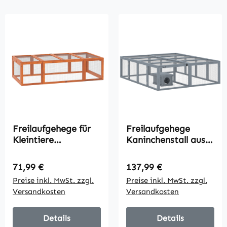
Freilaufgehege für
Freilaufgehege
Kleintiere
Kaninchenstall aus
Aufklappbares Dach
Holz mit 2 Türen
Tannenholz Orange
Unterschlupfhaus für
Regulärer Preis:
Regulärer Preis:
71,99 €
137,99 €
2-4 Zwergkaninchen
Preise inkl. MwSt. zzgl.
Preise inkl. MwSt. zzgl.
180,4 x 150 x 48 cm
Versandkosten
Versandkosten
Grau
Details
Details