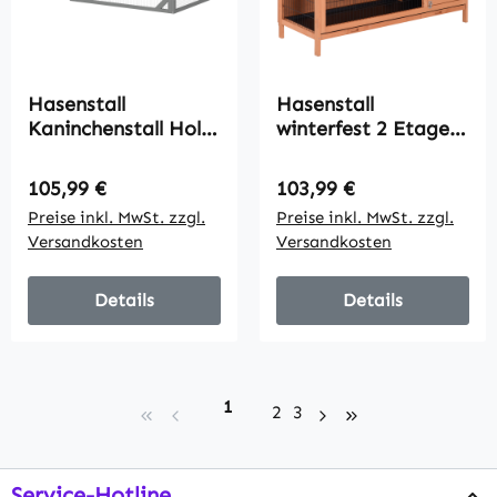
Hasenstall
Hasenstall
Kaninchenstall Holz
winterfest 2 Etagen
Kaninchenkäfig mit
Kaninchenstall Holz
aufklappbar
Bodenwanne
Regulärer Preis:
Regulärer Preis:
105,99 €
103,99 €
Bitumendach,
Asphaltdach Türen
Preise inkl. MwSt. zzgl.
Preise inkl. MwSt. zzgl.
Freilaufgehege,
136,4 x 50 x 93 cm
Versandkosten
Versandkosten
Türen 125,5x100x49
Orange
cm Grau
Details
Details
Seite
1
Seite
Seite
2
3
Service-Hotline