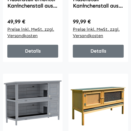
Kaninchenstall aus
Kaninchenstall aus
Holz mit
Holz 147 x 54 x 84
aufklappbar
cm Kaninchenkäfig
Regulärer Preis:
Regulärer Preis:
49,99 €
99,99 €
Bitumendach
mit wetterfest
Preise inkl. MwSt. zzgl.
Preise inkl. MwSt. zzgl.
herausziehbarer
Bitumendach,
Versandkosten
Versandkosten
Schublade 90x45x65
Freilaufgehege,
cm Orange
Rampe,
abschließbare
Details
Details
Türen, Hasenkäfig
für Zwergkaninchen
Outdoor Dunkelgrau