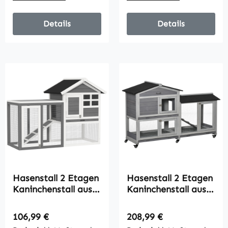
Rampe 150x52x68
Grau
cm Gelb
Details
Details
Hasenstall 2 Etagen
Hasenstall 2 Etagen
Kaninchenstall aus
Kaninchenstall aus
Holz
Holz 157,4 x 53 x
123,5x62,6x92,5 cm
99,5 cm
Regulärer Preis:
Regulärer Preis:
106,99 €
208,99 €
Kaninchenkäfig mit
Kaninchenkäfig mit