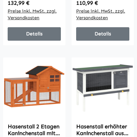
aufklappbar Dach,
Bitumendach
Regulärer Preis:
Regulärer Preis:
132,99 €
110,99 €
Freilaufgehege,
Freilaufgehege
Preise inkl. MwSt. zzgl.
Preise inkl. MwSt. zzgl.
Rampe, 98x95x102,5
Rampe Türen
Versandkosten
Versandkosten
cm Grau
147x54x84 cm Gelb
Details
Details
Hasenstall 2 Etagen
Hasenstall erhöhter
Kaninchenstall mit
Kaninchenstall aus