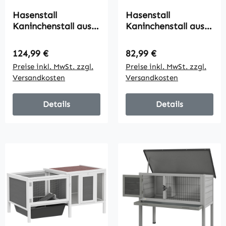
Hasenstall
Hasenstall
Kaninchenstall aus
Kaninchenstall aus
Holz mit 2 Etagen
Holz mit
Asphaltdach
aufklappbarem
Regulärer Preis:
Regulärer Preis:
124,99 €
82,99 €
Bodenwanne Türen
Dach, 2 Türen,
Preise inkl. MwSt. zzgl.
Preise inkl. MwSt. zzgl.
für Kleintiere 136,4 x
auslaufsicherer
Versandkosten
Versandkosten
50 x 93 cm Grau
Schale, 115x44,3x65
cm Hellgelb
Details
Details