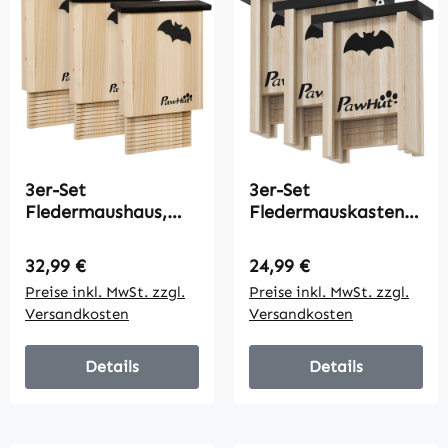
3er-Set
3er-Set
Fledermaushaus,
Fledermauskasten,
wetterbeständig, bis
Fledermaushäuser
zu 3 Fledermäuse
für Gärten,
Regulärer Preis:
Regulärer Preis:
32,99 €
24,99 €
pro Haus,
Obstplantagen,
Preise inkl. MwSt. zzgl.
Preise inkl. MwSt. zzgl.
behandeltes
Bauernhöfe, leichtes
Versandkosten
Versandkosten
Tannenholz, Natur +
Aufhängen, 18 x 6 x
Schwarz
22,5 cm
Details
Details