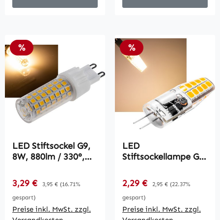
Rabatt
Rabatt
%
%
LED Stiftsockel G9,
LED
8W, 880lm / 330°,
Stiftsockellampe G4
230V, 3000K,
"Silikon W2" / 3000k,
warmweiß
200lm, 300°,
Verkaufspreis:
Verkaufspreis:
3,29 €
Regulärer Preis:
2,29 €
Regulärer Preis:
3,95 €
(16.71%
2,95 €
(22.37%
12V/2W, warmweiß
gespart)
gespart)
Preise inkl. MwSt. zzgl.
Preise inkl. MwSt. zzgl.