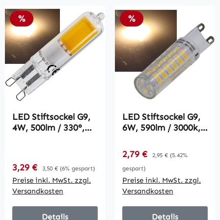
Rabatt
Rabatt
%
%
LED Stiftsockel G9,
LED Stiftsockel G9,
4W, 500lm / 330°,
6W, 590lm / 3000k,
230V, 3000k /
330°, 230V,
warmweiß, Glas
warmweiß
Verkaufspreis:
2,79 €
Regulärer Preis:
2,95 €
(5.42%
Verkaufspreis:
3,29 €
Regulärer Preis:
3,50 €
(6% gespart)
gespart)
Preise inkl. MwSt. zzgl.
Preise inkl. MwSt. zzgl.
Versandkosten
Versandkosten
Details
Details