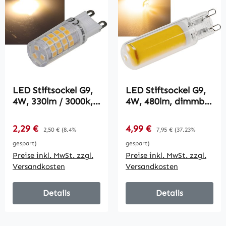
LED Stiftsockel G9,
LED Stiftsockel G9,
4W, 330lm / 3000k,
4W, 480lm, dimmbar
240°, 230V,
/ 330°, 230V, 3000k /
warmweiß
warmweiß, Glas
Verkaufspreis:
Verkaufspreis:
2,29 €
Regulärer Preis:
4,99 €
Regulärer Preis:
2,50 €
(8.4%
7,95 €
(37.23%
gespart)
gespart)
Preise inkl. MwSt. zzgl.
Preise inkl. MwSt. zzgl.
Versandkosten
Versandkosten
Details
Details