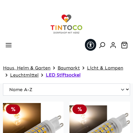
Zum Hauptinhalt springen
Werkzeugleiste 
Wa
Haus, Heim & Garten
Baumarkt
Licht & Lampen
Leuchtmittel
LED Stiftsockel
Rabatt
Rabatt
%
%