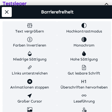
Testsieger
Barrierefreiheit
Alle Preise inkl. gesetzl. Mehrwertsteuer zzgl.
Versandkosten
. Alle Artikelangaben sind
Text vergrößern
Hochkontrastmodus
Herstellerangaben und ohne Gewähr.
Farben invertieren
Monochrom
© 2026 MKV24 – Alle Rechte vorbehalten. Theme by
TC-Innovations
Niedrige Sättigung
Hohe Sättigung
Links unterstreichen
Gut lesbare Schrift
Diese Website verwendet Cookies, um eine bestmögliche
Animationen stoppen
Überschriften hervorheben
Erfahrung bieten zu können.
Mehr Informationen ...
Konfigurieren
Großer Cursor
Nur technisch notwendige
Leseführung