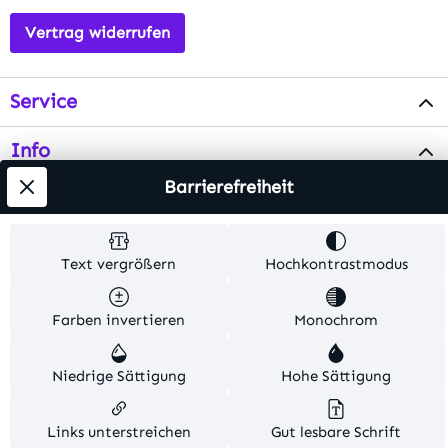
Vertrag widerrufen
Service
Info
Barrierefreiheit
Testsieger
Text vergrößern
Hochkontrastmodus
Alle Preise inkl. gesetzl. Mehrwertsteuer zzgl.
Versandkosten
. Alle Artikelangaben sind
Herstellerangaben und ohne Gewähr.
Farben invertieren
Monochrom
© 2026 MKV24 – Alle Rechte vorbehalten. Theme by
Niedrige Sättigung
Hohe Sättigung
TC-Innovations
Links unterstreichen
Gut lesbare Schrift