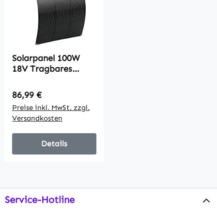
Solarpanel 100W
18V Tragbares
Outdoor
Solarladegerät mit 2
Regulärer Preis:
86,99 €
USB, LCD-Anzeige
Preise inkl. MwSt. zzgl.
IP67 Wasserdicht
Versandkosten
Details
Service-Hotline