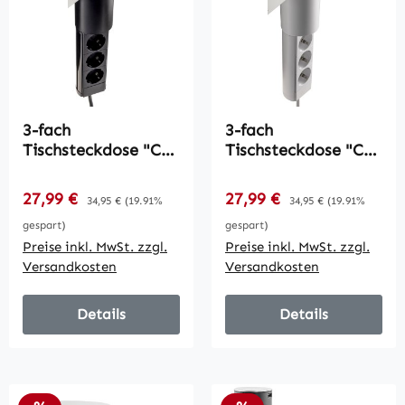
3-fach
3-fach
Tischsteckdose "CT-
Tischsteckdose "CT-
KS 3" / USB-A + C,
KS 3" / USB-A + C,
20W PD, 3m Kabel,
20W PD, 3m Kabel,
Verkaufspreis:
Verkaufspreis:
27,99 €
Regulärer Preis:
27,99 €
Regulärer Preis:
34,95 €
(19.91%
34,95 €
(19.91%
Schwarz
Weiß
gespart)
gespart)
Preise inkl. MwSt. zzgl.
Preise inkl. MwSt. zzgl.
Versandkosten
Versandkosten
Details
Details