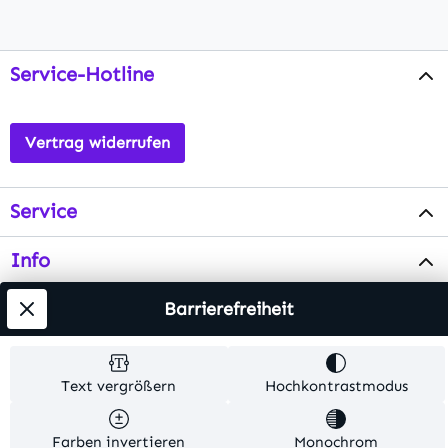
Service-Hotline
Vertrag widerrufen
Service
Info
Testsieger
Barrierefreiheit
Alle Preise inkl. gesetzl. Mehrwertsteuer zzgl.
Text vergrößern
Hochkontrastmodus
Versandkosten
. Alle Artikelangaben sind
Herstellerangaben und ohne Gewähr.
Farben invertieren
Monochrom