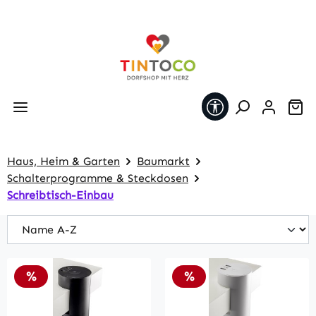
Zum Hauptinhalt springen
Werkzeugleiste 
Wa
Haus, Heim & Garten
Baumarkt
Schalterprogramme & Steckdosen
Schreibtisch-Einbau
Rabatt
Rabatt
%
%