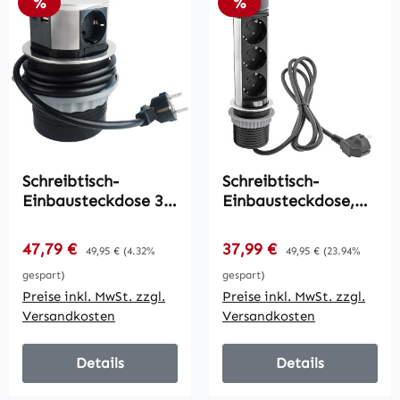
Rabatt
Rabatt
%
%
Schreibtisch-
Schreibtisch-
Einbausteckdose 3x
Einbausteckdose,
+USB A+C /
rund Mini /
versenkbar,
versenkbar,
Verkaufspreis:
Verkaufspreis:
47,79 €
Regulärer Preis:
37,99 €
Regulärer Preis:
49,95 €
(4.32%
49,95 €
(23.94%
Edelstahl-
Edelstahl, 3x
gespart)
gespart)
Ausführung, rund
Steckd,USB A+C
Preise inkl. MwSt. zzgl.
Preise inkl. MwSt. zzgl.
Versandkosten
Versandkosten
Details
Details