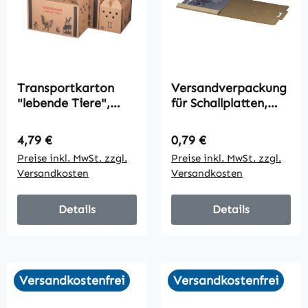
Transportkarton
Versandverpackung
"lebende Tiere",
für Schallplatten,
580x309x369mm,
12",
braun, 1-wellig,
326x326x10mm,
Regulärer Preis:
Regulärer Preis:
4,79 €
0,79 €
VPE10
VPE50
Preise inkl. MwSt. zzgl.
Preise inkl. MwSt. zzgl.
Versandkosten
Versandkosten
Details
Details
Versandkostenfrei
Versandkostenfrei