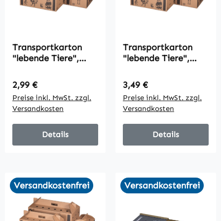
Transportkarton
Transportkarton
"lebende Tiere",
"lebende Tiere",
320x197x230mm,
477x233x295mm,
braun, 1-wellig,
braun, 1-wellig,
Regulärer Preis:
Regulärer Preis:
2,99 €
3,49 €
VPE10
VPE10
Preise inkl. MwSt. zzgl.
Preise inkl. MwSt. zzgl.
Versandkosten
Versandkosten
Details
Details
Versandkostenfrei
Versandkostenfrei