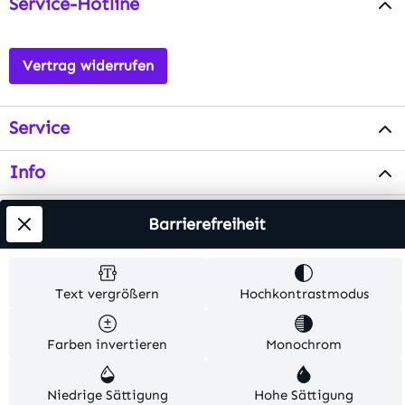
Service-Hotline
Vertrag widerrufen
Service
Info
Testsieger
Barrierefreiheit
Alle Preise inkl. gesetzl. Mehrwertsteuer zzgl.
Text vergrößern
Hochkontrastmodus
Versandkosten
. Alle Artikelangaben sind
Herstellerangaben und ohne Gewähr.
Farben invertieren
Monochrom
© 2026 MKV24 – Alle Rechte vorbehalten. Theme by
TC-Innovations
Niedrige Sättigung
Hohe Sättigung