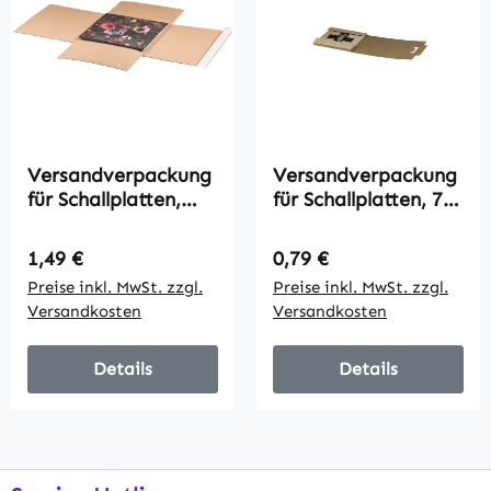
Versandverpackung
Versandverpackung
für Schallplatten,
für Schallplatten, 7",
12", 330x330x-
185x185x10mm,
75mm, VPE20
VPE50
Regulärer Preis:
Regulärer Preis:
1,49 €
0,79 €
Preise inkl. MwSt. zzgl.
Preise inkl. MwSt. zzgl.
Versandkosten
Versandkosten
Details
Details