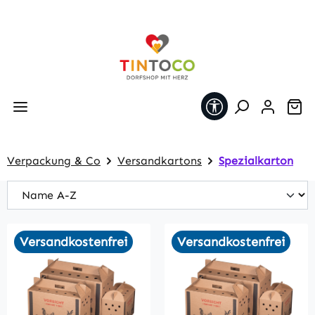
Zum Hauptinhalt springen
Werkzeugleiste 
Wa
Verpackung & Co
Versandkartons
Spezialkarton
Versandkostenfrei
Versandkostenfrei