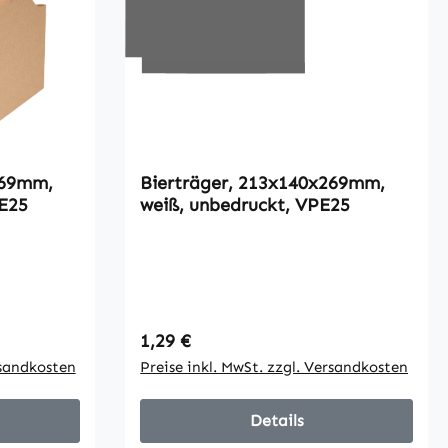
269mm,
Bierträger, 213x140x269mm,
PE25
weiß, unbedruckt, VPE25
Regulärer Preis:
1,29 €
rsandkosten
Preise inkl. MwSt. zzgl. Versandkosten
Details