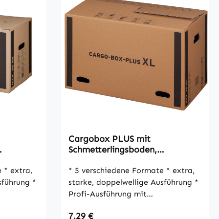
Cargobox PLUS mit
Schmetterlingsboden,
, 2-
750x420x440mm, braun, 2-
a,
wellig, VPE10
* 5 verschiedene Formate * extra,
führung *
starke, doppelwellige Ausführung *
Profi-Ausführung mit
Schmetterlingsboden * doppelte
Regulärer Preis:
7,29 €
öcher
Materialstärke der Grifflöcher