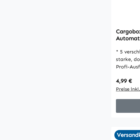
Cargobo
Automat
650x350x
wellig, 
* 5 verschie
starke, do
Profi-Aus
Schmetterlings
Regulärer
4,99 €
Materialst
Preise ink
Versandk