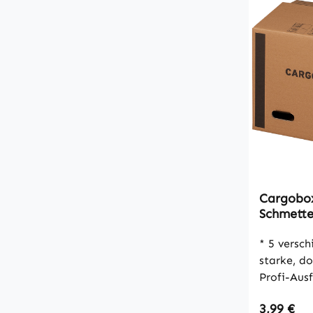
Cargobo
Schmette
640x340x
wellig, 
* 5 verschie
starke, do
Profi-Aus
Schmetterlings
Regulärer
3,99 €
Materialst