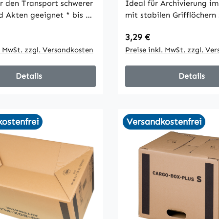
ür den Transport schwerer
Ideal für Archivierung im 
kten geeignet * bis 30
mit stabilen Grifflöchern 
ft, 2-wellig im
 Preis:
Regulärer Preis:
3,29 €
 * mit
anzungen für leichteres
l. MwSt. zzgl. Versandkosten
Preise inkl. MwSt. zzgl. Ve
Details
Details
ostenfrei
Versandkostenfrei