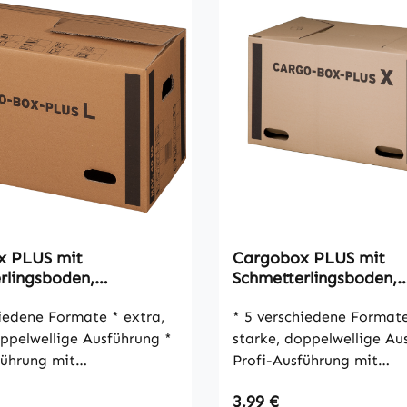
x PLUS mit
Cargobox PLUS mit
rlingsboden,
Schmetterlingsboden,
360mm, braun, 2-
660x350x360mm, braun
VPE10
dene Formate * extra,
wellig, VPE10
* 5 verschiedene Formate * extr
ppelwellige Ausführung *
starke, doppelwellige Aus
führung mit
Profi-Ausführung mit
boden * doppelte
Schmetterlingsboden * doppelte
 Preis:
Regulärer Preis:
3,99 €
ärke der Grifflöcher
Materialstärke der Griffl