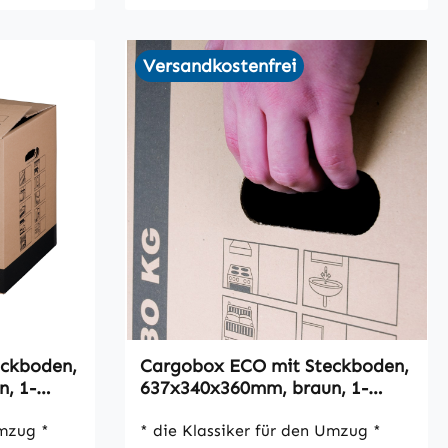
Versandkostenfrei
ckboden,
Cargobox ECO mit Steckboden,
, 1-
637x340x360mm, braun, 1-
wellig, VPE10
mzug *
* die Klassiker für den Umzug *