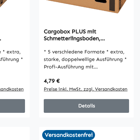
Cargobox PLUS mit
Schmetterlingsboden,
, 2-
600x400x300mm, braun, 2-
a,
wellig, VPE10
* 5 verschiedene Formate * extra,
führung *
starke, doppelwellige Ausführung *
Profi-Ausführung mit
Schmetterlingsboden * doppelte
Regulärer Preis:
4,79 €
öcher
Materialstärke der Grifflöcher
rsandkosten
Preise inkl. MwSt. zzgl. Versandkosten
Details
Versandkostenfrei