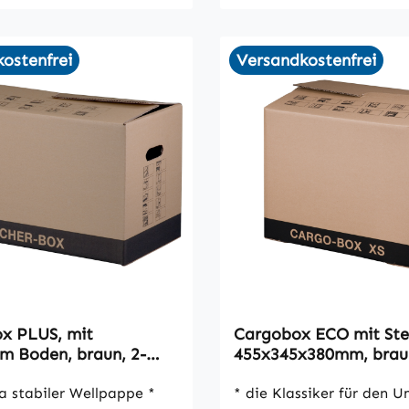
ostenfrei
Versandkostenfrei
x PLUS, mit
Cargobox ECO mit Ste
m Boden, braun, 2-
455x345x380mm, braun
VPE10
wellig, VPE10
a stabiler Wellpappe *
* die Klassiker für den U