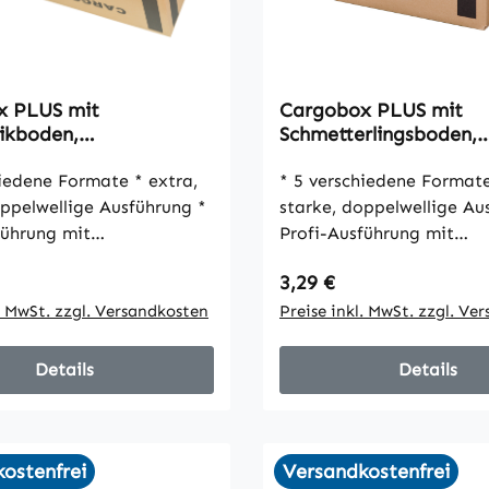
x PLUS mit
Cargobox PLUS mit
ikboden,
Schmetterlingsboden,
370mm, braun, 2-
400x320x320mm, braun
VPE10
dene Formate * extra,
wellig, VPE10
* 5 verschiedene Formate * extr
ppelwellige Ausführung *
starke, doppelwellige Aus
führung mit
Profi-Ausführung mit
boden * doppelte
Schmetterlingsboden * doppelte
 Preis:
Regulärer Preis:
3,29 €
ärke der Grifflöcher
Materialstärke der Griffl
l. MwSt. zzgl. Versandkosten
Preise inkl. MwSt. zzgl. Ve
Details
Details
ostenfrei
Versandkostenfrei