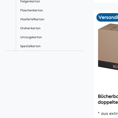
Felgenkarton
Flaschenkarton
Versandk
Maxibriefkarton
Ordnerkarton
Umzugskarton
Spezialkarton
Bücherbo
doppelte
wellig, 
* aus extr