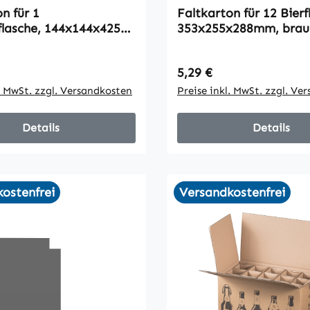
n für 1
Faltkarton für 12 Bierf
lasche, 144x144x425
353x255x288mm, brau
un, VPE175
bedruckt, VPE5
 Preis:
Regulärer Preis:
5,29 €
l. MwSt. zzgl. Versandkosten
Preise inkl. MwSt. zzgl. Ve
Details
Details
ostenfrei
Versandkostenfrei