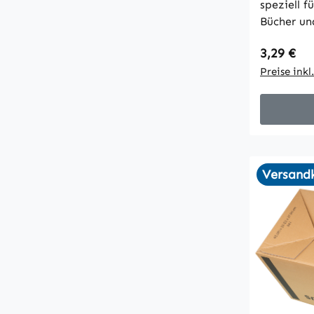
speziell f
Bücher und A
kg Tragkra
Regulärer
3,29 €
Bodenbereich
Griffausst
Preise ink
Tragen
Versandk