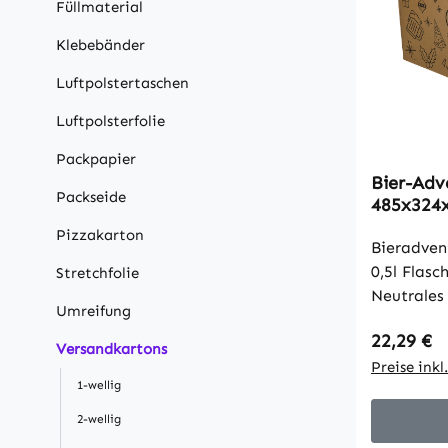
Füllmaterial
Klebebänder
Luftpolstertaschen
Luftpolsterfolie
Packpapier
Bier-Adv
Packseide
485x324x
wellig, V
Pizzakarton
Bieradven
0,5l Flasc
Stretchfolie
Neutrales
Umreifung
stabile We
Regulärer
22,29 €
Qualität 2.30b
Versandkartons
(mm) LxBx
Preise ink
1-wellig
Außenmaß
332 x 300. Format: geeignet für
2-wellig
Flaschen.