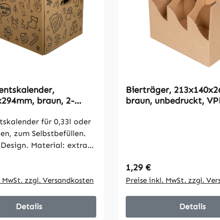
entskalender,
Bierträger, 213x140x
294mm, braun, 2-
braun, unbedruckt, V
PE1
tskalender für 0,33l oder
hen, zum Selbstbefüllen.
 Design. Material: extra-
llpappe, 2-wellig,
 Preis:
Regulärer Preis:
1,29 €
e KLS. Innenmaße
H: 479 x 332 x 300.
l. MwSt. zzgl. Versandkosten
Preise inkl. MwSt. zzgl. Ve
e (mm) LxBxH: 510 x
 24
Details
Details