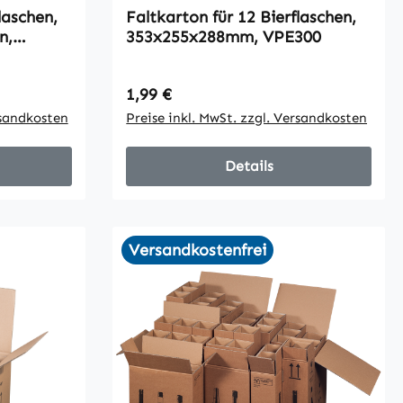
laschen,
Faltkarton für 12 Bierflaschen,
n,
353x255x288mm, VPE300
Regulärer Preis:
1,99 €
rsandkosten
Preise inkl. MwSt. zzgl. Versandkosten
Details
Versandkostenfrei