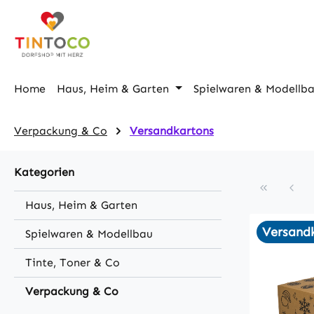
m Hauptinhalt springen
Zur Suche springen
Zur Hauptnavigation springen
Home
Haus, Heim & Garten
Spielwaren & Modellb
Verpackung & Co
Versandkartons
Kategorien
Haus, Heim & Garten
Versandk
Spielwaren & Modellbau
Tinte, Toner & Co
Verpackung & Co