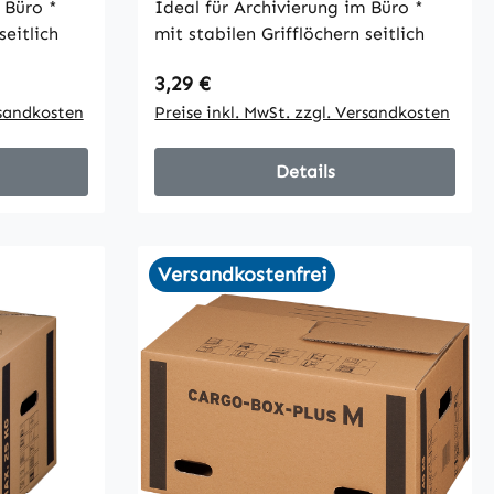
Büro *
Ideal für Archivierung im Büro *
seitlich
mit stabilen Grifflöchern seitlich
Regulärer Preis:
3,29 €
rsandkosten
Preise inkl. MwSt. zzgl. Versandkosten
Details
Versandkostenfrei