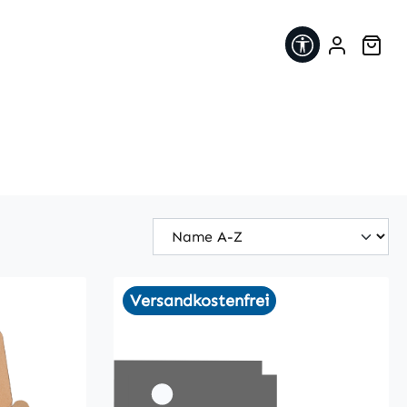
Werkzeugleis
War
Versandkostenfrei