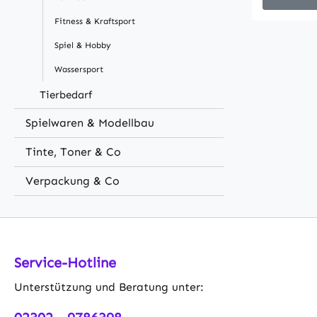
viel Platz
Fitness & Kraftsport
Partyzube
Räder und
Spiel & Hobby
den Trans
Wassersport
machen. P
Abenteuer 
Tierbedarf
zuverlässi
Spielwaren & Modellbau
Kühles!Be
Schaumsto
Tinte, Toner & Co
Kühlung ü
70L-Kapaz
Verpackung & Co
Platz für
EisRobust
einen rei
unebene 
Service-Hotline
Griff der 
Belastung
Unterstützung und Beratung unter:
oder Zieh
trägt bis