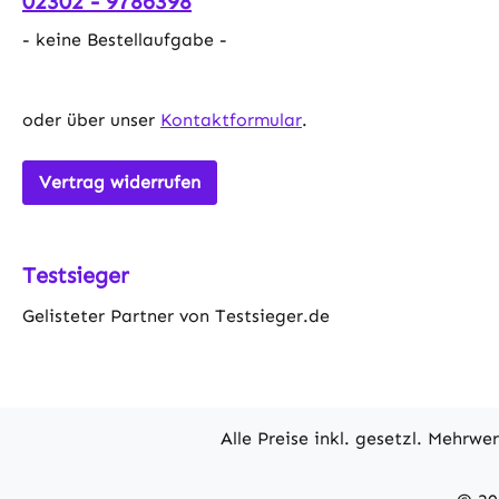
02302 - 9786398
Verschlüs
- keine Bestellaufgabe -
bei holpr
öffnender
ermöglic
oder über unser
Kontaktformular
.
ZugriffEi
sorgt für
das Kippe
Vertrag widerrufen
Daten:Far
PU-
Schaumst
Testsieger
84L x 42,
cmInnena
Gelisteter Partner von Testsieger.de
x 33H cm
Belastung
Kühlbox1 
Bedienung
Alle Preise inkl. gesetzl. Mehrwe
Isolierun
hochdicht