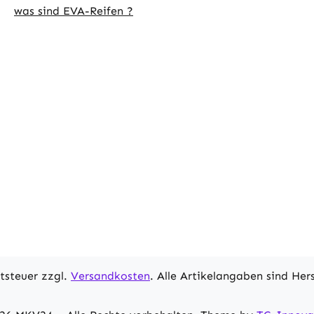
was sind EVA-Reifen ?
se verhindern Verschütten
igen FahrtenNach oben
 Deckel mit 90°-Winkel
ht bequemen
ngebautes Ablassventil
 einfaches Entleeren ohne
n der Kühlbox Technische
be: KhakiMaterial: HDPE,
offGesamtabmessungen:
2B x 44,3H
bmessungen: 71,6L x 32B
Kapazität: 70 LMaximale
: 70 kgLieferumfang:1 x
x
sanleitungErweiterte
rtsteuer zzgl.
Versandkosten
. Alle Artikelangaben sind He
g: Ausgestattet mit
er PU-