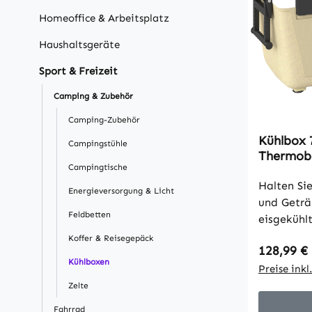
Homeoffice & Arbeitsplatz
Haushaltsgeräte
Sport & Freizeit
Camping & Zubehör
Camping-Zubehör
Kühlbox 
Campingstühle
Thermobo
Campingtische
Kühlung,
Vollscha
Halten Sie
Energieversorgung & Licht
Ablassven
und Geträ
Feldbetten
eisgekühl
Kühlbox, 
Koffer & Reisegepäck
Regulärer
128,99 €
PU-Schaum
Kühlboxen
ideal für
Preise ink
Mit einem
Zelte
70 Litern
Fahrrad