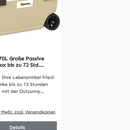
70L Große Passive
x bis zu 72 Std.
 mit PU-
umisolierung Rädern
 Ihre Lebensmittel frisch
til Griff
nke bis zu 72 Stunden
t mit der Outsunny
die über eine hochdichte
 Preis:
-Isolierung verfügt –
 Camping und Roadtrips!
l. MwSt. zzgl. Versandkosten
 Fassungsvermögen von
 bietet die Thermobox
Details