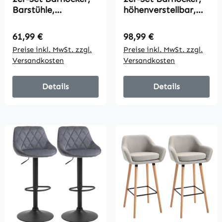
Barstühle,
höhenverstellbar,
Drehstühle mit
Metallgestell,
Lehne,
drehbarer Sitz,
Regulärer Preis:
Regulärer Preis:
61,99 €
98,99 €
höhenverstellbar,
Cremeweiß
Preise inkl. MwSt. zzgl.
Preise inkl. MwSt. zzgl.
bis 120 kg
Versandkosten
Versandkosten
belastbar, 42 x 41 x
82-104 cm, Grau
Details
Details