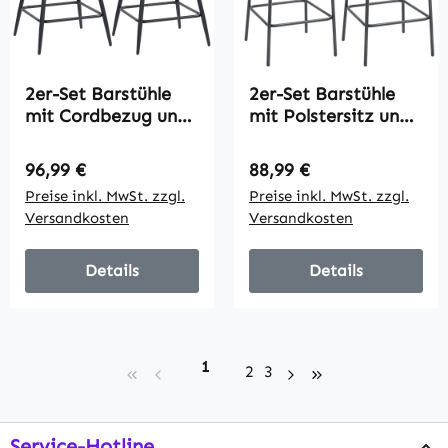
2er-Set Barstühle
2er-Set Barstühle
mit Cordbezug und
mit Polstersitz und
Stahlbeinen,
Fußstütze, Fleece-
Polsterstühle für
Bezug,
Regulärer Preis:
Regulärer Preis:
96,99 €
88,99 €
Kücheninsel,
Metallrahmen,
Preise inkl. MwSt. zzgl.
Preise inkl. MwSt. zzgl.
Esszimmer, Grau
Schwarz
Versandkosten
Versandkosten
Details
Details
Seite
1
Seite
Seite
2
3
Service-Hotline