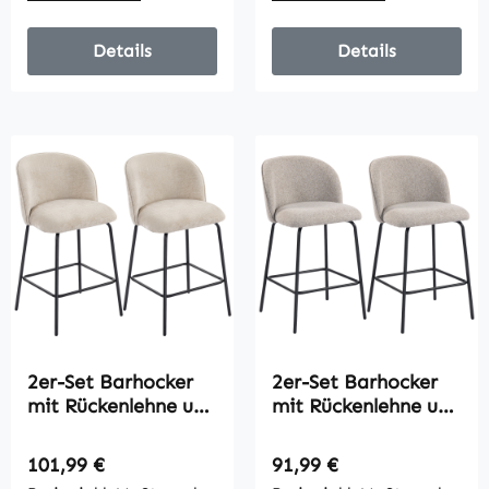
Tresenhocker,
Kunstleder, Braun,
52 x 53 x 101 cm
Details
Details
2er-Set Barhocker
2er-Set Barhocker
mit Rückenlehne und
mit Rückenlehne und
Fußstütze,
Fußstütze,
Polsterstühle mit
Polsterstühle mit
Regulärer Preis:
Regulärer Preis:
101,99 €
91,99 €
Stahlbeinen für
Stahlbeinen für