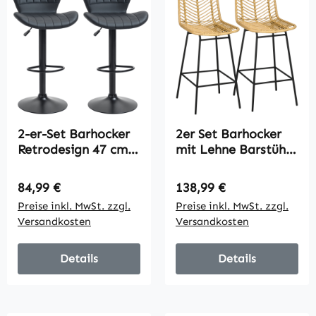
2-er-Set Barhocker
2er Set Barhocker
Retrodesign 47 cm x
mit Lehne Barstühle
51,5 cm x 89-109 cm
im Boho-Design, PE-
Schwarz
Rattan, inkl.
Regulärer Preis:
Regulärer Preis:
84,99 €
138,99 €
Fußtstütze, 42,5 cm
Preise inkl. MwSt. zzgl.
Preise inkl. MwSt. zzgl.
x 52 cm x 102 cm,
Versandkosten
Versandkosten
Gelb + Schwarz
Details
Details