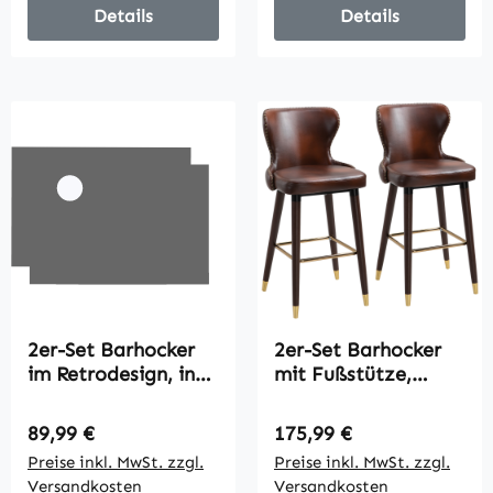
Details
Details
2er-Set Barhocker
2er-Set Barhocker
im Retrodesign, inkl.
mit Fußstütze,
Fußstütze,
Barstuhl mit
höhenverstellbar,
Rückenlehne,
Regulärer Preis:
Regulärer Preis:
89,99 €
175,99 €
Gaslift, Schwarz
Bistrohocker,
Preise inkl. MwSt. zzgl.
Preise inkl. MwSt. zzgl.
Esszimmerstuhl,
Versandkosten
Versandkosten