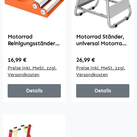
Motorrad
Motorrad Ständer,
Reinigungsständer
universal Motorrad
Rollenständer Rad
Halterung bis 500kg
Drehhilfe Fahrrad
belastbar,
Regulärer Preis:
Regulärer Preis:
16,99 €
26,99 €
Motorradständer
Preise inkl. MwSt. zzgl.
Preise inkl. MwSt. zzgl.
Stahl Grau
Versandkosten
Versandkosten
Details
Details