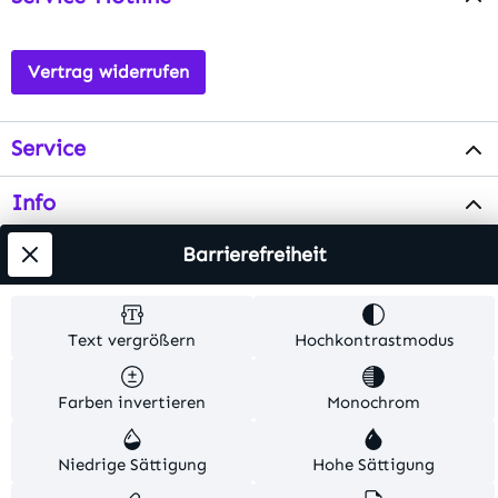
Vertrag widerrufen
Service
Info
Barrierefreiheit
Testsieger
Alle Preise inkl. gesetzl. Mehrwertsteuer zzgl.
Text vergrößern
Hochkontrastmodus
Versandkosten
. Alle Artikelangaben sind
Herstellerangaben und ohne Gewähr.
Farben invertieren
Monochrom
© 2026 MKV24 – Alle Rechte vorbehalten. Theme by
Niedrige Sättigung
Hohe Sättigung
TC-Innovations