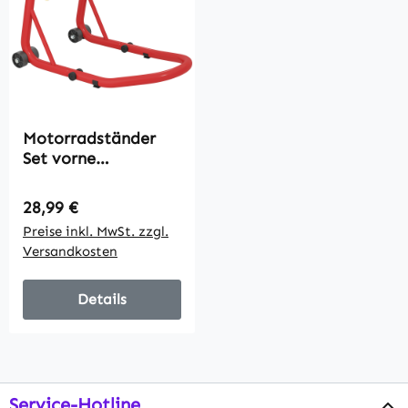
Motorradständer
Set vorne
Montageständer
Motorradheber bis
Regulärer Preis:
28,99 €
544 kg Stahl Rot
Preise inkl. MwSt. zzgl.
Versandkosten
Details
Service-Hotline