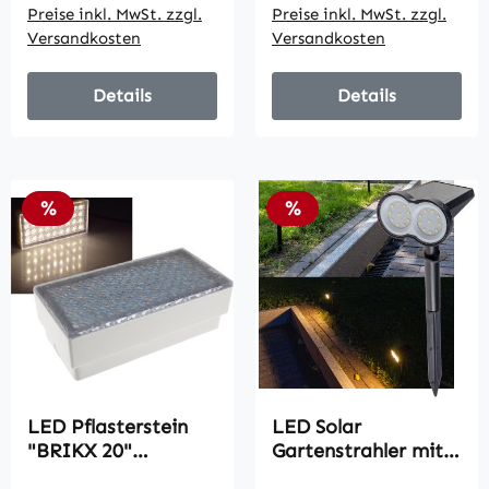
Preise inkl. MwSt. zzgl.
Preise inkl. MwSt. zzgl.
Versandkosten
Versandkosten
Details
Details
Rabatt
Rabatt
%
%
LED Pflasterstein
LED Solar
"BRIKX 20"
Gartenstrahler mit
warmweiß /
Erdspieß / 80lm,