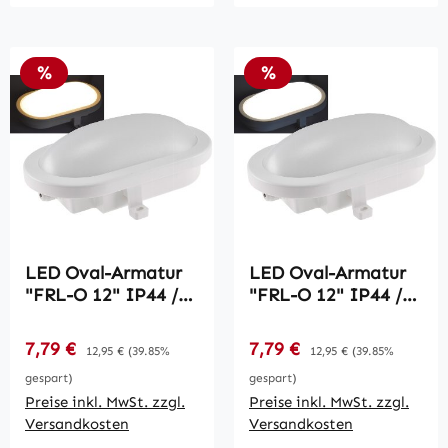
Rabatt
Rabatt
%
%
LED Oval-Armatur
LED Oval-Armatur
"FRL-O 12" IP44 /
"FRL-O 12" IP44 /
Feuchtraum-
Feuchtraum-
Leuchte, 13W,
Leuchte, 13W,
Verkaufspreis:
Verkaufspreis:
7,79 €
Regulärer Preis:
7,79 €
Regulärer Preis:
12,95 €
(39.85%
12,95 €
(39.85%
940lm, 3000K
965lm, 4000K
gespart)
gespart)
Preise inkl. MwSt. zzgl.
Preise inkl. MwSt. zzgl.
Versandkosten
Versandkosten