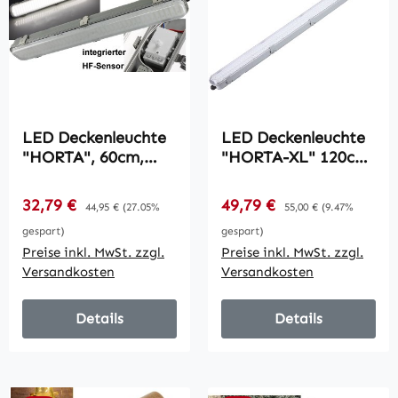
LED Deckenleuchte
LED Deckenleuchte
"HORTA", 60cm,
"HORTA-XL" 120cm
IP65 / HF-
IP65 / HF
Bewegungsmelder,
Bewegungsmelder,
Verkaufspreis:
Verkaufspreis:
32,79 €
Regulärer Preis:
49,79 €
Regulärer Preis:
44,95 €
(27.05%
55,00 €
(9.47%
18W, 1562lm, 4000K
37W, 3602lm, 4000k
gespart)
gespart)
Preise inkl. MwSt. zzgl.
Preise inkl. MwSt. zzgl.
Versandkosten
Versandkosten
Details
Details