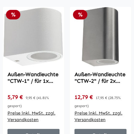
Rabatt
Rabatt
%
%
Außen-Wandleuchte
Außen-Wandleuchte
"CTW-1" / für 1x
"CTW-2" / für 2x
GU10, IP44,
GU10, IP44,
Gehäuse weiß
Edelstahl poliert
Verkaufspreis:
Verkaufspreis:
5,79 €
Regulärer Preis:
12,79 €
Regulärer Preis:
9,95 €
(41.81%
17,95 €
(28.75%
gespart)
gespart)
Preise inkl. MwSt. zzgl.
Preise inkl. MwSt. zzgl.
Versandkosten
Versandkosten