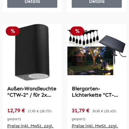
Details
Details
Rabatt
Rabatt
%
%
Außen-Wandleuchte
Biergarten-
"CTW-2" / für 2x
Lichterkette "CT-
GU10, IP44,
BGL 10Solar" / 2m +
Gehäuse grau
4,5m, 10x Filament
Verkaufspreis:
Verkaufspreis:
12,79 €
Regulärer Preis:
31,79 €
Regulärer Preis:
17,95 €
(28.75%
39,95 €
(20.43%
Led Lampe, IP44
gespart)
gespart)
Preise inkl. MwSt. zzgl.
Preise inkl. MwSt. zzgl.