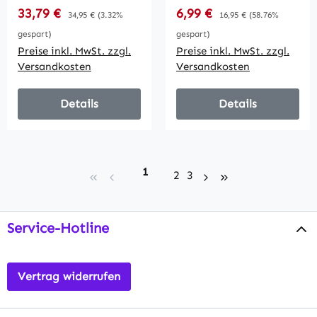
20x10x7cm, 3W,
Dämmerungssensor,
Verkaufspreis:
Verkaufspreis:
33,79 €
Regulärer Preis:
6,99 €
Regulärer Preis:
34,95 €
(3.32%
16,95 €
(58.76%
220lm, IP67, 230V
IP65
gespart)
gespart)
Preise inkl. MwSt. zzgl.
Preise inkl. MwSt. zzgl.
Versandkosten
Versandkosten
Details
Details
Seite
1
Seite
Seite
2
3
Service-Hotline
Vertrag widerrufen