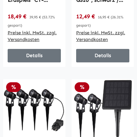
Erdspieß "CT-
GS10", schwarz /
GL20cm" / IP44,
230V, 1,5m
230V, 1,5m Kabel,
Kabel+Erdspieß,
Verkaufspreis:
Verkaufspreis:
18,49 €
Regulärer Preis:
12,49 €
Regulärer Preis:
39,95 €
(53.72%
16,95 €
(26.31%
E27 Fassung
GU10 Fassung
gespart)
gespart)
Preise inkl. MwSt. zzgl.
Preise inkl. MwSt. zzgl.
Versandkosten
Versandkosten
Details
Details
Rabatt
Rabatt
%
%