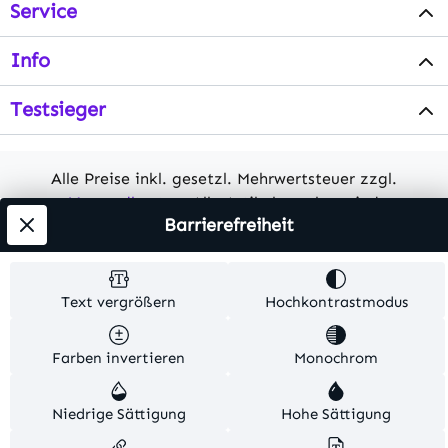
Service
Info
Testsieger
Alle Preise inkl. gesetzl. Mehrwertsteuer zzgl.
Versandkosten
. Alle Artikelangaben sind
Barrierefreiheit
Herstellerangaben und ohne Gewähr.
© 2026 MKV24 – Alle Rechte vorbehalten. Theme by
Text vergrößern
Hochkontrastmodus
TC-Innovations
Farben invertieren
Monochrom
Niedrige Sättigung
Hohe Sättigung