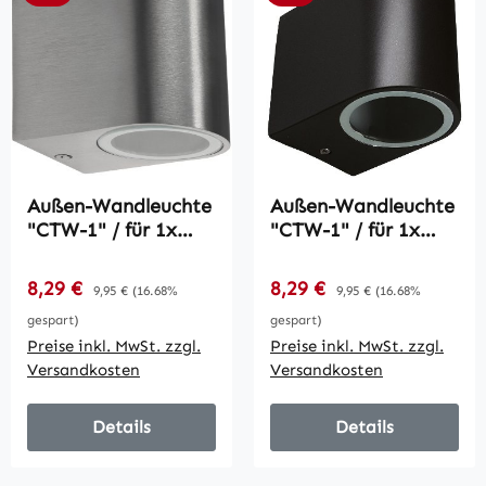
Außen-Wandleuchte
Außen-Wandleuchte
"CTW-1" / für 1x
"CTW-1" / für 1x
GU10, IP44,
GU10, IP44,
Edelstahl poliert
Gehäuse schwarz
Verkaufspreis:
Verkaufspreis:
8,29 €
Regulärer Preis:
8,29 €
Regulärer Preis:
9,95 €
(16.68%
9,95 €
(16.68%
gespart)
gespart)
Preise inkl. MwSt. zzgl.
Preise inkl. MwSt. zzgl.
Versandkosten
Versandkosten
Details
Details