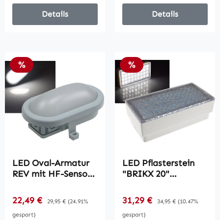
Details
Details
Rabatt
Rabatt
%
%
LED Oval-Armatur
LED Pflasterstein
REV mit HF-Sensor /
"BRIKX 20"
10W,800lm,
neutralweiß /
168x115x70mm,
20x10x7cm, 255lm,
Verkaufspreis:
Verkaufspreis:
22,49 €
Regulärer Preis:
31,29 €
Regulärer Preis:
29,95 €
(24.91%
34,95 €
(10.47%
6500K, grau
IP67, 230V
gespart)
gespart)