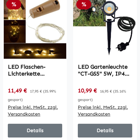
Rabatt
Rabatt
%
%
LED Flaschen-
LED Gartenleuchte
Lichterkette
"CT-GS5" 5W, IP44 /
"CuteBottle" / 20
230V, 1,5m
LEDs, 2m,
Kabel+Erdspieß,
Verkaufspreis:
Verkaufspreis:
11,49 €
Regulärer Preis:
10,99 €
Regulärer Preis:
17,95 €
(35.99%
16,95 €
(35.16%
warmweiß, Batterie,
warmweiß
gespart)
gespart)
10x Set
Preise inkl. MwSt. zzgl.
Preise inkl. MwSt. zzgl.
Versandkosten
Versandkosten
Details
Details