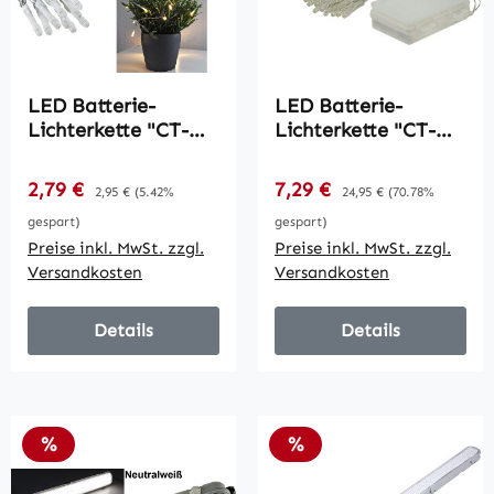
LED Batterie-
LED Batterie-
Lichterkette "CT-
Lichterkette "CT-
BK20" 2m /
TK100" 10m /
warmweiß, transp.
warmweiß, IP44,
Verkaufspreis:
Verkaufspreis:
2,79 €
Regulärer Preis:
7,29 €
Regulärer Preis:
2,95 €
(5.42%
24,95 €
(70.78%
Kabel, 20 LEDs
100 LEDs, mit
gespart)
gespart)
6Std.Timer
Preise inkl. MwSt. zzgl.
Preise inkl. MwSt. zzgl.
Versandkosten
Versandkosten
Details
Details
Rabatt
Rabatt
%
%