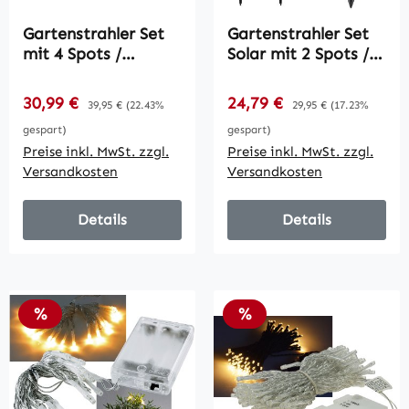
Gartenstrahler Set
Gartenstrahler Set
mit 4 Spots /
Solar mit 2 Spots /
Netzteil, Erdspieß,
Solarzelle, Erdspieß,
3000k, IP44
3000k, IP65
Verkaufspreis:
Verkaufspreis:
30,99 €
Regulärer Preis:
24,79 €
Regulärer Preis:
39,95 €
(22.43%
29,95 €
(17.23%
gespart)
gespart)
Preise inkl. MwSt. zzgl.
Preise inkl. MwSt. zzgl.
Versandkosten
Versandkosten
Details
Details
Rabatt
Rabatt
%
%