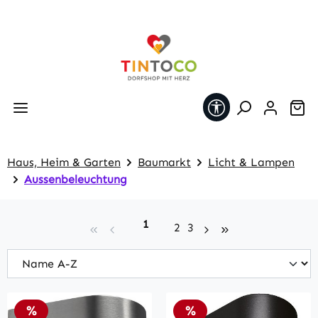
Zum Hauptinhalt springen
Werkzeugleiste 
Wa
Haus, Heim & Garten
Baumarkt
Licht & Lampen
Aussenbeleuchtung
Seite
1
Seite
Seite
2
3
Rabatt
Rabatt
%
%