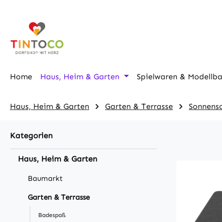
m Hauptinhalt springen
Zur Suche springen
Zur Hauptnavigation springen
Home
Haus, Heim & Garten
Spielwaren & Modellb
Haus, Heim & Garten
Garten & Terrasse
Sonnensc
Kategorien
Haus, Heim & Garten
Baumarkt
Garten & Terrasse
Badespaß