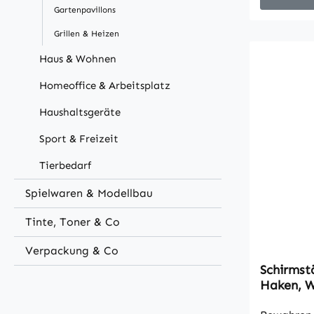
Schirmstä
Gartenpavillons
UV-bestän
Grillen & Heizen
Langlebig
Befüllöffn
Haus & Wohnen
Ampelschi
Homeoffice & Arbeitsplatz
kg Sand e
Stabilität
Haushaltsgeräte
ganze Jah
Sport & Freizeit
einsatzbe
g/m² Poly
Tierbedarf
in der Mit
Beschicht
Spielwaren & Modellbau
Kunststof
Tinte, Toner & Co
Schirmgew
Stärke un
Verpackung & Co
Stoßfestig
Schirmst
Schirmgew
Haken, W
schnelles 
Schirmmu
einer Kap