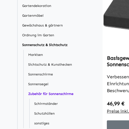
Gartendekoration
Gartenmöbel
Gewächshaus & gärtnern
Ordnung im Garten
Sonnenschutz & Sichtschutz
Markisen
Basisgew
Sonnensc
Sichtschutz & Kunsthecken
Wasserdi
Sonnenschirme
befüllbar
Verbesser
x 10,5H 
Einrichtu
Sonnensegel
Beschweru
Zubehör für Sonnenschirme
Sonnensch
Regulärer
46,99 €
Schirmständer
Kunststoff
garantier
Preise ink
Schutzhüllen
und Stoßfe
sonstiges
Polyesterh