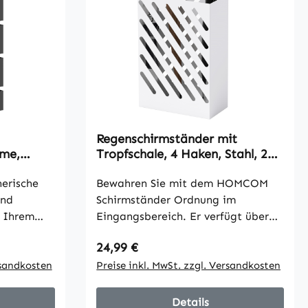
Regenschirmständer mit
rme,
Tropfschale, 4 Haken, Stahl, 28L
tänder
x 14B x 41H cm, Weiß
hale,
nerische
Bewahren Sie mit dem HOMCOM
chwarz
und
Schirmständer Ordnung im
 Ihrem
Eingangsbereich. Er verfügt über
chen?
eine abnehmbare Tropfschale, die
Regulärer Preis:
24,99 €
ein
nasse Fußböden vermeidet, indem
mälern die
rsandkosten
sie das Wasser von nassen
Preise inkl. MwSt. zzgl. Versandkosten
 Der
Schirmen auffängt. Dank vier
änder
Haken eignet sich dieser
Details