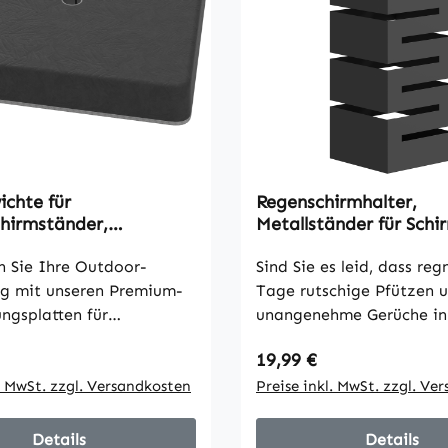
ichte für
Regenschirmhalter,
hirmständer,
Metallständer für Schi
cht, mit Sand
Freistehender Schirms
, Kunststoff, 89L x 89B
n Sie Ihre Outdoor-
mit Haken und Tropfsc
Sind Sie es leid, dass reg
cm, Schwarz
Platz für 8 Schirme, S
ng mit unseren Premium-
Tage rutschige Pfützen 
ngsplatten für
unangenehme Gerüche in
irm. Aus modifiziertem
Eingangsbereich verursa
 Preis:
Regulärer Preis:
19,99 €
-Material gefertigt,
Diese Probleme schaffen 
en sie erhöhte Festigkeit
l. MwSt. zzgl. Versandkosten
Sicherheitsrisiko und sch
Preise inkl. MwSt. zzgl. Ve
stigkeit. Die wetterfeste
Ästhetik Ihres Zuhauses.
ülle des befüllbaren
HOMCOM Regenschirmst
Details
Details