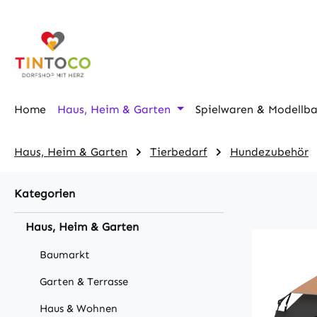
m Hauptinhalt springen
Zur Suche springen
Zur Hauptnavigation springen
Home
Haus, Heim & Garten
Spielwaren & Modellb
Haus, Heim & Garten
Tierbedarf
Hundezubehör
Kategorien
Haus, Heim & Garten
Baumarkt
Garten & Terrasse
Haus & Wohnen