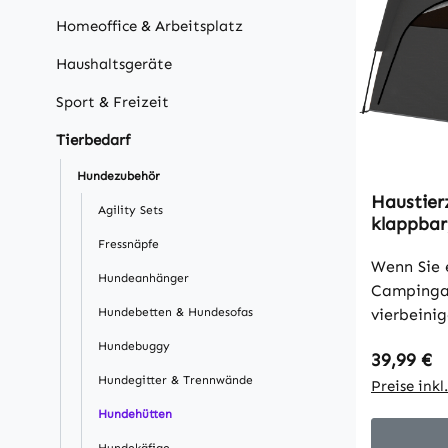
Homeoffice & Arbeitsplatz
Haushaltsgeräte
Sport & Freizeit
Tierbedarf
Hundezubehör
Haustier
Agility Sets
klappbar
Hundehüt
Fressnäpfe
Dunkelbr
Wenn Sie 
Hundeanhänger
Campingau
Hundebetten & Hundesofas
vierbeini
ängstlich
Hundebuggy
Regulärer
39,99 €
möchten, 
Hundegitter & Trennwände
entspanne
Preise ink
für große
Hundehütten
Lösung. D