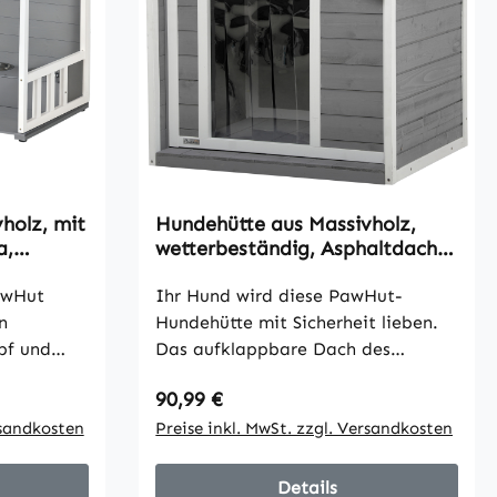
holz, mit
Hundehütte aus Massivholz,
a,
wetterbeständig, Asphaltdach,
cm x 62
71 cm x 58 cm x 77 cm, Grau +
iß
awHut
Weiß
Ihr Hund wird diese PawHut-
n
Hundehütte mit Sicherheit lieben.
pf und
Das aufklappbare Dach des
hr Hund
Hundehauses ermöglicht es Ihnen,
Regulärer Preis:
90,99 €
em und
Ihren Hund zu streicheln, ihm einen
ie
rsandkosten
Knochen zu geben und mit ihm zu
Preise inkl. MwSt. zzgl. Versandkosten
ialien und
spielen. Die Hundehütte verfügt
afür, dass
über ein Wohnzimmer, in dem Ihr
Details