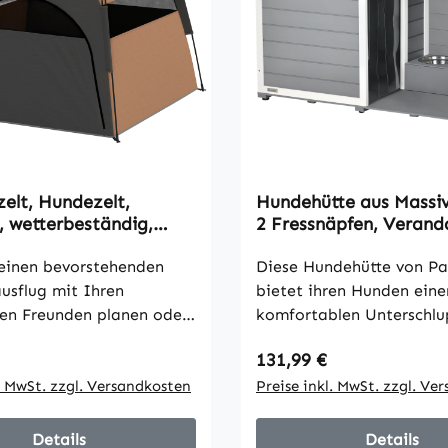
zelt, Hundezelt,
Hundehütte aus Massiv
, wetterbeständig,
2 Fressnäpfen, Verand
te, für große Hunde,
wetterbeständig, 103 
aun
einen bevorstehenden
cm x 66 cm, Grau + We
Diese Hundehütte von P
sflug mit Ihren
bietet ihren Hunden eine
gen Freunden planen oder
komfortablen Unterschlu
en Haustieren helfen
eine Veranda. So kann i
 Preis:
Regulärer Preis:
131,99 €
sich zu Hause zu
zwischen einem schattig
n, sind die Hundezelte
l. MwSt. zzgl. Versandkosten
sonnigem Bereich wählen. D
Preise inkl. MwSt. zzgl. Ve
 Hunde von PawHut die
wetterbeständigen Mater
ieses Outdoor-Hundezelt
das Asphaltdach sorgen d
Details
Details