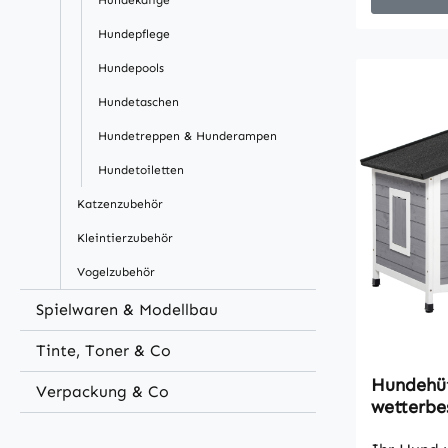
Hundekäfige
bietet Sc
hingehen,
Hundepflege
Haustier,
Hundepools
Netzfenst
Hundetaschen
gibt Ihre
einer Höhl
Hundetreppen & Hunderampen
entspannen
Hundetoiletten
leicht auf
abbauen.B
Katzenzubehör
ihrem Sch
Kleintierzubehör
Privatsph
Vogelzubehör
mit ausre
Belüftung
Spielwaren & Modellbau
und große
Schulterh
Tinte, Toner & Co
und einem
Hundehüt
Verpackung & Co
40 kgGeei
wetterbe
Camping, 
abnehmba
Bodenspie