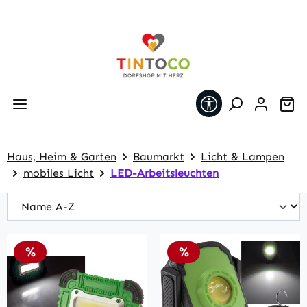
Zum Hauptinhalt springen
Werkzeugleiste 
Wa
Haus, Heim & Garten
Baumarkt
Licht & Lampen
mobiles Licht
LED-Arbeitsleuchten
Rabatt
Rabatt
%
%