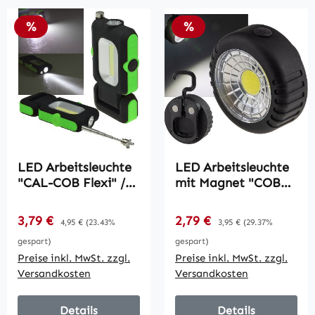
Rabatt
Rabatt
%
%
LED Arbeitsleuchte
LED Arbeitsleuchte
"CAL-COB Flexi" /
mit Magnet "COB
3W, 220 Lumen,
100" / 3x AAA
Haken, Magnetfuß,
Batterie, Haken,
Verkaufspreis:
Verkaufspreis:
3,79 €
Regulärer Preis:
2,79 €
Regulärer Preis:
4,95 €
(23.43%
3,95 €
(29.37%
PickUp
75x35mm, 6000k
gespart)
gespart)
Preise inkl. MwSt. zzgl.
Preise inkl. MwSt. zzgl.
Versandkosten
Versandkosten
Details
Details