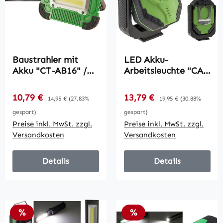
Baustrahler mit
LED Akku-
Akku "CT-AB16" /
Arbeitsleuchte "CAL
16W, 1200Lumen,
COB 500" / LiIon
Ständer +
Akku, Magnethalter,
Verkaufspreis:
Verkaufspreis:
10,79 €
Regulärer Preis:
13,79 €
Regulärer Preis:
14,95 €
(27.83%
19,95 €
(30.88%
Magnethalter
15W, 1000lm
gespart)
gespart)
Preise inkl. MwSt. zzgl.
Preise inkl. MwSt. zzgl.
Versandkosten
Versandkosten
Details
Details
Rabatt
Rabatt
%
%