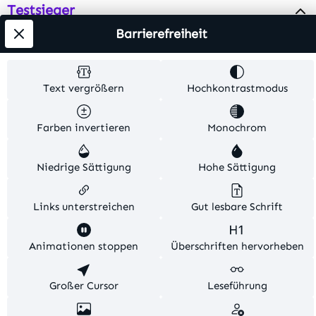
Testsieger
Barrierefreiheit
Alle Preise inkl. gesetzl. Mehrwertsteuer zzgl.
Versandkosten
. Alle Artikelangaben sind
Text vergrößern
Hochkontrastmodus
Herstellerangaben und ohne Gewähr.
Farben invertieren
Monochrom
© 2026 MKV24 – Alle Rechte vorbehalten. Theme by
TC-Innovations
Niedrige Sättigung
Hohe Sättigung
Links unterstreichen
Gut lesbare Schrift
Diese Website verwendet Cookies, um eine bestmögliche
Animationen stoppen
Überschriften hervorheben
Erfahrung bieten zu können.
Mehr Informationen ...
Konfigurieren
Großer Cursor
Nur technisch notwendige
Leseführung