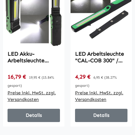
LED Akku-
LED Arbeitsleuchte
Arbeitsleuchte
"CAL-COB 300" /
"FlapLED 500" /
3W, 300Lumen,
LiIon Akku,
Haken, Magnetfuß
Verkaufspreis:
Verkaufspreis:
16,79 €
Regulärer Preis:
4,29 €
Regulärer Preis:
19,95 €
(15.84%
6,95 €
(38.27%
Magnethalter, 5W,
gespart)
gespart)
400lm,IP44
Preise inkl. MwSt. zzgl.
Preise inkl. MwSt. zzgl.
Versandkosten
Versandkosten
Details
Details