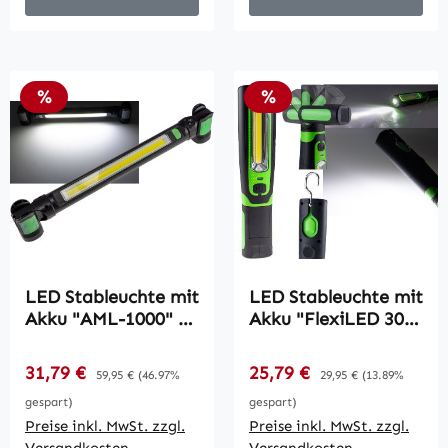
Rabatt
Rabatt
%
%
LED Stableuchte mit
LED Stableuchte mit
Akku "AML-1000" /
Akku "FlexiLED 300"
10W, 1044lm,
/ LiIon Akku,
Magnethalter,
Magnethalter, 3W,
Verkaufspreis:
Verkaufspreis:
31,79 €
Regulärer Preis:
25,79 €
Regulärer Preis:
59,95 €
(46.97%
29,95 €
(13.89%
neutralweiß
270lm,IP44
gespart)
gespart)
Preise inkl. MwSt. zzgl.
Preise inkl. MwSt. zzgl.