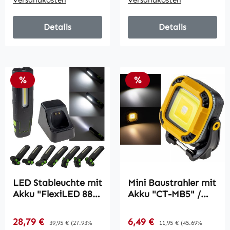
Versandkosten
Versandkosten
Details
Details
Rabatt
Rabatt
%
%
LED Stableuchte mit
Mini Baustrahler mit
Akku "FlexiLED 880"
Akku "CT-MB5" /
/ Ladeschale,
schwenkbar,
Magnetfuß,10W,
400Lumen, 5 Watt,
Verkaufspreis:
Verkaufspreis:
28,79 €
Regulärer Preis:
6,49 €
Regulärer Preis:
39,95 €
(27.93%
11,95 €
(45.69%
880lm,IP67
Magnet