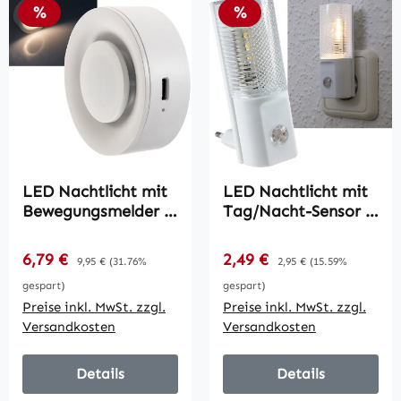
Rabatt
Rabatt
%
%
LED Nachtlicht mit
LED Nachtlicht mit
Bewegungsmelder /
Tag/Nacht-Sensor /
Akku,
230V, warmweiße
Dämmerungssensor,
LEDs, nur 1W
Verkaufspreis:
Verkaufspreis:
6,79 €
Regulärer Preis:
2,49 €
Regulärer Preis:
9,95 €
(31.76%
2,95 €
(15.59%
2700k
gespart)
gespart)
Preise inkl. MwSt. zzgl.
Preise inkl. MwSt. zzgl.
Versandkosten
Versandkosten
Details
Details