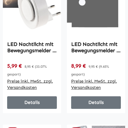
LED Nachtlicht mit
LED Nachtlicht mit
Bewegungsmelder /
Bewegungsmelder /
230V,
230V, Licht
Dämmerungssensor,
Warmweiß,
Verkaufspreis:
Verkaufspreis:
5,99 €
Regulärer Preis:
8,99 €
Regulärer Preis:
8,95 €
(33.07%
9,95 €
(9.65%
Warmweiß
On/Off/Auto
gespart)
gespart)
Preise inkl. MwSt. zzgl.
Preise inkl. MwSt. zzgl.
Versandkosten
Versandkosten
Details
Details