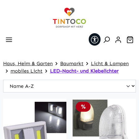
Zum Hauptinhalt springen
Werkzeugleiste 
Wa
Haus, Heim & Garten
Baumarkt
Licht & Lampen
mobiles Licht
LED-Nacht- und Klebelichter
Rabatt
%