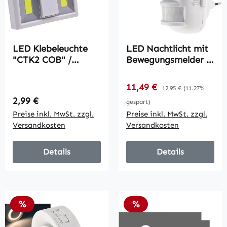
LED Klebeleuchte
LED Nachtlicht mit
"CTK2 COB" /
Bewegungsmelder /
Batteriebetrieb,
230V, 3 weiße LEDs,
240lm, 6000k,
On/Off/Auto
Verkaufspreis:
11,49 €
Regulärer Preis:
12,95 €
(11.27%
Magnet
Regulärer Preis:
2,99 €
gespart)
Preise inkl. MwSt. zzgl.
Preise inkl. MwSt. zzgl.
Versandkosten
Versandkosten
Details
Details
Rabatt
Rabatt
%
%