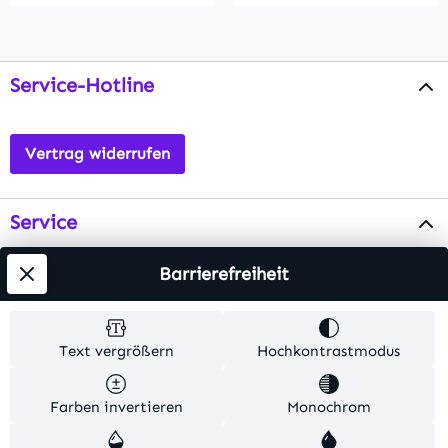
Service-Hotline
Vertrag widerrufen
Service
Info
Barrierefreiheit
Testsieger
Text vergrößern
Hochkontrastmodus
Alle Preise inkl. gesetzl. Mehrwertsteuer zzgl.
Farben invertieren
Monochrom
Versandkosten
. Alle Artikelangaben sind
Herstellerangaben und ohne Gewähr.