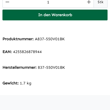
Produkt Anzahl: Gib den gewünschten Wert 
Stk
In den Warenkorb
Produktnummer:
A837-550V01BK
EAN:
4255826878944
Herstellernummer:
837-550V01BK
Gewicht:
1.7 kg