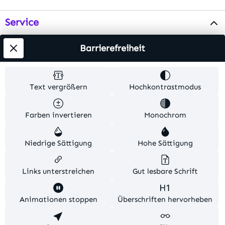
Service
Info
Barrierefreiheit
Testsieger
Text vergrößern
Hochkontrastmodus
Alle Preise inkl. gesetzl. Mehrwertsteuer zzgl.
Farben invertieren
Monochrom
Versandkosten
. Alle Artikelangaben sind
Herstellerangaben und ohne Gewähr.
Niedrige Sättigung
Hohe Sättigung
© 2026 MKV24 – Alle Rechte vorbehalten. Theme by
TC-Innovations
Links unterstreichen
Gut lesbare Schrift
Diese Website verwendet Cookies, um eine bestmögliche
Animationen stoppen
Überschriften hervorheben
Erfahrung bieten zu können.
Mehr Informationen ...