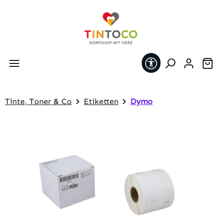
Zum Hauptinhalt springen
Werkzeugleiste 
Wa
Tinte, Toner & Co
Etiketten
Dymo
Bildergalerie überspringen