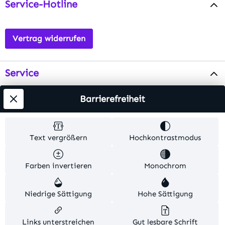
Service-Hotline
Vertrag widerrufen
Service
Info
Barrierefreiheit
Testsieger
Text vergrößern
Hochkontrastmodus
Alle Preise inkl. gesetzl. Mehrwertsteuer zzgl.
Farben invertieren
Monochrom
Versandkosten
. Alle Artikelangaben sind
Herstellerangaben und ohne Gewähr.
Niedrige Sättigung
Hohe Sättigung
© 2026 MKV24 – Alle Rechte vorbehalten. Theme by
TC-Innovations
Links unterstreichen
Gut lesbare Schrift