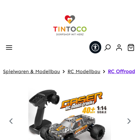
Zum Hauptinhalt springen
Werkzeugleiste 
Wa
Spielwaren & Modellbau
RC Modellbau
RC Offroad
Bildergalerie überspringen