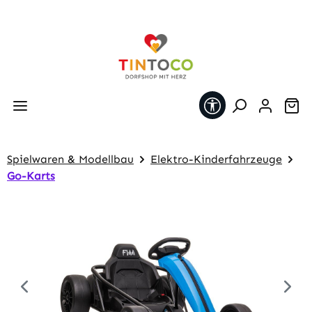
Zum Hauptinhalt springen
Werkzeugleiste 
Wa
Spielwaren & Modellbau
Elektro-Kinderfahrzeuge
Go-Karts
Bildergalerie überspringen