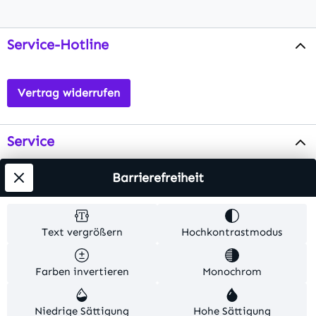
Service-Hotline
Vertrag widerrufen
Service
Info
Barrierefreiheit
Testsieger
Text vergrößern
Hochkontrastmodus
Alle Preise inkl. gesetzl. Mehrwertsteuer zzgl.
Farben invertieren
Monochrom
Versandkosten
. Alle Artikelangaben sind
Herstellerangaben und ohne Gewähr.
Niedrige Sättigung
Hohe Sättigung