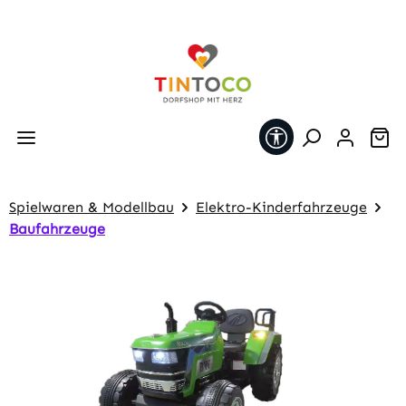
Zum Hauptinhalt springen
Werkzeugleiste 
Wa
Spielwaren & Modellbau
Elektro-Kinderfahrzeuge
Baufahrzeuge
Bildergalerie überspringen