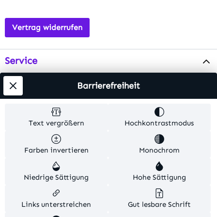
Vertrag widerrufen
Service
Info
Barrierefreiheit
Testsieger
Text vergrößern
Hochkontrastmodus
Alle Preise inkl. gesetzl. Mehrwertsteuer zzgl.
Farben invertieren
Monochrom
Versandkosten
. Alle Artikelangaben sind
Herstellerangaben und ohne Gewähr.
Niedrige Sättigung
Hohe Sättigung
© 2026 MKV24 – Alle Rechte vorbehalten. Theme by
TC-Innovations
Links unterstreichen
Gut lesbare Schrift