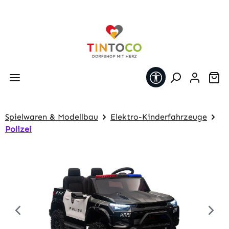
Zum Hauptinhalt springen
Werkzeugleiste 
Wa
Spielwaren & Modellbau
Elektro-Kinderfahrzeuge
Polizei
Bildergalerie überspringen