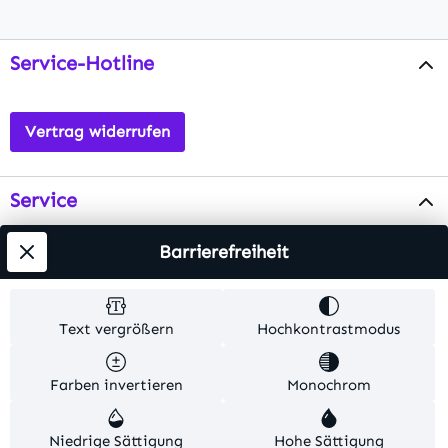
Service-Hotline
Vertrag widerrufen
Service
Info
Barrierefreiheit
Testsieger
Text vergrößern
Hochkontrastmodus
Alle Preise inkl. gesetzl. Mehrwertsteuer zzgl.
Farben invertieren
Monochrom
Versandkosten
. Alle Artikelangaben sind
Herstellerangaben und ohne Gewähr.
Niedrige Sättigung
Hohe Sättigung