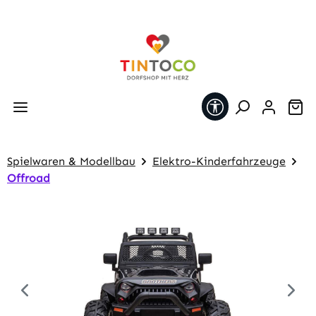
Zum Hauptinhalt springen
Werkzeugleiste 
Wa
Spielwaren & Modellbau
Elektro-Kinderfahrzeuge
Offroad
Bildergalerie überspringen