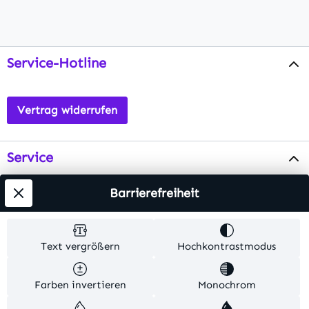
Service-Hotline
Vertrag widerrufen
Service
Info
Barrierefreiheit
Testsieger
Text vergrößern
Hochkontrastmodus
Alle Preise inkl. gesetzl. Mehrwertsteuer zzgl.
Farben invertieren
Monochrom
Versandkosten
. Alle Artikelangaben sind
Herstellerangaben und ohne Gewähr.