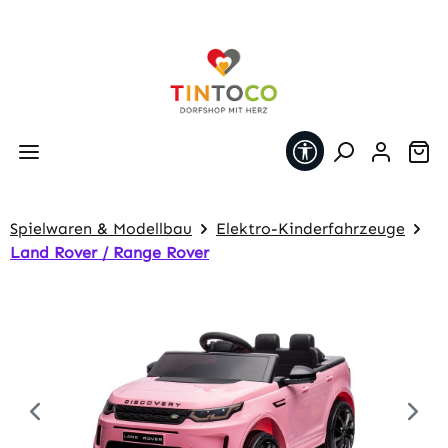
Zum Hauptinhalt springen
Werkzeugleiste 
Wa
Spielwaren & Modellbau
Elektro-Kinderfahrzeuge
Land Rover / Range Rover
Bildergalerie überspringen