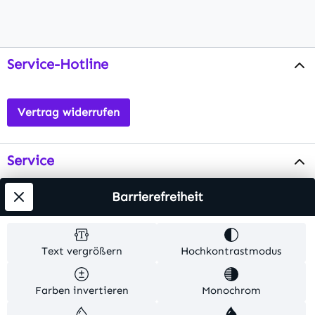
Service-Hotline
Vertrag widerrufen
Service
Info
Barrierefreiheit
Testsieger
Text vergrößern
Hochkontrastmodus
Alle Preise inkl. gesetzl. Mehrwertsteuer zzgl.
Farben invertieren
Monochrom
Versandkosten
. Alle Artikelangaben sind
Herstellerangaben und ohne Gewähr.