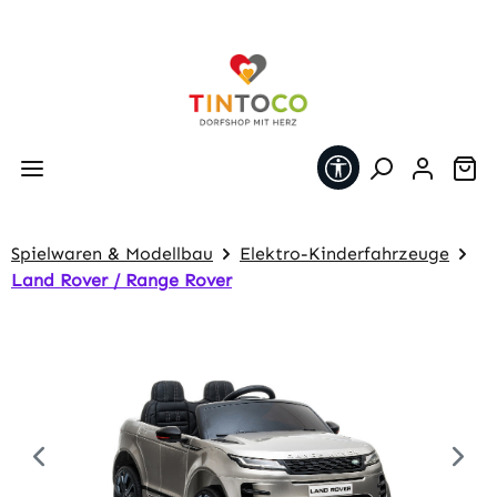
Zum Hauptinhalt springen
Werkzeugleiste 
Wa
Spielwaren & Modellbau
Elektro-Kinderfahrzeuge
Land Rover / Range Rover
Bildergalerie überspringen